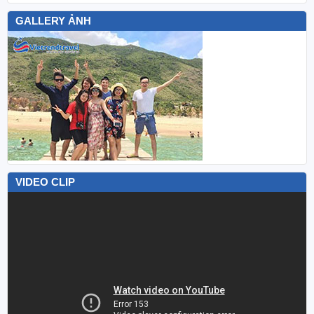
GALLERY ẢNH
VIDEO CLIP