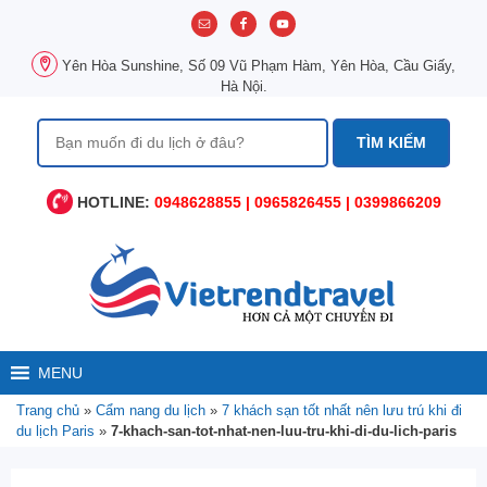
Chuyển
đến
nội
Yên Hòa Sunshine, Số 09 Vũ Phạm Hàm, Yên Hòa, Cầu Giấy,
dung
Hà Nội.
Tìm
kiếm
cho:
HOTLINE:
0948628855 | 0965826455 | 0399866209
MENU
Trang chủ
»
Cẩm nang du lịch
»
7 khách sạn tốt nhất nên lưu trú khi đi
du lịch Paris
»
7-khach-san-tot-nhat-nen-luu-tru-khi-di-du-lich-paris