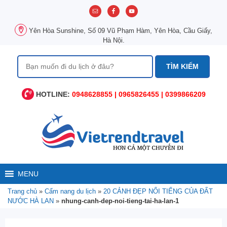
Chuyển
đến
nội
Yên Hòa Sunshine, Số 09 Vũ Phạm Hàm, Yên Hòa, Cầu Giấy,
dung
Hà Nội.
Tìm
kiếm
cho:
HOTLINE:
0948628855 | 0965826455 | 0399866209
MENU
Trang chủ
»
Cẩm nang du lịch
»
20 CẢNH ĐẸP NỔI TIẾNG CỦA ĐẤT
NƯỚC HÀ LAN
»
nhung-canh-dep-noi-tieng-tai-ha-lan-1