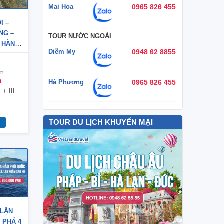
Mai Hoa
0965 826 455
I –
NG –
TOUR NƯỚC NGOÀI
 HÀNH
Diễm My
0948 62 8855
AY VNA
êm
Đ
Hà Phương
0965 826 455
 + III
TOUR DU LỊCH KHUYẾN MẠI
 LẶN
 PHÁ 4