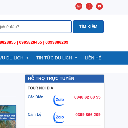
8628855 | 0965826455 | 0399866209
VỤ DU LỊCH
TIN TỨC DU LỊCH
LIÊN HỆ
HỖ TRỢ TRỰC TUYẾN
TOUR NỘI ĐỊA
Các Diễn
0948 62 88 55
Cẩm Lệ
0399 866 209