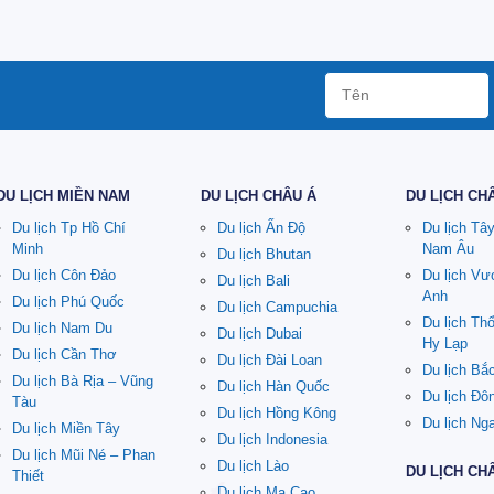
DU LỊCH MIỀN NAM
DU LỊCH CHÂU Á
DU LỊCH CH
Du lịch Tp Hồ Chí
Du lịch Ấn Độ
Du lịch Tâ
Minh
Nam Âu
Du lịch Bhutan
Du lịch Côn Đảo
Du lịch V
Du lịch Bali
Anh
Du lịch Phú Quốc
Du lịch Campuchia
Du lịch Th
Du lịch Nam Du
Du lịch Dubai
Hy Lạp
Du lịch Cần Thơ
Du lịch Đài Loan
Du lịch Bắ
Du lịch Bà Rịa – Vũng
Du lịch Hàn Quốc
Du lịch Đô
Tàu
Du lịch Hồng Kông
Du lịch Ng
Du lịch Miền Tây
Du lịch Indonesia
Du lịch Mũi Né – Phan
Du lịch Lào
DU LỊCH CH
Thiết
Du lịch Ma Cao