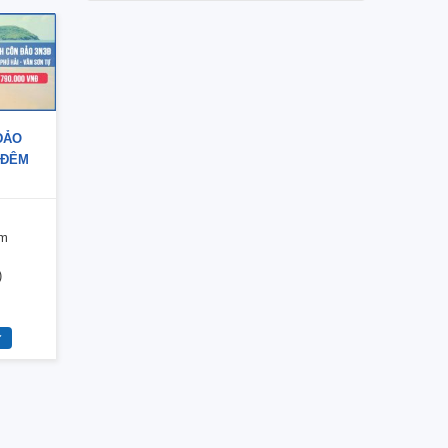
ĐẢO
 ĐÊM
êm
)