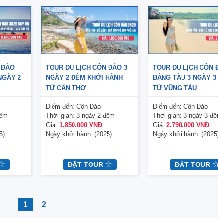
 ĐẢO
TOUR DU LỊCH CÔN ĐẢO 3
TOUR DU LỊCH CÔN 
NGÀY 2
NGÀY 2 ĐÊM KHỞI HÀNH
BẰNG TÀU 3 NGÀY 3
TỪ CẦN THƠ
TỪ VŨNG TÀU
Điểm đến:
Côn Đảo
Điểm đến:
Côn Đảo
đêm
Thời gian:
3 ngày 2 đêm
Thời gian:
3 ngày 3 đ
Giá:
1.850.000 VNĐ
Giá:
2.790.000 VNĐ
5)
Ngày khởi hành:
(2025)
Ngày khởi hành:
(2025
ĐẶT TOUR
ĐẶT TOUR
1
2