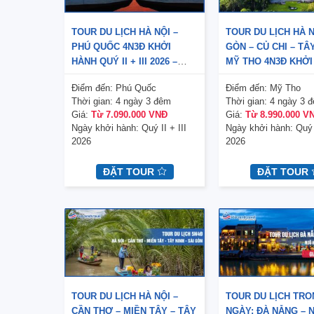
TOUR DU LỊCH HÀ NỘI –
TOUR DU LỊCH HÀ N
PHÚ QUỐC 4N3Đ KHỞI
GÒN – CỦ CHI – TÂY
HÀNH QUÝ II + III 2026 –
MỸ THO 4N3Đ KHỞI
BAY VNA
QUÝ II + III 2026 –
Điểm đến:
Phú Quốc
Điểm đến:
Mỹ Tho
Thời gian:
4 ngày 3 đêm
Thời gian:
4 ngày 3 
Giá:
Từ 7.090.000 VNĐ
Giá:
Từ 8.990.000 V
Ngày khởi hành:
Quý II + III
Ngày khởi hành:
Quý 
2026
2026
ĐẶT TOUR
ĐẶT TOUR
TOUR DU LỊCH HÀ NỘI –
TOUR DU LỊCH TR
CẦN THƠ – MIỀN TÂY – TÂY
NGÀY: ĐÀ NẴNG – 