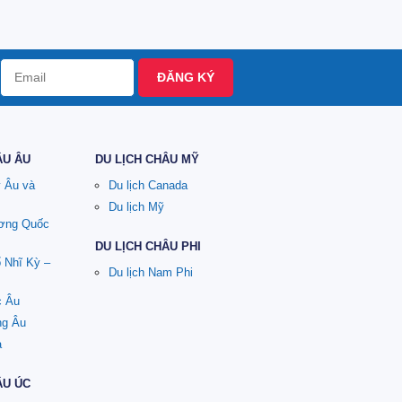
ĐĂNG KÝ
ÂU ÂU
DU LỊCH CHÂU MỸ
y Âu và
Du lịch Canada
Du lịch Mỹ
ương Quốc
DU LỊCH CHÂU PHI
ổ Nhĩ Kỳ –
Du lịch Nam Phi
c Âu
ng Âu
a
ÂU ÚC