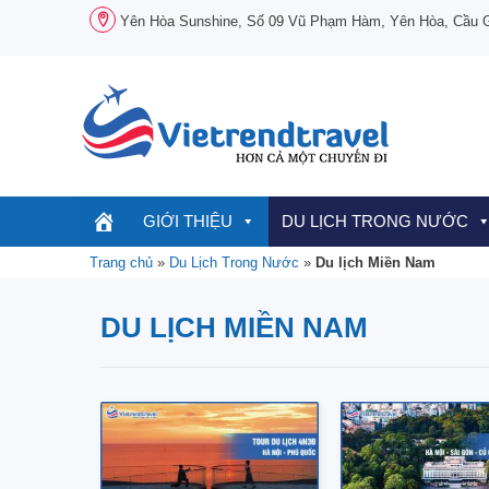
Chuyển
Yên Hòa Sunshine, Số 09 Vũ Phạm Hàm, Yên Hòa, Cầu Gi
đến
nội
dung
GIỚI THIỆU
DU LỊCH TRONG NƯỚC
Trang chủ
»
Du Lịch Trong Nước
»
Du lịch Miền Nam
DU LỊCH MIỀN NAM