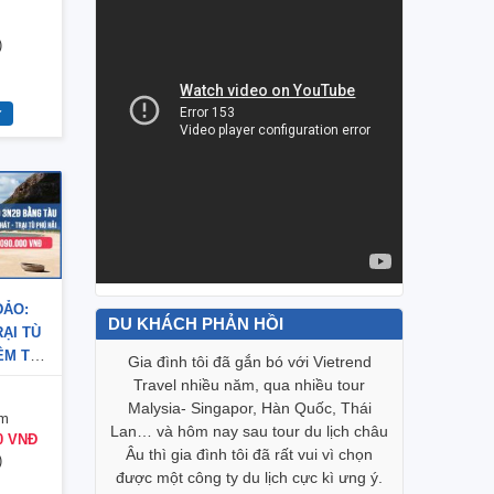
)
ĐẢO:
DU KHÁCH PHẢN HỒI
RẠI TÙ
ĐÊM TỪ
 Vietrend
Gia đình tôi đã gắn bó với Vietrend
Biết đến 
g trình tour
Travel nhiều năm, qua nhiều tour
trình “Tea
tốt. Cám ơn
Malysia- Singapor, Hàn Quốc, Thái
này với to
êm
 tụy với mọi
Lan… và hôm nay sau tour du lịch châu
lòng với V
00 VNĐ
gười trong
Âu thì gia đình tôi đã rất vui vì chọn
khách đặt
)
 mình. Làm
được một công ty du lịch cực kì ưng ‎ý.
tour được