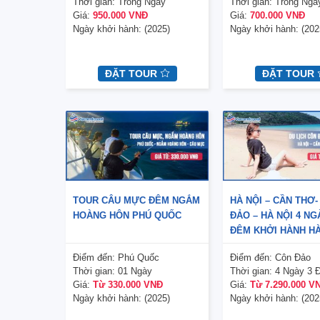
Thời gian:
Trong Ngày
Thời gian:
Trong Ngà
Giá:
950.000 VNĐ
Giá:
700.000 VNĐ
Ngày khởi hành:
(2025)
Ngày khởi hành:
(202
ĐẶT TOUR
ĐẶT TOUR
TOUR CÂU MỰC ĐÊM NGẮM
HÀ NỘI – CẦN THƠ-
HOÀNG HÔN PHÚ QUỐC
ĐẢO – HÀ NỘI 4 NG
ĐÊM KHỞI HÀNH H
M
NGÀY
Điểm đến:
Phú Quốc
Điểm đến:
Côn Đảo
Thời gian:
01 Ngày
Thời gian:
4 Ngày 3 
Giá:
Từ 330.000 VNĐ
Giá:
Từ 7.290.000 V
Ngày khởi hành:
(2025)
Ngày khởi hành:
(202