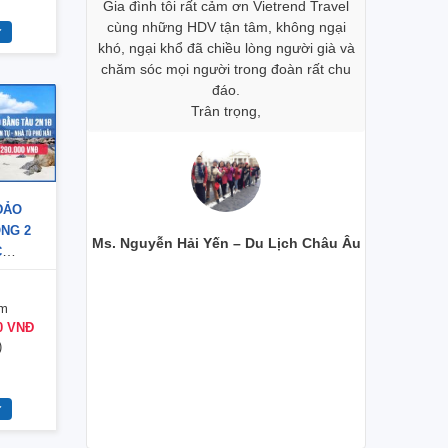
i trong đoàn
Gia đình tôi rất cảm ơn Vietrend Travel
khách sạn,
an tâm, dù
cùng những HDV tận tâm, không ngại
mình đánh
 Khi đăng ký
khó, ngại khổ đã chiều lòng người già và
vụ cũng 
à du lịch và
chăm sóc mọi người trong đoàn rất chu
ôi lại nhận
đáo.
Riêng 2 h
c quý giá về
Trân trọng,
Travel và
ng của người
đều rất d
ờ vào kiến
chu đáo 
a chị Hoàng
Xi
sẽ sớm được
ĐẢO
rong những
NG 2
h và công ty
Ms. Nguyễn Hải Yến – Du Lịch Châu Âu
C
Ms. Ngô Ho
êm
00 VNĐ
)
our Nhật Bản