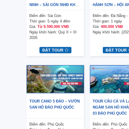
NINH – SÀI GÒN 5N4Đ KHỞI
HÀNH SƠN – HỘI A
HÀNH QUÝ II + III 2026 –
Điểm đến:
Sài Gòn
Điểm đến:
Đà Nẵng - 
BAY VNA
Thời gian:
5 ngày 4 đêm
Thời gian:
1 ngày
Giá:
Từ 9.590.000 VNĐ
Giá:
400.000 VNĐ
Ngày khởi hành:
Quý II + III
Ngày khởi hành:
(202
2026
ĐẶT TOUR
ĐẶT TOUR
TOUR CANO 5 ĐẢO – VƯỜN
TOUR CÂU CÁ VÀ L
SAN HÔ ĐẢO PHÚ QUỐC
NGẮM SAN HÔ KHÁ
03 ĐẢO PHÚ QUỐC
Điểm đến:
Phú Quốc
Điểm đến:
Phú Quốc