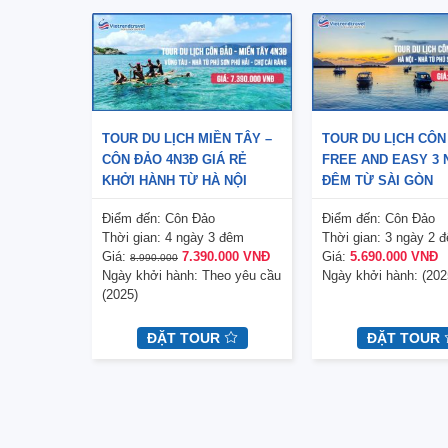
TOUR DU LỊCH MIỀN TÂY –
TOUR DU LỊCH CÔN
CÔN ĐẢO 4N3Đ GIÁ RẺ
FREE AND EASY 3 
KHỞI HÀNH TỪ HÀ NỘI
ĐÊM TỪ SÀI GÒN
Điểm đến:
Côn Đảo
Điểm đến:
Côn Đảo
Thời gian:
4 ngày 3 đêm
Thời gian:
3 ngày 2 
Giá:
7.390.000 VNĐ
Giá:
5.690.000 VNĐ
8.990.000
Ngày khởi hành:
Theo yêu cầu
Ngày khởi hành:
(202
(2025)
ĐẶT TOUR
ĐẶT TOUR