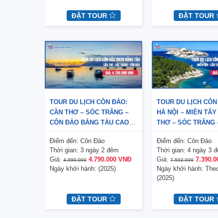
ĐẶT TOUR
ĐẶT TOUR
V
TOUR DU LỊCH CÔN ĐẢO:
TOUR DU LỊCH CÔN
CẦN THƠ – SÓC TRĂNG –
HÀ NỘI – MIỀN TÂY
CÔN ĐẢO BẰNG TÀU CAO
THƠ – SÓC TRĂNG 
TỐC 3 NGÀY 2 ĐÊM
ĐẢO 4 NGÀY 3 ĐÊM
Điểm đến:
Côn Đảo
Điểm đến:
Côn Đảo
Thời gian:
3 ngày 2 đêm
Thời gian:
4 ngày 3 
Giá:
4.790.000 VNĐ
Giá:
7.390.
4.990.000
7.592.000
Ngày khởi hành:
(2025)
Ngày khởi hành:
The
M
(2025)
ĐẶT TOUR
ĐẶT TOUR