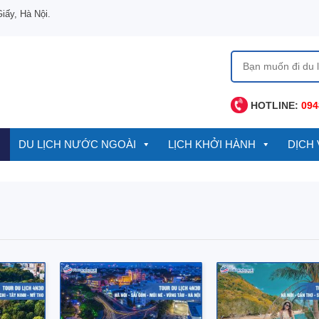
ấy, Hà Nội.
Tìm
kiếm
cho:
HOTLINE:
094
DU LỊCH NƯỚC NGOÀI
LỊCH KHỞI HÀNH
DỊCH 