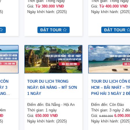
y
Thời gian:
Trong Ngày
Thời gian:
Trong Ngày
Giá:
Từ 380.000 VNĐ
Giá:
Từ 400.000 VNĐ
5)
Ngày khởi hành:
(2025)
Ngày khởi hành:
(2025
ĐẶT TOUR
ĐẶT TOUR
 CÔN
TOUR DU LỊCH TRONG
TOUR DU LỊCH CÔN 
ÀY 3
NGÀY: ĐÀ NẴNG – MỸ SƠN
HCM – BÃI NHÁT – T
ÀNG
1 NGÀY
PHÚ HẢI 3 NGÀY 2 
ột cơ duyên nào đó với Vietrend Travel
Cám ơn BGĐ của công ty
HỒ CHÍ MINH
trước khi tôi đi công tác giao cho nhân
Travel đã tổ chức một chươn
Điểm đến:
Đà Nẵng - Hội An
Điểm đến:
Côn Đảo
viên đặt vé máy bay, đặt phòng khách
rất hài lòng và chất lượng 
Đêm
Thời gian:
1 ngày
Thời gian:
3 ngày 2 đ
sạn dịch vụ của Vietrend Travel. Chất
HDV Hoàng Trang đã rất tận
NĐ
Giá:
650.000 VNĐ
Giá:
6.090.0
6.650.000
lượng dịch vụ rất tốt, tôi thường xuyển
người. Chị chăm sóc mọi n
5)
Ngày khởi hành:
(2025)
Ngày khởi hành:
(2025
phải tổ chức sự kiện và đi lại cần một
đoàn như người thân của