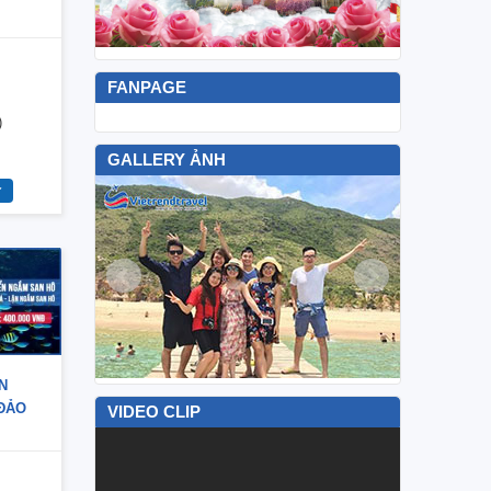
FANPAGE
)
GALLERY ẢNH
N
ĐẢO
VIDEO CLIP