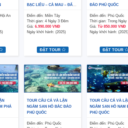
N
BẠC LIÊU – CÀ MAU – ĐẤT
ĐẢO PHÚ QUỐC
MŨI – CHÂU ĐỐC
Hội An
Điểm đến:
Miền Tây
Điểm đến:
Phú Quốc
Thời gian:
4 Ngày 3 Đêm
Thời gian:
Trong Ngày
Giá:
6.990.000 VNĐ
Giá:
Từ 850.000 VNĐ
5)
Ngày khởi hành:
(2025)
Ngày khởi hành:
(2025
ĐẶT TOUR
ĐẶT TOUR
ẶN
TOUR CÂU CÁ VÀ LẶN
TOUR CÂU CÁ VÀ LẶ
M PHÁ
NGẮM SAN HÔ BẮC ĐẢO
NGẮM SAN HÔ NAM 
PHÚ QUỐC
PHÚ QUỐC
Điểm đến:
Phú Quốc
Điểm đến:
Phú Quốc