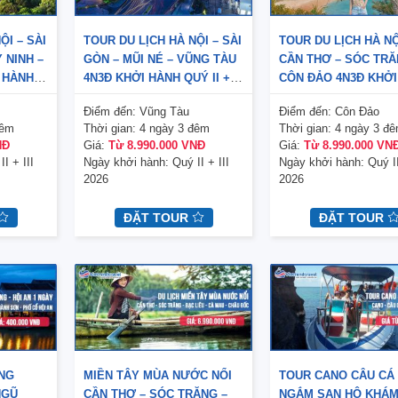
ỘI – SÀI
TOUR DU LỊCH HÀ NỘI – SÀI
TOUR DU LỊCH HÀ NỘ
 NINH –
GÒN – MŨI NÉ – VŨNG TÀU
CẦN THƠ – SÓC TRĂ
 HÀNH
4N3Đ KHỞI HÀNH QUÝ II +
CÔN ĐẢO 4N3Đ KHỞI
 BAY VNA
III 2026 – BAY VNA
QUÝ II + III 2026 – B
Điểm đến:
Vũng Tàu
Điểm đến:
Côn Đảo
đêm
Thời gian:
4 ngày 3 đêm
Thời gian:
4 ngày 3 đ
NĐ
Giá:
Từ 8.990.000 VNĐ
Giá:
Từ 8.990.000 VN
II + III
Ngày khởi hành:
Quý II + III
Ngày khởi hành:
Quý II
2026
2026
ĐẶT TOUR
ĐẶT TOUR
ONG
MIỀN TÂY MÙA NƯỚC NỔI
TOUR CANO CÂU CÁ
NGŨ
CẦN THƠ – SÓC TRĂNG –
NGẮM SAN HÔ KHÁM