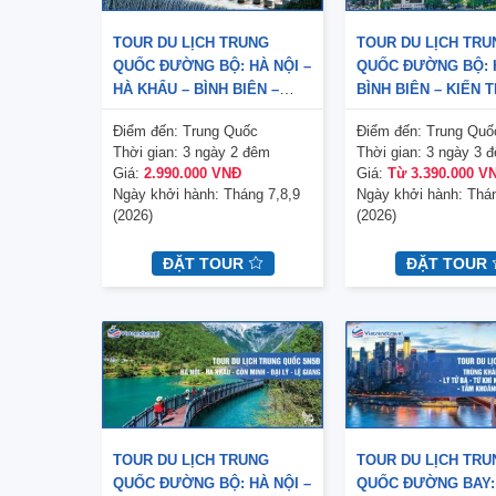
TOUR DU LỊCH TRUNG
TOUR DU LỊCH TRU
QUỐC ĐƯỜNG BỘ: HÀ NỘI –
QUỐC ĐƯỜNG BỘ: H
HÀ KHẨU – BÌNH BIÊN –
BÌNH BIÊN – KIẾN 
KIẾN THUỶ – MÔNG TỰ
KHAI VIỄN – MÔNG
Điểm đến:
Trung Quốc
Điểm đến:
Trung Quố
3N2Đ (CÓ SHOP)
(CÓ SHOP)
Thời gian:
3 ngày 2 đêm
Thời gian:
3 ngày 3 
Giá:
2.990.000 VNĐ
Giá:
Từ 3.390.000 V
Ngày khởi hành:
Tháng 7,8,9
Ngày khởi hành:
Thán
(2026)
(2026)
ĐẶT TOUR
ĐẶT TOUR
TOUR DU LỊCH TRUNG
TOUR DU LỊCH TRU
QUỐC ĐƯỜNG BỘ: HÀ NỘI –
QUỐC ĐƯỜNG BAY: