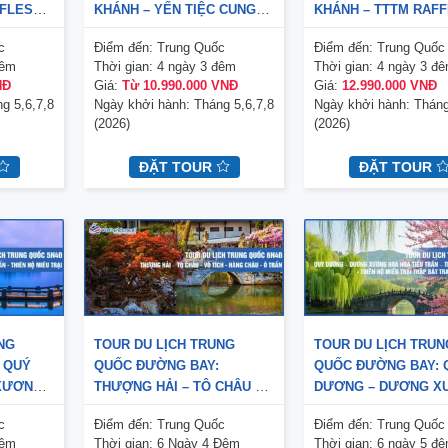
FFLES
KHÁNH – YẾN TIỆC CUNG
KHÁNH – TTTM RAF
TỪ KHÍ
ĐÌNH – TTTM RAFFLES CITY
CITY – LÝ TỬ BÁ – T
c
Điểm đến:
Trung Quốc
Điểm đến:
Trung Quốc
 ĐỘNG –
– LÝ TỬ BÁ – TỪ KHÍ KHẨU
KHẨU – HỒNG NHAI 
đêm
Thời gian:
4 ngày 3 đêm
Thời gian:
4 ngày 3 đ
 – KHÔI
– HỒNG NHAI ĐỘNG – TẮM
TẮM KHOÁNG NÓNG 
NĐ
Giá:
Từ 10.990.000 VNĐ
Giá:
12.990.000 VNĐ
KHOÁNG NÓNG – KHÔI TINH
TINH LẦU 4N3Đ (NO
g 5,6,7,8
Ngày khởi hành:
Tháng 5,6,7,8
Ngày khởi hành:
Tháng
LẦU 4N3Đ
SHOPPING)
(2026)
(2026)
ĐẶT TOUR
ĐẶT TOUR
ột cơ duyên nào đó với Vietrend Travel
Cám ơn BGĐ của công ty
NG
TOUR DU LỊCH TRUNG
TOUR DU LỊCH TRUN
trước khi tôi đi công tác giao cho nhân
Travel đã tổ chức một chươn
 QUÝ
QUỐC ĐƯỜNG BAY:
QUỐC ĐƯỜNG BAY: 
viên đặt vé máy bay, đặt phòng khách
rất hài lòng và chất lượng 
XƯƠNG
THƯỢNG HẢI – TÔ CHÂU –
DƯƠNG – DƯƠNG X
sạn dịch vụ của Vietrend Travel. Chất
HDV Hoàng Trang đã rất tận
N –
VÔ TÍCH – HÀNG CHÂU – Ô
HOA HOẠ TIỂU TRẤN
lượng dịch vụ rất tốt, tôi thường xuyển
người. Chị chăm sóc mọi n
c
Điểm đến:
Trung Quốc
Điểm đến:
Trung Quốc
I 5N4Đ
TRẤN 6N4Đ (BAY HO) KHỞI
THANH NHAM CỔ TR
phải tổ chức sự kiện và đi lại cần một
đoàn như người thân của
đêm
Thời gian:
6 Ngày 4 Đêm
Thời gian:
6 ngày 5 đ