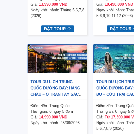
– HỒNG NHAI ĐỘNG – TẮM
Giá:
13.990.000 VNĐ
Giá:
10.490.000 VNĐ
KHOÁNG NÓNG – KHÔI TINH
Ngày khởi hành:
Tháng 5,6,7,8
Ngày khởi hành:
Thá
LẦU 4N3Đ (NO SHOPPING)
V
(2026)
5,6,9,10,11,12 (2026)
ĐẶT TOUR
ĐẶT TOUR
TOUR DU LỊCH TRUNG
TOUR DU LỊCH TRU
QUỐC ĐƯỜNG BAY: HÀNG
QUỐC ĐƯỜNG BAY:
CHÂU – Ô TRẤN TÂY SÁCH
ĐÔ – CỬU TRẠI CÂU
– THƯỢNG HẢI 6N5Đ
CÔNG VIÊN GẤU TR
M
Điểm đến:
Trung Quốc
Điểm đến:
Trung Quố
Thời gian:
6 ngày 5 đêm
Thời gian:
6 ngày 5 
Giá:
14.990.000 VNĐ
Giá:
Từ 17.390.000 
Ngày khởi hành:
25/06/2026
Ngày khởi hành:
Thá
5,6,7,8,9 (2026)