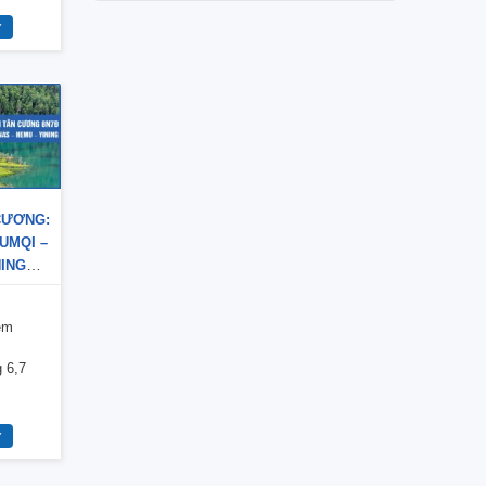
CƯƠNG:
UMQI –
NING
) – NO
êm
 6,7