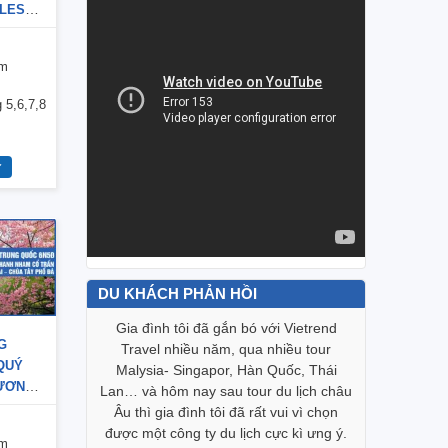
FLES
Ừ KHÍ
ĐỘNG –
êm
– KHÔI
 5,6,7,8
DU KHÁCH PHẢN HỒI
 Vietrend
Gia đình tôi đã gắn bó với Vietrend
Biết đến 
G
g trình tour
Travel nhiều năm, qua nhiều tour
trình “Tea
QUÝ
tốt. Cám ơn
Malysia- Singapor, Hàn Quốc, Thái
này với to
ƯƠNG
 tụy với mọi
Lan… và hôm nay sau tour du lịch châu
lòng với V
 –
gười trong
Âu thì gia đình tôi đã rất vui vì chọn
khách đặt
ẤN –
 mình. Làm
được một công ty du lịch cực kì ưng ‎ý.
tour được
êm