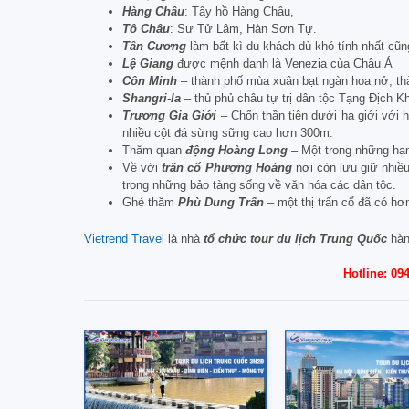
Hàng Châu
: Tây hồ Hàng Châu,
Tô Châu
: Sư Tử Lâm, Hàn Sơn Tự.
Tân Cương
làm bất kì du khách dù khó tính nhất cũng
Lệ Giang
được mệnh danh là Venezia của Châu Á
Côn Minh
– thành phố mùa xuân bạt ngàn hoa nở, thà
Shangri-la
– thủ phủ châu tự trị dân tộc Tạng Địch K
Trương Gia Giới
– Chốn thần tiên dưới hạ giới với h
nhiều cột đá sừng sững cao hơn 300m.
Thăm quan
động Hoàng Long
– Một trong những han
Về với
trấn cổ Phượng Hoàng
nơi còn lưu giữ nhiề
trong những bảo tàng sống về văn hóa các dân tộc.
Ghé thăm
Phù Dung Trấn
– một thị trấn cổ đã có hơ
Vietrend Travel
là nhà
tổ chức tour du lịch Trung Quốc
hàn
Hotline: 09