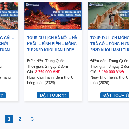
G CÁI –
TOUR DU LỊCH HÀ NỘI – HÀ
TOUR DU LỊCH MÓNG
KHỞI
KHẨU – BÌNH BIÊN – MÔNG
TRÀ CỔ – ĐÔNG HƯ
TUẦN (1
TỰ 2N2Đ KHỞI HÀNH ĐÊM
3N2Đ KHỞI HÀNH TH
THỨ 6 HÀNG TUẦN
HÀNG TUẦN (2 ĐÊM
c
Điểm đến:
Trung Quốc
Điểm đến:
Trung Quốc
CÁI)
đêm
Thời gian:
2 ngày 2 đêm
Thời gian:
3 ngày 2 đ
Giá:
2.750.000 VNĐ
Giá:
3.190.000 VNĐ
7 hàng
Ngày khởi hành:
đêm thứ 6
Ngày khởi hành:
thứ 6
hàng tuần (2026)
tuần (2026)
ĐẶT TOUR
ĐẶT TOUR
1
2
3