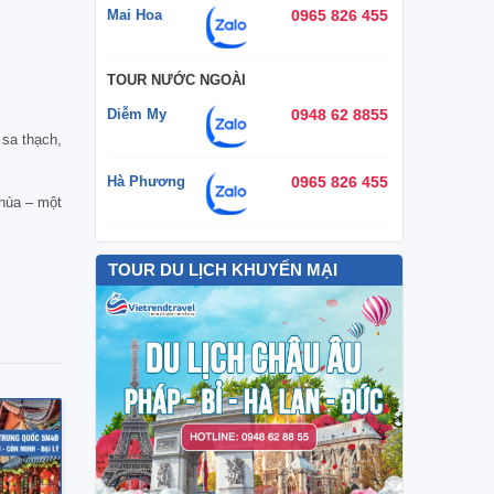
Mai Hoa
0965 826 455
TOUR NƯỚC NGOÀI
Diễm My
0948 62 8855
 sa thạch,
Hà Phương
0965 826 455
chùa – một
TOUR DU LỊCH KHUYẾN MẠI