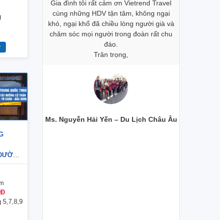
I THẬP
i trong đoàn
Gia đình tôi rất cảm ơn Vietrend Travel
khách sạn,
ÂY PHỔ
an tâm, dù
cùng những HDV tận tâm, không ngại
mình đánh
g
 Khi đăng ký
khó, ngại khổ đã chiều lòng người già và
vụ cũng 
à du lịch và
chăm sóc mọi người trong đoàn rất chu
ôi lại nhận
đáo.
Riêng 2 h
c quý giá về
Trân trọng,
Travel và
ng của người
đều rất d
ờ vào kiến
chu đáo 
a chị Hoàng
Xi
sẽ sớm được
rong những
h và công ty
Ms. Nguyễn Hải Yến – Du Lịch Châu Âu
G
Ms. Ngô Ho
Y ĐƯỜNG
ÂU –
 7N6Đ
êm
NĐ
 5,7,8,9
our Nhật Bản