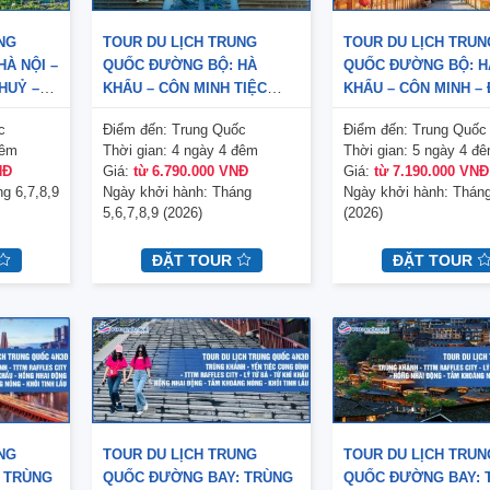
NG
TOUR DU LỊCH TRUNG
TOUR DU LỊCH TRUN
À NỘI –
QUỐC ĐƯỜNG BỘ: HÀ
QUỐC ĐƯỜNG BỘ: H
THUỶ –
KHẨU – CÔN MINH TIỆC
KHẨU – CÔN MINH – 
 TỰ 3N3Đ
CUNG YẾN – TUYẾT MÙA
5N4Đ
c
Điểm đến:
Trung Quốc
Điểm đến:
Trung Quốc
HÈ 4N4Đ
đêm
Thời gian:
4 ngày 4 đêm
Thời gian:
5 ngày 4 đ
NĐ
Giá:
từ 6.790.000 VNĐ
Giá:
từ 7.190.000 VNĐ
g 6,7,8,9
Ngày khởi hành:
Tháng
Ngày khởi hành:
Tháng
5,6,7,8,9 (2026)
(2026)
ĐẶT TOUR
ĐẶT TOUR
NG
TOUR DU LỊCH TRUNG
TOUR DU LỊCH TRUN
 TRÙNG
QUỐC ĐƯỜNG BAY: TRÙNG
QUỐC ĐƯỜNG BAY: 