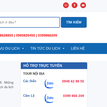
8628855 | 0965826455 | 0399866209
VỤ DU LỊCH
TIN TỨC DU LỊCH
LIÊN HỆ
HỖ TRỢ TRỰC TUYẾN
TOUR NỘI ĐỊA
Các Diễn
0948 62 88 55
rỡ. Những
h du lịch
Cẩm Lệ
0399 866 209