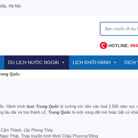
ấy, Hà Nội.
Tìm
kiếm
cho:
HOTLINE:
094
DU LỊCH NƯỚC NGOÀI
LỊCH KHỞI HÀNH
DỊCH 
Trung Quốc
ốc. Hành trình
tour Trung Quốc
lý tưởng với nền văn hoá 3.500 năm rực 
g lâu đài và tòa thành cổ,
Trung Quốc
là một vùng đất mê hoặc bất cứ khác
 Cấm Thành, Lầu Phong Thủy.
 Ngọc Phật, Tháp truyền hình Minh Châu Phương Đông