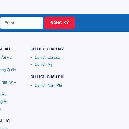
ĐĂNG KÝ
ÂU ÂU
DU LỊCH CHÂU MỸ
y Âu và
Du lịch Canada
Du lịch Mỹ
ương Quốc
DU LỊCH CHÂU PHI
ổ Nhĩ Kỳ –
Du lịch Nam Phi
c Âu
ng Âu
a
ÂU ÚC