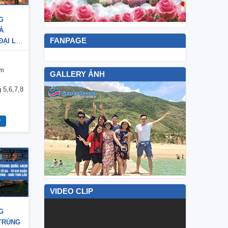
G
À
FANPAGE
ĐẠI LÝ
êm
GALLERY ẢNH
 5,6,7,8
VIDEO CLIP
G
TRÙNG