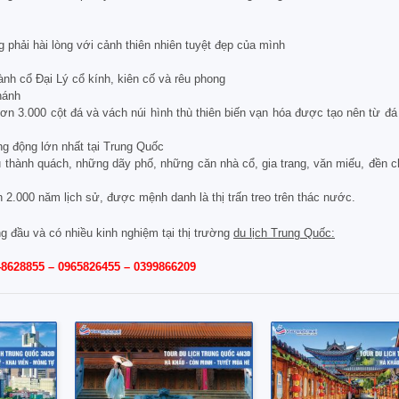
 phải hài lòng với cảnh thiên nhiên tuyệt đẹp của mình
nh cổ Đại Lý cổ kính, kiên cố và rêu phong
hánh
ơn 3.000 cột đá và vách núi hình thù thiên biến vạn hóa được tạo nên từ đá
g động lớn nhất tại Trung Quốc
u thành quách, những dãy phố, những căn nhà cổ, gia trang, văn miếu, đền 
n 2.000 năm lịch sử, được mệnh danh là thị trấn treo trên thác nước.
g đầu và có nhiều kinh nghiệm tại thị trường
du lịch Trung Quốc:
48628855 – 0965826455 – 0399866209