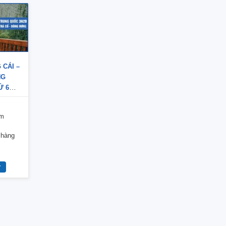
 CÁI –
NG
Ứ 6
 MÓNG
êm
 hàng