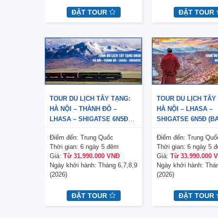
ĐẶT TOUR
ĐẶT TOUR
TOUR DU LỊCH TÂY TẠNG:
TOUR DU LỊCH TÂY
HÀ NỘI – THÀNH ĐÔ –
HÀ NỘI – LHASA –
LHASA – SHIGATSE 6N5Đ
SHIGATSE 6N5Đ (B
(BAY SICHUAN AIRLINES)
SICHUAN AIRLINES
Điểm đến:
Trung Quốc
Điểm đến:
Trung Quố
Thời gian:
6 ngày 5 đêm
Thời gian:
6 ngày 5 
Giá:
Từ 31.990.000 VNĐ
Giá:
Từ 33.990.000 
Ngày khởi hành:
Tháng 6,7,8,9
Ngày khởi hành:
Thán
(2026)
(2026)
ĐẶT TOUR
ĐẶT TOUR