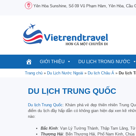
Chuyển
Yên Hòa Sunshine, Số 09 Vũ Phạm Hàm, Yên Hòa, Cầu Gi
đến
nội
dung
GIỚI THIỆU
DU LỊCH TRONG NƯỚC
Trang chủ
»
Du Lịch Nước Ngoài
»
Du lịch Châu Á
»
Du lịch 
DU LỊCH TRUNG QUỐC
Du lịch Trung Quốc
: Khám phá vẻ đẹp thiên nhiên Trung Qu
điểm du lịch đầy hấp dẫn có không gian hiện đại xen kẽ nhữn
nào:
Bắc Kinh
: Vạn Lý Tường Thành, Thập Tam Lăng, Tử
Thượng Hải
: Bến Thượng Hải, Phố Nam Kinh, Chùa