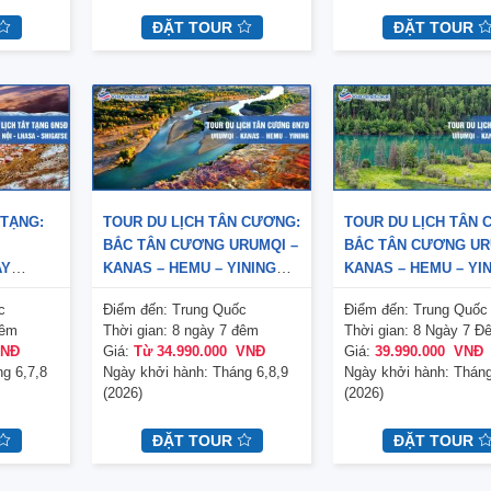
ĐẶT TOUR
ĐẶT TOUR
 TẠNG:
TOUR DU LỊCH TÂN CƯƠNG:
TOUR DU LỊCH TÂN 
BẮC TÂN CƯƠNG URUMQI –
BẮC TÂN CƯƠNG UR
AY
KANAS – HEMU – YINING
KANAS – HEMU – YI
)
8N7Đ (BAY CHINA
8N7Đ (BAY CHINA
c
Điểm đến:
Trung Quốc
Điểm đến:
Trung Quốc
SOUTHERN AIRLINES) – NO
SOUTHERN AIRLINES
đêm
Thời gian:
8 ngày 7 đêm
Thời gian:
8 Ngày 7 Đ
SHOP
SHOP
VNĐ
Giá:
Từ 34.990.000 VNĐ
Giá:
39.990.000 VNĐ
g 6,7,8
Ngày khởi hành:
Tháng 6,8,9
Ngày khởi hành:
Tháng
(2026)
(2026)
ĐẶT TOUR
ĐẶT TOUR