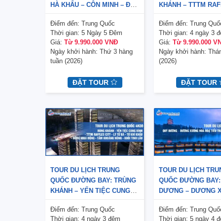
HÀ KHẨU – CÔN MINH – ĐẠI
KHÁNH – TTTM RA
LÝ – LỆ GIANG 5N5Đ (NO
CITY – LÝ TỬ BÁ – 
Điểm đến:
Trung Quốc
Điểm đến:
Trung Quố
SHOP) KHỞI HÀNH THỨ BA
KHẨU – HỒNG NHAI
Thời gian:
5 Ngày 5 Đêm
Thời gian:
4 ngày 3 
HÀNG TUẦN
TẮM KHOÁNG NÓNG
Giá:
Từ 9.990.000 VNĐ
Giá:
Từ 9.990.000 V
TINH LẦU 4N3Đ
Ngày khởi hành:
Thứ 3 hàng
Ngày khởi hành:
Thán
tuần (2026)
(2026)
ĐẶT TOUR
ĐẶT TOUR
M
TOUR DU LỊCH TRUNG
TOUR DU LỊCH TRU
QUỐC ĐƯỜNG BAY: TRÙNG
QUỐC ĐƯỜNG BAY:
KHÁNH – YẾN TIỆC CUNG
DƯƠNG – DƯƠNG 
ĐÌNH – TTTM RAFFLES CITY
HOA HOẠ TIỂU TRẤ
Điểm đến:
Trung Quốc
Điểm đến:
Trung Quố
– LÝ TỬ BÁ – TỪ KHÍ KHẨU
THIÊN HỘ MIÊU TRẠ
Thời gian:
4 ngày 3 đêm
Thời gian:
5 ngày 4 