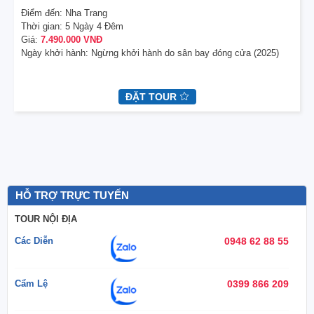
Điểm đến:
Nha Trang
Thời gian:
5 Ngày 4 Đêm
Giá:
7.490.000 VNĐ
Ngày khởi hành:
Ngừng khởi hành do sân bay đóng cửa (2025)
ĐẶT TOUR
HỖ TRỢ TRỰC TUYẾN
TOUR NỘI ĐỊA
Các Diễn
0948 62 88 55
Cẩm Lệ
0399 866 209