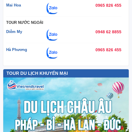
Mai Hoa
0965 826 455
TOUR NƯỚC NGOÀI
Diễm My
0948 62 8855
Hà Phương
0965 826 455
TOUR DU LỊCH KHUYẾN MẠI