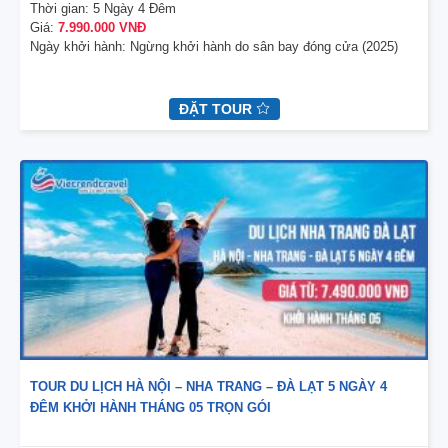
Thời gian:
5 Ngày 4 Đêm
Giá:
7.990.000 VNĐ
Ngày khởi hành:
Ngừng khởi hành do sân bay đóng cửa (2025)
ĐẶT TOUR
TOUR DU LỊCH HÀ NỘI – NHA TRANG – ĐÀ LẠT 5 NGÀY 4
ĐÊM KHỞI HÀNH THÁNG 05 TRỌN GÓI