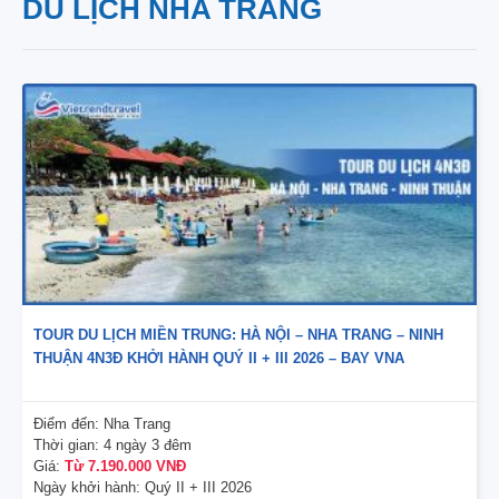
DU LỊCH NHA TRANG
TOUR DU LỊCH MIỀN TRUNG: HÀ NỘI – NHA TRANG – NINH
THUẬN 4N3Đ KHỞI HÀNH QUÝ II + III 2026 – BAY VNA
Điểm đến:
Nha Trang
Thời gian:
4 ngày 3 đêm
Giá:
Từ 7.190.000 VNĐ
Ngày khởi hành:
Quý II + III 2026