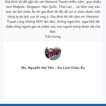
Vietrend Travel nhiều năm, qua nhiều
Biết đến Vietrend Travel qua 
àn Quốc, Thái Lan… và hôm nay sau
Công ty. Lần này với tour đi 
 đình tôi đã rất vui vì chọn được một
Vietrend Travel từ lúc đón tiế
‎ý. Gia đình tôi rất cảm ơn Vietrend
trình tour được đi đúng và đủ 
n tâm, không ngại khó, ngại khổ đã
cũng được gia đình mình đánh
ăm sóc mọi người trong đoàn rất chu
cũng như chất lượn
đáo.
Riêng 2 hướng dẫn viên của Vi
rân trọng,
địa phương đều rất dễ thương
thành viên
Xin chân t
 Yến – Du Lịch Châu Âu
Ms. Ngô Hoàng Vân