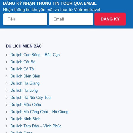
ĐĂNG KÝ NHẬN THÔNG TIN TOUR QUA EMAIL
Nhận thông tin khuyến mãi và tour từ Vietrendtravel.
ĐĂNG KÝ
DU LỊCH MIỀN BẮC
Du lịch Cao Bằng – Bắc Cạn
Du lịch Cát Bà
Du lịch Cô Tô
Du lịch Điện Biên
Du lịch Hà Giang
Du lịch Hạ Long
Du lịch Hà Nội City Tour
Du lịch Mộc Châu
Du lịch Mù Căng Chải – Hà Giang
Du lịch Ninh Bình
Du lịch Tam Đảo – Vĩnh Phúc