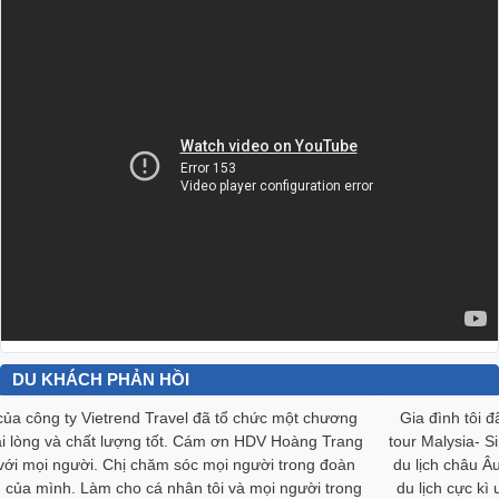
DU KHÁCH PHẢN HỒI
Gia đình tôi đã gắn bó với Vietrend Travel nhiều năm, qua nhiều
tour Malysia- Singapor, Hàn Quốc, Thái Lan… và hôm nay sau tour
du lịch châu Âu thì gia đình tôi đã rất vui vì chọn được một công ty
du lịch cực kì ưng ‎ý. Gia đình tôi rất cảm ơn Vietrend Travel cùng