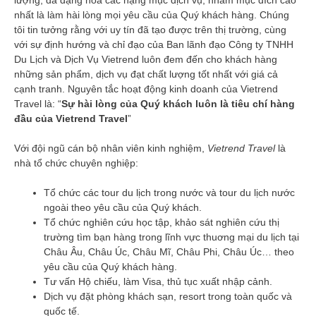
lượng, đa dạng hoá các hạng mục dịch vụ, nhằm mục đích cao
nhất là làm hài lòng mọi yêu cầu của Quý khách hàng. Chúng
tôi tin tưởng rằng với uy tín đã tạo được trên thị trường, cùng
với sự định hướng và chỉ đạo của Ban lãnh đạo Công ty TNHH
Du Lịch và Dịch Vụ Vietrend luôn đem đến cho khách hàng
những sản phẩm, dịch vụ đạt chất lượng tốt nhất với giá cả
cạnh tranh. Nguyên tắc hoạt động kinh doanh của Vietrend
Travel là: “
Sự hài lòng của Quý khách luôn là tiêu chí hàng
đầu của Vietrend Travel
”
Với đội ngũ cán bộ nhân viên kinh nghiệm,
Vietrend Travel
là
nhà tổ chức chuyên nghiệp:
Tổ chức các tour du lịch trong nước và tour du lịch nước
ngoài theo yêu cầu của Quý khách.
Tổ chức nghiên cứu học tập, khảo sát nghiên cứu thị
trường tìm bạn hàng trong lĩnh vực thuơng mại du lịch tại
Châu Âu, Châu Úc, Châu Mĩ, Châu Phi, Châu Úc… theo
yêu cầu của Quý khách hàng.
Tư vấn Hộ chiếu, làm Visa, thủ tục xuất nhập cảnh.
Dịch vụ đặt phòng khách sạn, resort trong toàn quốc và
quốc tế.