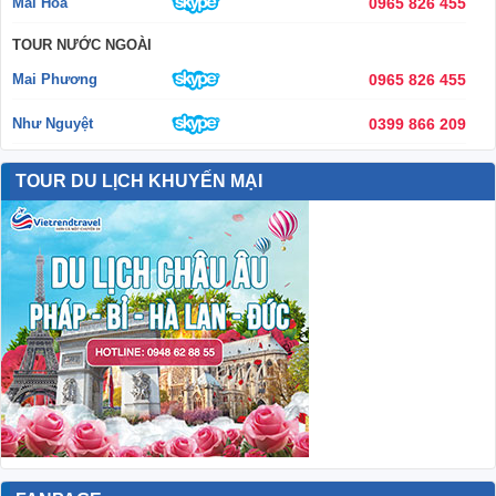
Mai Hoa
0965 826 455
TOUR NƯỚC NGOÀI
Mai Phương
0965 826 455
Như Nguyệt
0399 866 209
TOUR DU LỊCH KHUYẾN MẠI