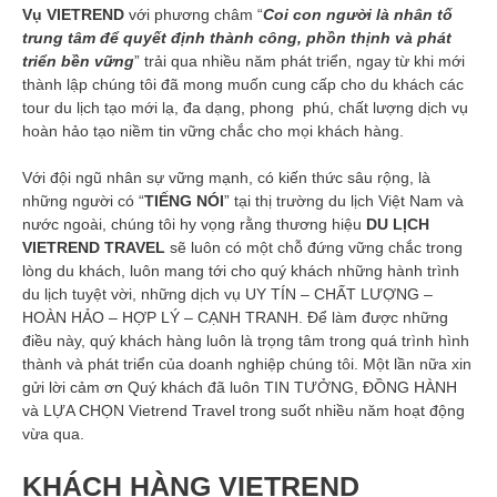
Vụ VIETREND
với phương châm “
Coi con người là nhân tố
trung tâm để quyết định thành công, phồn thịnh và phát
triển bền vững
” trải qua nhiều năm phát triển, ngay từ khi mới
thành lập chúng tôi đã mong muốn cung cấp cho du khách các
tour du lịch tạo mới lạ, đa dạng, phong phú, chất lượng dịch vụ
hoàn hảo tạo niềm tin vững chắc cho mọi khách hàng.
Với đội ngũ nhân sự vững mạnh, có kiến thức sâu rộng, là
những người có “
TIẾNG NÓI
” tại thị trường du lịch Việt Nam và
nước ngoài, chúng tôi hy vọng rằng thương hiệu
DU LỊCH
VIETREND TRAVEL
sẽ luôn có một chỗ đứng vững chắc trong
lòng du khách, luôn mang tới cho quý khách những hành trình
du lịch tuyệt vời, những dịch vụ UY TÍN – CHẤT LƯỢNG –
HOÀN HẢO – HỢP LÝ – CẠNH TRANH. Để làm được những
điều này, quý khách hàng luôn là trọng tâm trong quá trình hình
thành và phát triển của doanh nghiệp chúng tôi. Một lần nữa xin
gửi lời cảm ơn Quý khách đã luôn TIN TƯỞNG, ĐỒNG HÀNH
và LỰA CHỌN Vietrend Travel trong suốt nhiều năm hoạt động
vừa qua.
KHÁCH HÀNG VIETREND