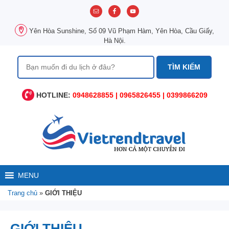
Chuyển
đến
nội
Yên Hòa Sunshine, Số 09 Vũ Phạm Hàm, Yên Hòa, Cầu Giấy,
dung
Hà Nội.
Tìm
kiếm
cho:
HOTLINE:
0948628855 | 0965826455 | 0399866209
MENU
Trang chủ
»
GIỚI THIỆU
GIỚI THIỆU