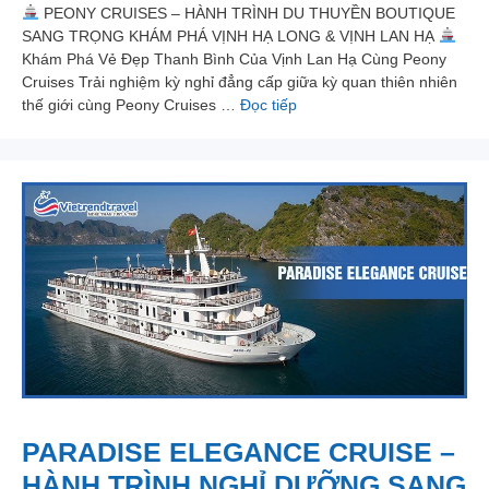
PEONY CRUISES – HÀNH TRÌNH DU THUYỀN BOUTIQUE
SANG TRỌNG KHÁM PHÁ VỊNH HẠ LONG & VỊNH LAN HẠ
Khám Phá Vẻ Đẹp Thanh Bình Của Vịnh Lan Hạ Cùng Peony
Cruises Trải nghiệm kỳ nghỉ đẳng cấp giữa kỳ quan thiên nhiên
thế giới cùng Peony Cruises …
Đọc tiếp
PARADISE ELEGANCE CRUISE –
HÀNH TRÌNH NGHỈ DƯỠNG SANG