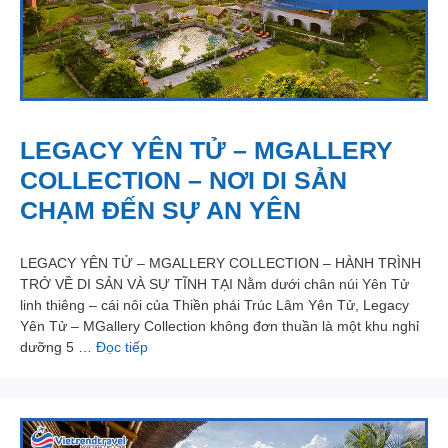
LEGACY YÊN TỬ – MGALLERY
COLLECTION – NƠI DI SẢN
CHẠM ĐẾN SỰ AN YÊN
LEGACY YÊN TỬ – MGALLERY COLLECTION – HÀNH TRÌNH
TRỞ VỀ DI SẢN VÀ SỰ TĨNH TẠI Nằm dưới chân núi Yên Tử
linh thiêng – cái nôi của Thiền phái Trúc Lâm Yên Tử, Legacy
Yên Tử – MGallery Collection không đơn thuần là một khu nghỉ
dưỡng 5 …
Đọc tiếp