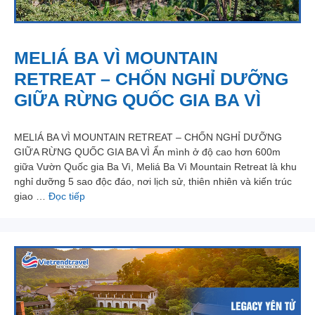
MELIÁ BA VÌ MOUNTAIN
RETREAT – CHỐN NGHỈ DƯỠNG
GIỮA RỪNG QUỐC GIA BA VÌ
MELIÁ BA VÌ MOUNTAIN RETREAT – CHỐN NGHỈ DƯỠNG
GIỮA RỪNG QUỐC GIA BA VÌ Ẩn mình ở độ cao hơn 600m
giữa Vườn Quốc gia Ba Vì, Meliá Ba Vì Mountain Retreat là khu
nghỉ dưỡng 5 sao độc đáo, nơi lịch sử, thiên nhiên và kiến trúc
giao …
Đọc tiếp