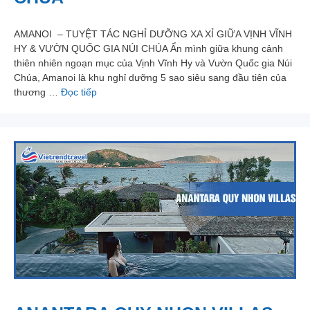
AMANOI – TUYỆT TÁC NGHỈ DƯỠNG XA XỈ GIỮA VỊNH VĨNH
HY & VƯỜN QUỐC GIA NÚI CHÚA Ẩn mình giữa khung cảnh
thiên nhiên ngoạn mục của Vịnh Vĩnh Hy và Vườn Quốc gia Núi
Chúa, Amanoi là khu nghỉ dưỡng 5 sao siêu sang đầu tiên của
thương …
Đọc tiếp