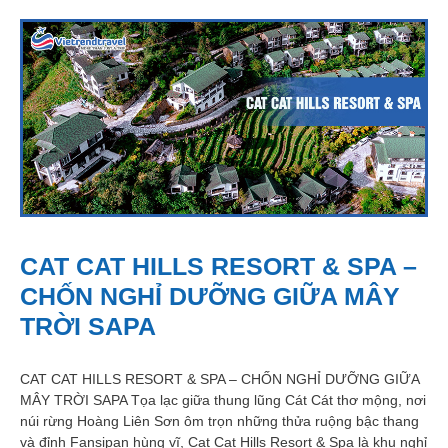
CAT CAT HILLS RESORT & SPA –
CHỐN NGHỈ DƯỠNG GIỮA MÂY
TRỜI SAPA
CAT CAT HILLS RESORT & SPA – CHỐN NGHỈ DƯỠNG GIỮA
MÂY TRỜI SAPA Tọa lạc giữa thung lũng Cát Cát thơ mộng, nơi
núi rừng Hoàng Liên Sơn ôm trọn những thửa ruộng bậc thang
và đỉnh Fansipan hùng vĩ, Cat Cat Hills Resort & Spa là khu nghỉ