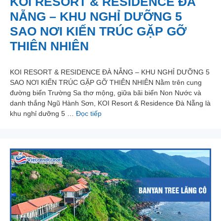
KOI RESORT & RESIDENCE ĐÀ
NẴNG – KHU NGHỈ DƯỠNG 5
SAO NƠI KIẾN TRÚC GẶP GỠ
THIÊN NHIÊN
KOI RESORT & RESIDENCE ĐÀ NẴNG – KHU NGHỈ DƯỠNG 5
SAO NƠI KIẾN TRÚC GẶP GỠ THIÊN NHIÊN Nằm trên cung
đường biển Trường Sa thơ mộng, giữa bãi biển Non Nước và
danh thắng Ngũ Hành Sơn, KOI Resort & Residence Đà Nẵng là
khu nghỉ dưỡng 5 …
Đọc tiếp