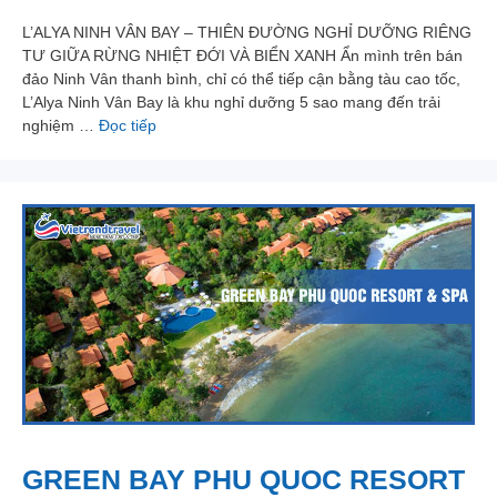
L’ALYA NINH VÂN BAY – THIÊN ĐƯỜNG NGHỈ DƯỠNG RIÊNG
TƯ GIỮA RỪNG NHIỆT ĐỚI VÀ BIỂN XANH Ẩn mình trên bán
đảo Ninh Vân thanh bình, chỉ có thể tiếp cận bằng tàu cao tốc,
L’Alya Ninh Vân Bay là khu nghỉ dưỡng 5 sao mang đến trải
nghiệm …
Đọc tiếp
GREEN BAY PHU QUOC RESORT