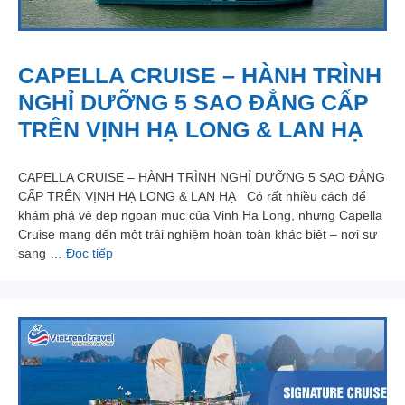
CAPELLA CRUISE – HÀNH TRÌNH
NGHỈ DƯỠNG 5 SAO ĐẲNG CẤP
TRÊN VỊNH HẠ LONG & LAN HẠ
CAPELLA CRUISE – HÀNH TRÌNH NGHỈ DƯỠNG 5 SAO ĐẲNG
CẤP TRÊN VỊNH HẠ LONG & LAN HẠ Có rất nhiều cách để
khám phá vẻ đẹp ngoạn mục của Vịnh Hạ Long, nhưng Capella
Cruise mang đến một trải nghiệm hoàn toàn khác biệt – nơi sự
sang …
Đọc tiếp