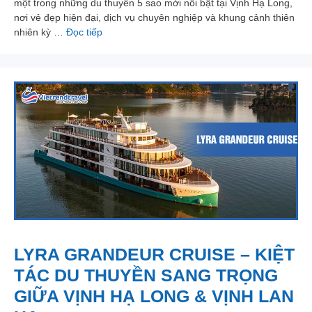
một trong những du thuyền 5 sao mới nổi bật tại Vịnh Hạ Long,
nơi vẻ đẹp hiện đại, dịch vụ chuyên nghiệp và khung cảnh thiên
nhiên kỳ …
Đọc tiếp
LYRA GRANDEUR CRUISE – KIỆT
TÁC DU THUYỀN SANG TRỌNG
GIỮA VỊNH HẠ LONG & VỊNH LAN