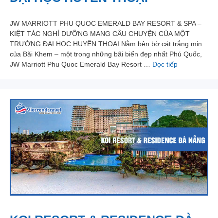
JW MARRIOTT PHU QUOC EMERALD BAY RESORT & SPA –
KIỆT TÁC NGHỈ DƯỠNG MANG CÂU CHUYỆN CỦA MỘT
TRƯỜNG ĐẠI HỌC HUYỀN THOẠI Nằm bên bờ cát trắng mịn
của Bãi Khem – một trong những bãi biển đẹp nhất Phú Quốc,
JW Marriott Phu Quoc Emerald Bay Resort …
Đọc tiếp