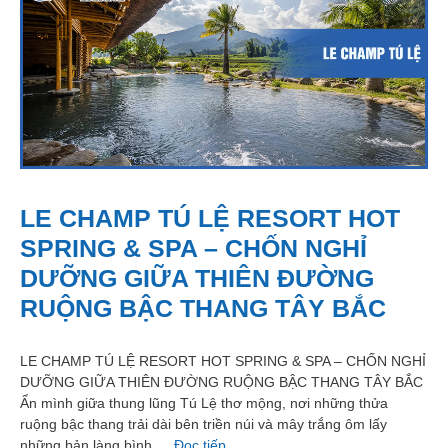
LE CHAMP TÚ LỆ RESORT HOT
SPRING & SPA – CHỐN NGHỈ
DƯỠNG GIỮA THIÊN ĐƯỜNG
RUỘNG BẬC THANG TÂY BẮC
LE CHAMP TÚ LỆ RESORT HOT SPRING & SPA – CHỐN NGHỈ
DƯỠNG GIỮA THIÊN ĐƯỜNG RUỘNG BẬC THANG TÂY BẮC
Ẩn mình giữa thung lũng Tú Lệ thơ mộng, nơi những thửa
ruộng bậc thang trải dài bên triền núi và mây trắng ôm lấy
những bản làng bình …
Đọc tiếp