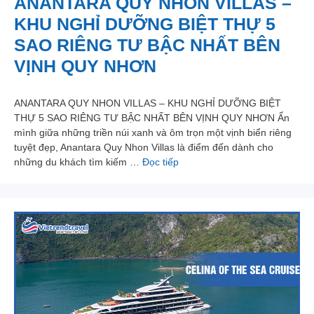
ANANTARA QUY NHON VILLAS –
KHU NGHỈ DƯỠNG BIỆT THỰ 5
SAO RIÊNG TƯ BẬC NHẤT BÊN
VỊNH QUY NHƠN
ANANTARA QUY NHON VILLAS – KHU NGHỈ DƯỠNG BIỆT
THỰ 5 SAO RIÊNG TƯ BẬC NHẤT BÊN VỊNH QUY NHƠN Ẩn
mình giữa những triền núi xanh và ôm trọn một vịnh biển riêng
tuyệt đẹp, Anantara Quy Nhon Villas là điểm đến dành cho
những du khách tìm kiếm …
Đọc tiếp