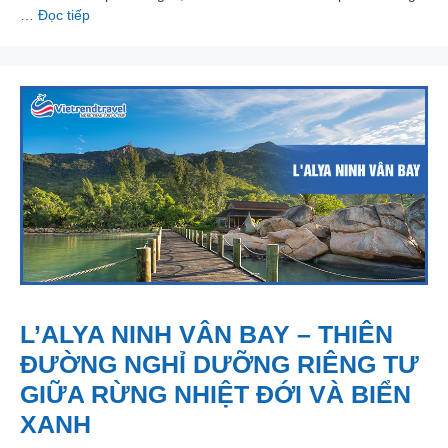
…
Đọc tiếp
L’ALYA NINH VÂN BAY – THIÊN
ĐƯỜNG NGHỈ DƯỠNG RIÊNG TƯ
GIỮA RỪNG NHIỆT ĐỚI VÀ BIỂN
XANH