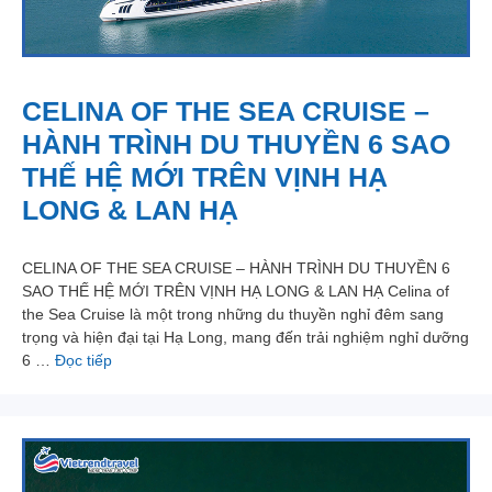
CELINA OF THE SEA CRUISE –
HÀNH TRÌNH DU THUYỀN 6 SAO
THẾ HỆ MỚI TRÊN VỊNH HẠ
LONG & LAN HẠ
CELINA OF THE SEA CRUISE – HÀNH TRÌNH DU THUYỀN 6
SAO THẾ HỆ MỚI TRÊN VỊNH HẠ LONG & LAN HẠ Celina of
the Sea Cruise là một trong những du thuyền nghỉ đêm sang
trọng và hiện đại tại Hạ Long, mang đến trải nghiệm nghỉ dưỡng
6 …
Đọc tiếp