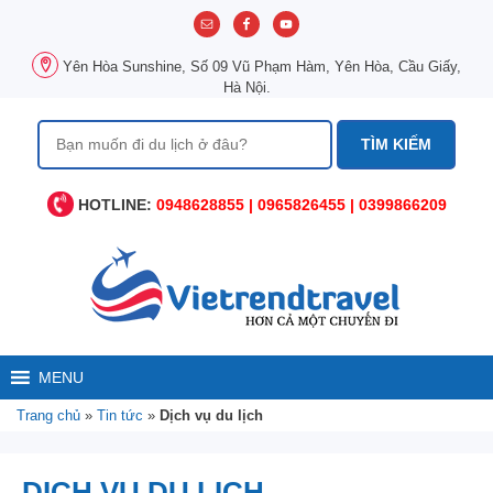
Chuyển
đến
nội
Yên Hòa Sunshine, Số 09 Vũ Phạm Hàm, Yên Hòa, Cầu Giấy,
dung
Hà Nội.
Tìm
kiếm
cho:
HOTLINE:
0948628855 | 0965826455 | 0399866209
MENU
Trang chủ
»
Tin tức
»
Dịch vụ du lịch
DỊCH VỤ DU LỊCH