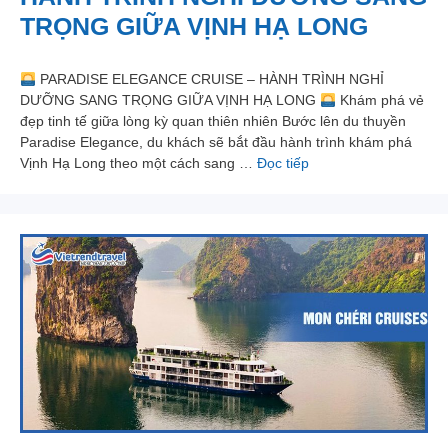
TRỌNG GIỮA VỊNH HẠ LONG
PARADISE ELEGANCE CRUISE – HÀNH TRÌNH NGHỈ
DƯỠNG SANG TRỌNG GIỮA VỊNH HẠ LONG
Khám phá vẻ
đẹp tinh tế giữa lòng kỳ quan thiên nhiên Bước lên du thuyền
Paradise Elegance, du khách sẽ bắt đầu hành trình khám phá
Vịnh Hạ Long theo một cách sang …
Đọc tiếp