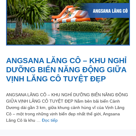
ANGSANA LĂNG CÔ – KHU NGHỈ
DƯỠNG BIỂN NĂNG ĐỘNG GIỮA
VỊNH LĂNG CÔ TUYỆT ĐẸP
ANGSANA LĂNG CÔ – KHU NGHỈ DƯỠNG BIỂN NĂNG ĐỘNG
GIỮA VỊNH LĂNG CÔ TUYỆT ĐẸP Nằm bên bãi biển Cảnh
Dương dài gần 3 km, giữa khung cảnh hùng vĩ của Vịnh Lăng
Cô – một trong những vịnh biển đẹp nhất thế giới, Angsana
Lăng Cô là khu …
Đọc tiếp