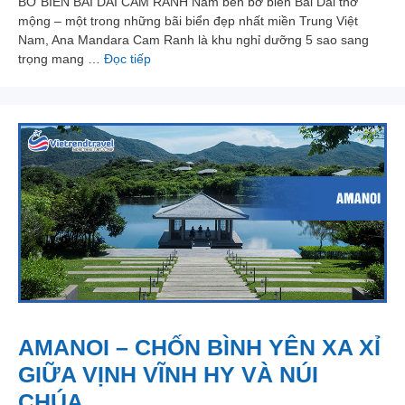
BỜ BIỂN BÃI DÀI CAM RANH Nằm bên bờ biển Bãi Dài thơ
mộng – một trong những bãi biển đẹp nhất miền Trung Việt
Nam, Ana Mandara Cam Ranh là khu nghỉ dưỡng 5 sao sang
trọng mang …
Đọc tiếp
AMANOI – CHỐN BÌNH YÊN XA XỈ
GIỮA VỊNH VĨNH HY VÀ NÚI
CHÚA