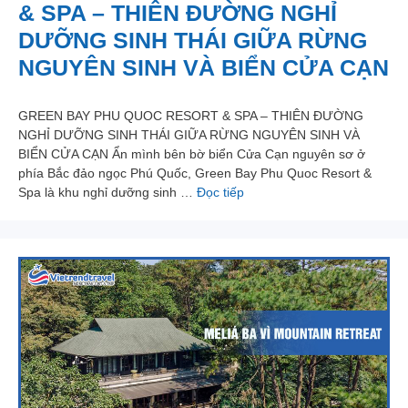
& SPA – THIÊN ĐƯỜNG NGHỈ
DƯỠNG SINH THÁI GIỮA RỪNG
NGUYÊN SINH VÀ BIỂN CỬA CẠN
GREEN BAY PHU QUOC RESORT & SPA – THIÊN ĐƯỜNG
NGHỈ DƯỠNG SINH THÁI GIỮA RỪNG NGUYÊN SINH VÀ
BIỂN CỬA CẠN Ẩn mình bên bờ biển Cửa Cạn nguyên sơ ở
phía Bắc đảo ngọc Phú Quốc, Green Bay Phu Quoc Resort &
Spa là khu nghỉ dưỡng sinh …
Đọc tiếp