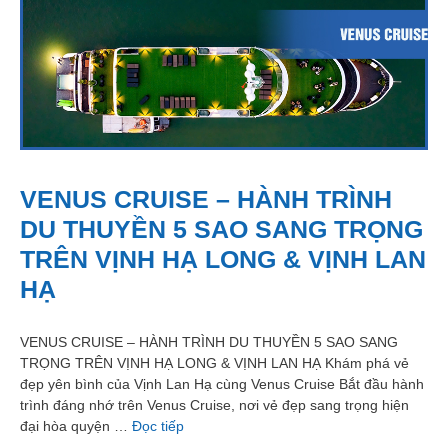
VENUS CRUISE – HÀNH TRÌNH
DU THUYỀN 5 SAO SANG TRỌNG
TRÊN VỊNH HẠ LONG & VỊNH LAN
HẠ
VENUS CRUISE – HÀNH TRÌNH DU THUYỀN 5 SAO SANG
TRỌNG TRÊN VỊNH HẠ LONG & VỊNH LAN HẠ Khám phá vẻ
đẹp yên bình của Vịnh Lan Hạ cùng Venus Cruise Bắt đầu hành
trình đáng nhớ trên Venus Cruise, nơi vẻ đẹp sang trọng hiện
đại hòa quyện …
Đọc tiếp