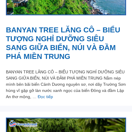
BANYAN TREE LĂNG CÔ – BIỂU
TƯỢNG NGHỈ DƯỠNG SIÊU
SANG GIỮA BIỂN, NÚI VÀ ĐẦM
PHÁ MIỀN TRUNG
BANYAN TREE LĂNG CÔ – BIỂU TƯỢNG NGHỈ DƯỠNG SIÊU
SANG GIỮA BIỂN, NÚI VÀ ĐẦM PHÁ MIỀN TRUNG Nằm nép
mình bên bãi biển Cảnh Dương nguyên sơ, nơi dãy Trường Sơn
hùng vĩ gặp gỡ làn nước xanh ngọc của biển Đông và đầm Lập
An thơ mộng, …
Đọc tiếp