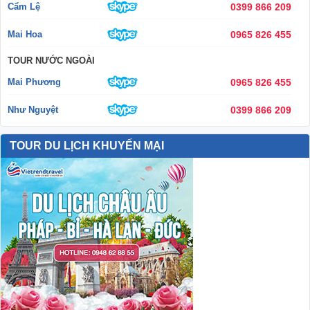
VELAR OF THE SEAS CRUISE –
HÀNH TRÌNH DU THUYỀN 5 SAO
KHÁM PHÁ VỊNH HẠ LONG &
VỊNH LAN HẠ
VELAR OF THE SEAS CRUISE – HÀNH TRÌNH DU THUYỀN
5 SAO KHÁM PHÁ VỊNH HẠ LONG & VỊNH LAN HẠ
Giới
thiệu về Velar Of The Seas Cruise Velar Of The Seas Cruise
mang đến cho du khách một định nghĩa mới về nghỉ dưỡng
sang trọng …
Đọc tiếp