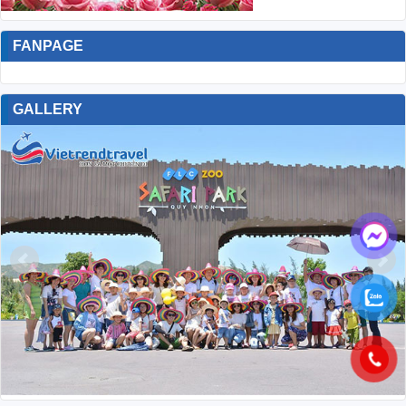
LA CASTA CRUISE – HÀNH TRÌNH
DU THUYỀN 5 SAO GIỮA HẠ
LONG & LAN HẠ BAY
LA CASTA CRUISE – HÀNH TRÌNH DU THUYỀN 5 SAO
GIỮA HẠ LONG & LAN HẠ BAY
La Casta Cruise là du thuyền
5 sao mang phong cách hiện đại, sang trọng, được thiết kế
dành cho những du khách mong muốn tận hưởng trọn vẹn vẻ
đẹp …
Đọc tiếp