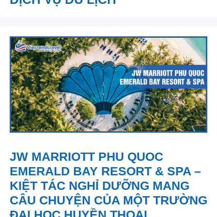
JW MARRIOTT PHU QUOC
EMERALD BAY RESORT & SPA –
KIỆT TÁC NGHỈ DƯỠNG MANG
CÂU CHUYỆN CỦA MỘT TRƯỜNG
ĐẠI HỌC HUYỀN THOẠI