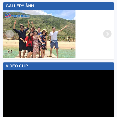
GALLERY ẢNH
VIDEO CLIP