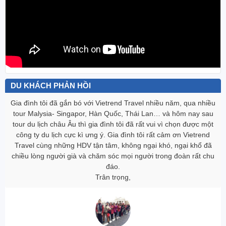
DU KHÁCH PHẢN HỒI
Gia đình tôi đã gắn bó với Vietrend Travel nhiều năm, qua nhiều
tour Malysia- Singapor, Hàn Quốc, Thái Lan… và hôm nay sau
tour du lịch châu Âu thì gia đình tôi đã rất vui vì chọn được một
công ty du lịch cực kì ưng ‎ý. Gia đình tôi rất cảm ơn Vietrend
Travel cùng những HDV tận tâm, không ngại khó, ngại khổ đã
chiều lòng người già và chăm sóc mọi người trong đoàn rất chu
đáo.
Trân trọng,