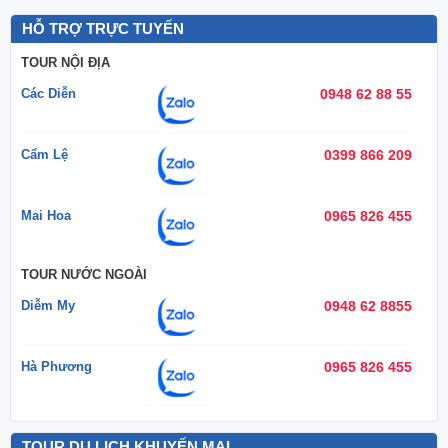
HỖ TRỢ TRỰC TUYẾN
TOUR NỘI ĐỊA
Các Diễn
0948 62 88 55
Cẩm Lệ
0399 866 209
Mai Hoa
0965 826 455
TOUR NƯỚC NGOÀI
Diễm My
0948 62 8855
Hà Phương
0965 826 455
TOUR DU LỊCH KHUYẾN MẠI