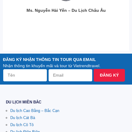
Ms. Nguyễn Hải Yến – Du Lịch Châu Âu
ĐĂNG KÝ NHẬN THÔNG TIN TOUR QUA EMAIL
Nhận thông tin khuyến mãi và tour từ Vietrendtravel.
ĐĂNG KÝ
DU LỊCH MIỀN BẮC
Du lịch Cao Bằng – Bắc Cạn
Du lịch Cát Bà
Du lịch Cô Tô
Du lịch Điện Biên