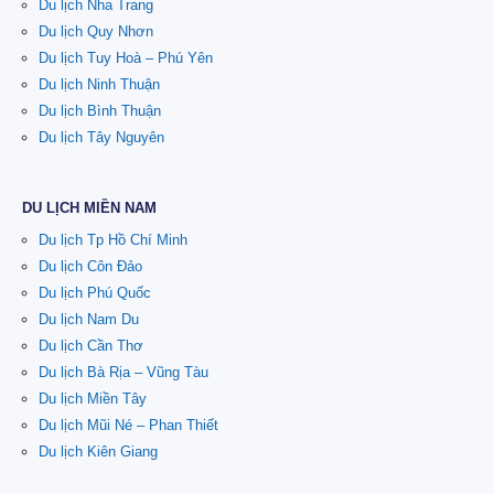
Du lịch Nha Trang
Du lịch Quy Nhơn
Du lịch Tuy Hoà – Phú Yên
Du lịch Ninh Thuận
Du lịch Bình Thuận
Du lịch Tây Nguyên
DU LỊCH MIỀN NAM
Du lịch Tp Hồ Chí Minh
Du lịch Côn Đảo
Du lịch Phú Quốc
Du lịch Nam Du
Du lịch Cần Thơ
Du lịch Bà Rịa – Vũng Tàu
Du lịch Miền Tây
Du lịch Mũi Né – Phan Thiết
Du lịch Kiên Giang