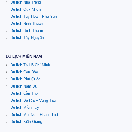
Du lịch Nha Trang
Du lịch Quy Nhơn
Du lịch Tuy Hoà – Phú Yên
Du lịch Ninh Thuận
Du lịch Bình Thuận
Du lịch Tây Nguyên
DU LỊCH MIỀN NAM
Du lịch Tp Hồ Chí Minh
Du lịch Côn Đảo
Du lịch Phú Quốc
Du lịch Nam Du
Du lịch Cần Thơ
Du lịch Bà Rịa – Vũng Tàu
Du lịch Miền Tây
Du lịch Mũi Né – Phan Thiết
Du lịch Kiên Giang