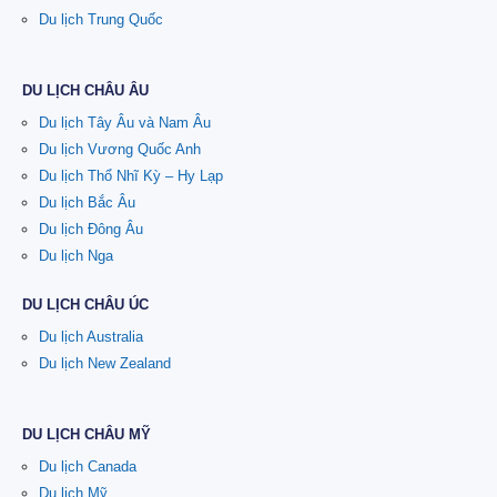
Du lịch Trung Quốc
DU LỊCH CHÂU ÂU
Du lịch Tây Âu và Nam Âu
Du lịch Vương Quốc Anh
Du lịch Thổ Nhĩ Kỳ – Hy Lạp
Du lịch Bắc Âu
Du lịch Đông Âu
Du lịch Nga
DU LỊCH CHÂU ÚC
Du lịch Australia
Du lịch New Zealand
DU LỊCH CHÂU MỸ
Du lịch Canada
Du lịch Mỹ