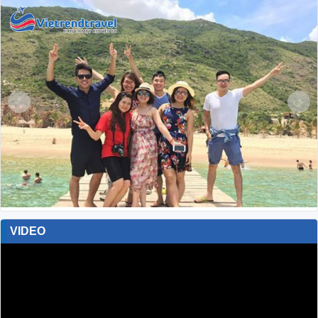
VIDEO