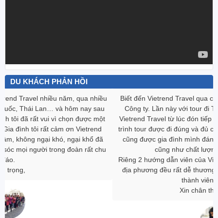
DU KHÁCH PHẢN HỒI
Biết đến Vietrend Travel qua chương trình “Team Building” của
Công ty. Lần này với tour đi Thái Lan, mình khá hài lòng với
Vietrend Travel từ lúc đón tiếp khách đặt tour, nhận vé, chương
trình tour được đi đúng và đủ chương trình, khách sạn, ăn uống
cũng được gia đình mình đánh giá rất cao về thái độ phục vụ
cũng như chất lượng từ Vietrend Travel.
Riêng 2 hướng dẫn viên của Vietrend Travel và hướng dẫn viên
địa phương đều rất dễ thương, vui vẻ, hòa đồng, chu đáo với
thành viên trong đoàn.
Xin chân thành cám ơn!