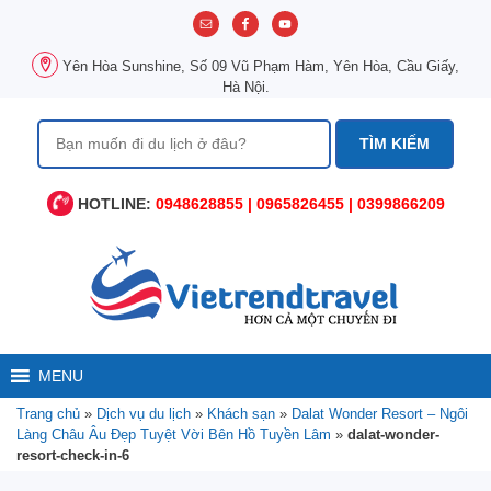
Chuyển
đến
nội
Yên Hòa Sunshine, Số 09 Vũ Phạm Hàm, Yên Hòa, Cầu Giấy,
dung
Hà Nội.
Tìm
kiếm
cho:
HOTLINE:
0948628855 | 0965826455 | 0399866209
MENU
Trang chủ
»
Dịch vụ du lịch
»
Khách sạn
»
Dalat Wonder Resort – Ngôi
Làng Châu Âu Đẹp Tuyệt Vời Bên Hồ Tuyền Lâm
»
dalat-wonder-
resort-check-in-6