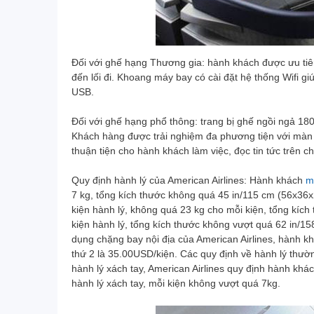
Đối với ghế hạng Thương gia: hành khách được ưu tiên
đến lối đi. Khoang máy bay có cài đặt hệ thống Wifi giú
USB.
Đối với ghế hạng phổ thông: trang bị ghế ngồi ngả 18
Khách hàng được trải nghiệm đa phương tiện với màn hì
thuận tiện cho hành khách làm việc, đọc tin tức trên c
Quy định hành lý của American Airlines: Hành khách
m
7 kg, tổng kích thước không quá 45 in/115 cm (56x36x
kiện hành lý, không quá 23 kg cho mỗi kiện, tổng kíc
kiện hành lý, tổng kích thước không vượt quá 62 in/1
dụng chặng bay nội địa của American Airlines, hành khá
thứ 2 là 35.00USD/kiện. Các quy định về hành lý thường
hành lý xách tay, American Airlines quy định hành k
hành lý xách tay, mỗi kiện không vượt quá 7kg.