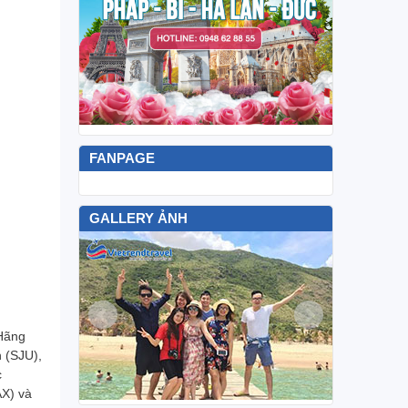
FANPAGE
GALLERY ẢNH
 Hãng
n (SJU),
c
AX) và