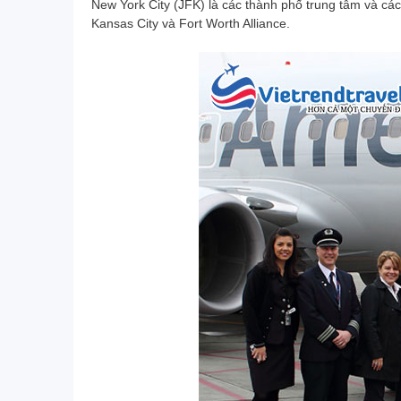
New York City (JFK) là các thành phố trung tâm và cá
Kansas City và Fort Worth Alliance.
Một cơ duyên nào đó với Vietrend Travel
trước khi tôi đi công tác giao cho nhân