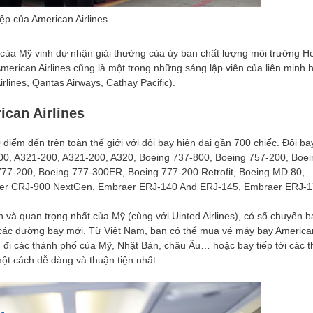
rất hài lòng và chất lượng tốt. Cám ơn
Malysia- Singapor, Hàn
ệp của American Airlines
HDV Hoàng Trang đã rất tận tụy với mọi
Lan… và hôm nay sau tour
người. Chị chăm sóc mọi người trong
Âu thì gia đình tôi đã rất
 của Mỹ vinh dự nhận giải thưởng của ủy ban chất lượng môi trường Ho
đoàn như người thân của mình. Làm cho
được một công ty du lịch c
merican Airlines cũng là một trong những sáng lập viên của liên minh 
cá nhân tôi và mọi người trong đoàn đều
Gia đình tôi rất cảm ơn Vi
rlines, Qantas Airways, Cathay Pacific).
có cảm giác ấm áp và an tâm, dù đang ở
cùng những HDV tận tâm,
một đất nước xa lạ. Khi đăng ký tour tôi
khó, ngại khổ đã chiều lòn
can Airlines
chỉ nghĩ đơn giản là du lịch và nghỉ ngơi.
chăm sóc mọi người trong
Nhưng thực sự tôi lại nhận được rất
đáo.
nhiều thứ kiến thức quý giá về văn hóa,
Trân trọng,
điểm đến trên toàn thế giới với đội bay hiện đại gần 700 chiếc. Đội ba
lịch sử và cuộc sống của người dân bản
00, A321-200, A321-200, A320, Boeing 737-800, Boeing 757-200, Boei
xứ. Tất cả đều nhờ vào kiến thức vô
77-200, Boeing 777-300ER, Boeing 777-200 Retrofit, Boeing MD 80,
cùng phong phú của chị Hoàng Trang.
ier CRJ-900 NextGen, Embraer ERJ-140 And ERJ-145, Embraer ERJ-
Hy vọng chúng tôi sẽ sớm được đồng
hành cùng công ty trong những tour du
n và quan trọng nhất của Mỹ (cùng với Uinted Airlines), có số chuyến b
lịch sau của gia đình và công ty chúng
uả các đường bay mới. Từ Việt Nam, bạn có thể mua vé máy bay America
Ms. Nguyễn Hải Yến – Du
tôi
h đi các thành phố của Mỹ, Nhật Bản, châu Âu… hoặc bay tiếp tới các 
Trân trọng!
ột cách dễ dàng và thuận tiện nhất.