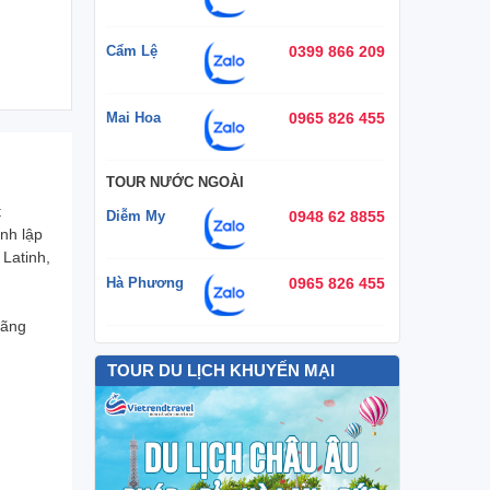
Cẩm Lệ
0399 866 209
Mai Hoa
0965 826 455
TOUR NƯỚC NGOÀI
t
Diễm My
0948 62 8855
nh lập
Latinh,
Hà Phương
0965 826 455
hãng
TOUR DU LỊCH KHUYẾN MẠI