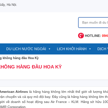
ấy, Hà Nội.
Tìm
kiếm
cho:
HOTLINE:
094
DU LỊCH NƯỚC NGOÀI
LỊCH KHỞI HÀNH
DỊCH 
ng không hàng đầu Hoa Kỳ
KHÔNG HÀNG ĐẦU HOA KỲ
American Airlines
là hãng hàng không lớn nhất thế giới về lượng kh
vận chuyển và cả quy mô đội bay. Đây cũng là hãng hàng không lớn th
giới về doanh số hoạt động sau Air France – KLM. Hãng sở hữu 10
AMR Corporation.