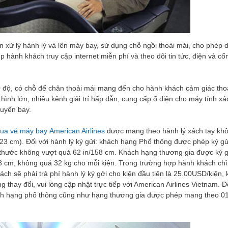
 xử lý hành lý và lên máy bay, sử dụng chỗ ngồi thoải mái, cho phép 
p hành khách truy cập internet miễn phí và theo dõi tin tức, điện và cổ
0 độ, có chỗ để chân thoải mái mang đến cho hành khách cảm giác tho
nh lớn, nhiều kênh giải trí hấp dẫn, cung cấp ổ điện cho máy tính xá
huyến bay.
ua vé máy bay American Airlines
được mang theo hành lý xách tay kh
23 cm). Đối với hành lý ký gửi: khách hạng Phổ thông được phép ký gử
h thước không vượt quá 62 in/158 cm. Khách hạng thương gia được ký g
58 cm, không quá 32 kg cho mỗi kiện. Trong trường hợp hành khách chỉ
ch sẽ phải trả phí hành lý ký gởi cho kiện đầu tiên là 25.00USD/kiện, 
 thay đổi, vui lòng cập nhật trực tiếp với American Airlines Vietnam. Đ
hách hạng phổ thông cũng như hạng thương gia được phép mang theo 01