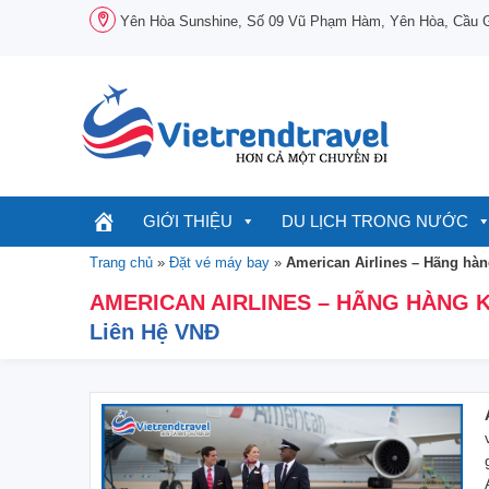
Chuyển
Yên Hòa Sunshine, Số 09 Vũ Phạm Hàm, Yên Hòa, Cầu Gi
đến
nội
dung
GIỚI THIỆU
DU LỊCH TRONG NƯỚC
Trang chủ
»
Đặt vé máy bay
»
American Airlines – Hãng hà
AMERICAN AIRLINES – HÃNG HÀNG 
Liên Hệ VNĐ