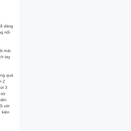
dễ dàng
ng nối
ải mái.
ch tay
ông quá
i 2
ửi 3
 sử
kiện
ối với
 kiện