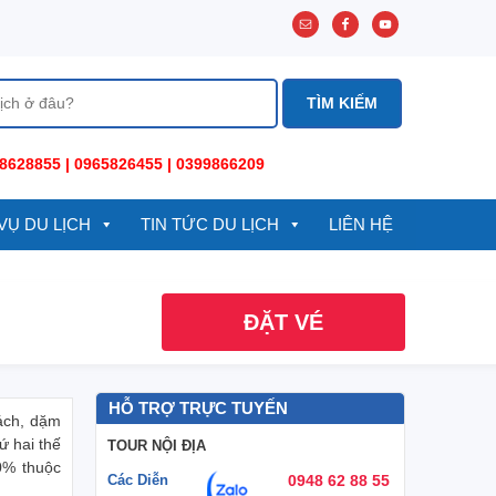
8628855 | 0965826455 | 0399866209
VỤ DU LỊCH
TIN TỨC DU LỊCH
LIÊN HỆ
ĐẶT VÉ
HỖ TRỢ TRỰC TUYẾN
ách, dặm
ứ hai thế
TOUR NỘI ĐỊA
0% thuộc
Các Diễn
0948 62 88 55