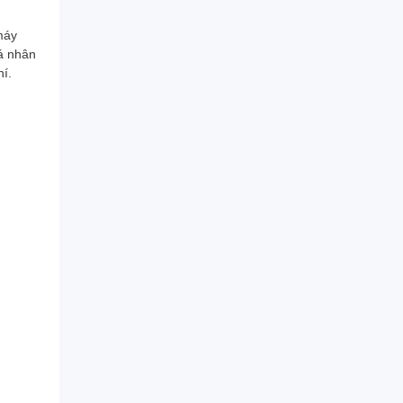
máy
á nhân
hí.