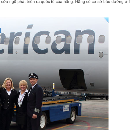
c cửa ngõ phát triển ra quốc tế của hãng. Hãng có cơ sở bảo dưỡng ở 
Cám ơn BGĐ của công ty Vietrend
Gia đình tôi đã gắn bó v
Travel đã tổ chức một chương trình tour
Travel nhiều năm, qua 