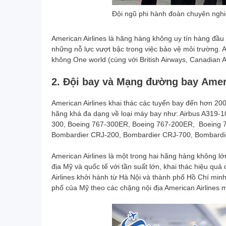
viên đặt vé máy bay, đặt phòng khách
Đội ngũ phi hành đoàn chuyên nghi
sạn dịch vụ của Vietrend Travel. Chất
lượng dịch vụ rất tốt, tôi thường xuyển
American Airlines là hãng hàng không uy tín hàng đầu
phải tổ chức sự kiện và đi lại cần một
những nỗ lực vượt bậc trong việc bảo vệ môi trường. A
đơn vị để hợp tác về dịch vụ du lịch. Là
không One world (cùng với British Airways, Canadian Ai
người trực tiếp sử dụng dịch vụ của
Vietrend tôi đã chọn họ làm đối tác. Tính
2. Đội bay và Mạng đường bay Ameri
đến nay Nam Dược và Vietrend đã hợp
tác được 3 năm về việc cung cấp tour
American Airlines khai thác các tuyến bay đến hơn 200 
du lịch, chương trình sự kiện,… Cả hai
hãng khá đa dạng về loại máy bay như: Airbus A319-1
đang trên đà phát triển và tôi tin cả hai
300, Boeing 767-300ER, Boeing 767-200ER, Boeing 7
doanh nghiệp sẽ còn phát triển nhiều
Bombardier CRJ-200, Bombardier CRJ-700, Bombard
hơn thế nữa. Chúc Vietrend ngày càng
lớn mạnh, luôn là đối tác tin cậy của
American Airlines là một trong hai hãng hàng không lớ
Nam Dược và nhiều đối tác khác.
địa Mỹ và quốc tế với tần suất lớn, khai thác hiệu q
Airlines khởi hành từ Hà Nội và thành phố Hồ Chí min
phố của Mỹ theo các chặng nội địa American Airlines m
Mr. Châu – Tổng Giám đốc Nam Dược