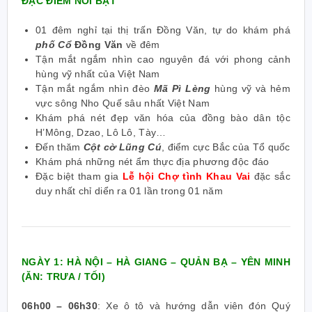
ĐẶC ĐIỂM NỔI BẬT
01 đêm nghỉ tại thị trấn Đồng Văn, tự do khám phá
phố Cổ
Đồng Văn
về đêm
Tận mắt ngắm nhìn cao nguyên đá với phong cảnh
hùng vỹ nhất của Việt Nam
Tận mắt ngắm nhìn đèo
Mã Pì Lèng
hùng vỹ và hẻm
vực sông Nho Quế sâu nhất Việt Nam
Khám phá nét đẹp văn hóa của đồng bào dân tộc
H’Mông, Dzao, Lô Lô, Tày…
Đến thăm
Cột cờ Lũng Cú
, điểm cực Bắc của Tổ quốc
Khám phá những nét ẩm thực địa phương độc đáo
Đặc biệt tham gia
Lễ hội Chợ tình Khau Vai
đặc sắc
duy nhất chỉ diển ra 01 lần trong 01 năm
NGÀY 1: HÀ NỘI – HÀ GIANG – QUẢN BẠ – YÊN MINH
(ĂN: TRƯA / TỐI)
06h00 – 06h30
:
Xe ô tô và hướng dẫn viên đón Quý