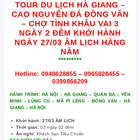
TOUR DU LỊCH HÀ GIANG –
CAO NGUYÊN ĐÁ ĐỒNG VĂN
– CHỢ TÌNH KHÂU VAI 3
NGÀY 2 ĐÊM KHỞI HÀNH
NGÀY 27/03 ÂM LỊCH HÀNG
NĂM
*********
Hotline:
0948628855 – 0965826455 –
0399866209
HÀNH TRÌNH: HÀ NỘI – HÀ GIANG – QUẢN BẠ – YÊN
MINH
– LŨNG CÚ – MÃ PÌ LÈNG – ĐỒNG VĂN – HÀ
GIANG
– HÀ NỘI
Khởi hành: 27/03 ÂM LỊCH
Thời gian:
03 ngày 02 đêm
Ăn nghỉ:
Khách Sạn Tiêu Chuẩn