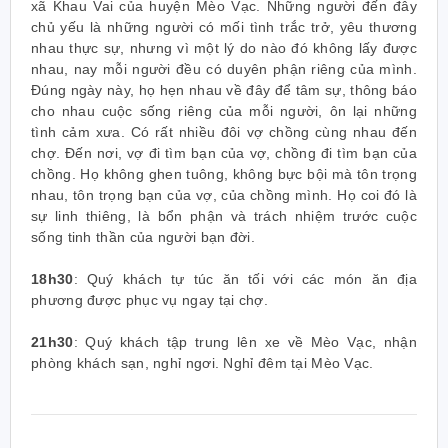
xã Khau Vai của huyện Mèo Vạc. Những người đến đây
chủ yếu là những người có mối tình trắc trở, yêu thương
nhau thực sự, nhưng vì một lý do nào đó không lấy được
nhau, nay mỗi người đều có duyên phận riêng của mình.
Đúng ngày này, họ hẹn nhau về đây để tâm sự, thông báo
cho nhau cuộc sống riêng của mỗi người, ôn lại những
tình cảm xưa. Có rất nhiều đôi vợ chồng cùng nhau đến
chợ. Đến nơi, vợ đi tìm bạn của vợ, chồng đi tìm bạn của
chồng. Họ không ghen tuông, không bực bội mà tôn trọng
nhau, tôn trọng bạn của vợ, của chồng mình. Họ coi đó là
sự linh thiêng, là bổn phận và trách nhiệm trước cuộc
sống tinh thần của người bạn đời.
18h30
:
Quý khách tự túc ăn tối với các món ăn địa
phương được phục vụ ngay tại chợ.
21h30
:
Quý khách tập trung lên xe về Mèo Vạc, nhận
phòng khách sạn, nghỉ ngơi. Nghỉ đêm tại Mèo Vạc.