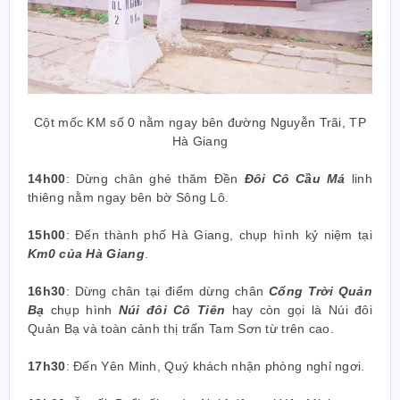
Cột mốc KM số 0 nằm ngay bên đường Nguyễn Trãi, TP
Hà Giang
14h00
:
Dừng chân ghé thăm Đền
Đôi Cô Cầu Má
linh
thiêng nằm ngay bên bờ Sông Lô.
15h00
:
Đến thành phố Hà Giang, chụp hình kỷ niệm tại
Km0 của Hà Giang
.
16h30
:
Dừng chân tại điểm dừng chân
Cổng Trời Quản
Bạ
chụp hình
Núi đôi Cô Tiên
hay còn gọi là Núi đôi
Quản Bạ và toàn cảnh thị trấn Tam Sơn từ trên cao.
17h30
:
Đến Yên Minh, Quý khách nhận phòng nghỉ ngơi.