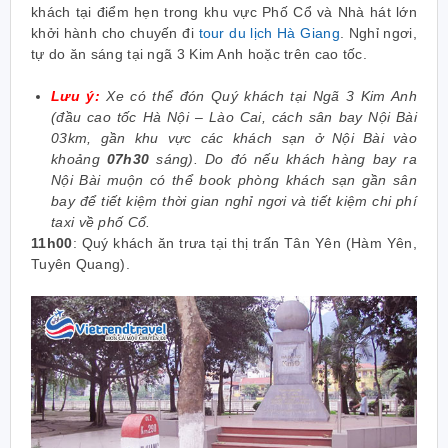
khách tại điểm hẹn trong khu vực Phố Cổ và Nhà hát lớn
khởi hành cho chuyến đi
tour du lịch Hà Giang
. Nghỉ ngơi,
tự do ăn sáng tại ngã 3 Kim Anh hoặc trên cao tốc.
Lưu ý:
Xe có thể đón Quý khách tại Ngã 3 Kim Anh
(đầu cao tốc Hà Nội – Lào Cai, cách sân bay Nội Bài
03km, gần khu vực các khách sạn ở Nội Bài vào
khoảng
07h30
sáng). Do đó nếu khách hàng bay ra
Nội Bài muộn có thể book phòng khách sạn gần sân
bay để tiết kiệm thời gian nghỉ ngơi và tiết kiệm chi phí
taxi về phố Cổ.
11h00
:
Quý khách ăn trưa tại thị trấn Tân Yên (Hàm Yên,
Tuyên Quang).