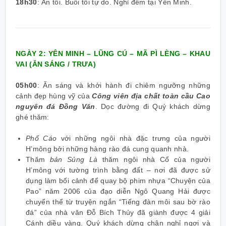
18h30
:
Ăn tối. Buổi tối tự do. Nghỉ đêm tại Yên Minh.
NGÀY 2: YÊN MINH – LŨNG CÚ – MÃ PÌ LÈNG – KHAU
VAI
(ĂN SÁNG / TRƯA)
05h00
:
Ăn sáng và khởi hành đi chiêm ngưỡng những
cảnh đẹp hùng vỹ của
Công viên địa chất
toàn cầu
Cao
nguyên đá Đồng Văn
. Dọc đường đi Quý khách dừng
ghé thăm:
Phố Cáo
với những ngôi nhà đặc trưng của người
H’mông bởi những hàng rào đá cung quanh nhà.
Thăm
bản Sủng Là
thăm ngôi nhà Cổ của người
H’mông với tường trình bằng đất – nơi đã được sử
dụng làm bối cảnh để quay bộ phim nhựa “Chuyện của
Pao” năm 2006 của đạo diễn Ngô Quang Hải được
chuyển thể từ truyện ngắn “Tiếng đàn môi sau bờ rào
đá” của nhà văn Đỗ Bích Thủy đã giành được 4 giải
Cánh diều vàng. Quý khách dừng chân nghỉ ngơi và