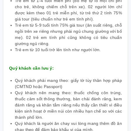
Trẻ em từ 1-4 tuổi miễn phí (bố mẹ tự lo mọi chi phí
cho trẻ, không chiếm chỗ trên xe). 02 người lớn chỉ
được kèm theo 01 trẻ miễn phí, từ trẻ thứ 2 tính 75%
giá tour (tiêu chuẩn như trẻ em tính phí).
Trẻ em từ 5-9 tuổi tính 75% giá tour (ăn suất riêng, chỗ
ngồi trên xe riêng nhưng phải ngủ chung giường với bố
mẹ). 02 trẻ em tính phí cũng không có tiêu chuẩn
giường ngủ riêng.
Trẻ em từ 10 tuổi trở lên tính như người lớn.
Quý khách cần lưu ý:
Quý khách phải mang theo: giấy tờ tùy thân hợp pháp
(CMTND hoặc Passport)
Quý khách nên mang theo: thuốc chống côn trùng,
thuốc cảm sốt thông thường, bàn chải đánh răng, kem
đánh răng và khăn tắm riêng nếu thấy cần thiết vì điều
kiện sinh hoạt ở miền núi còn nhiều hạn chế so với các
thành phố lớn.
Quý khách là người ăn chay vui lòng mang thêm đồ ăn
chay theo để đảm bảo khẩu vị của mình.