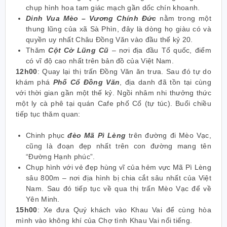
chụp hình
hoa tam giác mạch
gần dốc chín khoanh.
Dinh Vua Mèo – Vương Chính Đức
nằm trong một
thung lũng của xã Sà Phìn, đây là dòng họ giàu có và
quyền uy nhất Châu Đồng Văn vào đầu thế kỷ 20.
Thăm
Cột Cờ Lũng Cũ
– nơi địa đầu Tổ quốc, điểm
có vĩ độ cao nhất trên bản đồ của Việt Nam.
12h00
:
Quay lại thị trấn Đồng Văn ăn trưa. Sau đó tự do
khám phá
Phố Cổ Đồng Văn
, địa danh đã tồn tại cùng
với thời gian gần một thế kỷ. Ngồi nhâm nhi thưởng thức
một ly cà phê tại quán
Cafe phố Cổ
(tự túc). Buổi chiều
tiếp tục thăm quan:
Chinh phục
đèo Mã Pì Lèng
trên đường đi Mèo Vạc,
cũng là đoạn đẹp nhất trên con đường mang tên
“Đường Hạnh phúc”.
Chụp hình với vẻ đẹp hùng vĩ của
hẻm vực Mã Pì Lèng
sâu 800m –
nơi địa hình bị chia cắt sâu nhất của Việt
Nam. Sau đó tiếp tục về qua thị trấn Mèo Vạc để về
Yên Minh.
15h00
:
Xe đưa Quý khách vào Khau Vai để cùng hòa
mình vào không khí của Chợ tình Khau Vai nổi tiểng.