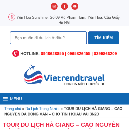
Chuyển
đến
nội
Yên Hòa Sunshine, Số 09 Vũ Phạm Hàm, Yên Hòa, Cầu Giấy,
dung
Hà Nội.
Tìm
kiếm
cho:
HOTLINE:
0948628855 | 0965826455 | 0399866209
MENU
Trang chủ
»
Du Lịch Trong Nước
»
TOUR DU LỊCH HÀ GIANG – CAO
NGUYÊN ĐÁ ĐỒNG VĂN – CHỢ TÌNH KHÂU VAI 3N2Đ
TOUR DU LỊCH HÀ GIANG – CAO NGUYÊN