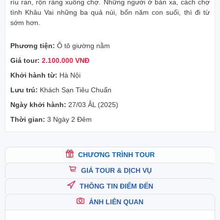
ríu ran, rộn ràng xuống chợ. Những người ở bản xa, cách chợ
tình Khâu Vai những ba quả núi, bốn năm con suối, thì đi từ
sớm hơn.
Phương tiện:
Ô tô giường nằm
Giá tour:
2.100.000 VNĐ
Khởi hành từ:
Hà Nội
Lưu trú:
Khách Sạn Tiêu Chuẩn
Ngày khởi hành:
27/03 ÂL (2025)
Thời gian:
3 Ngày 2 Đêm
CHƯƠNG TRÌNH TOUR
GIÁ TOUR & DỊCH VỤ
THÔNG TIN ĐIỂM ĐẾN
ẢNH LIÊN QUAN