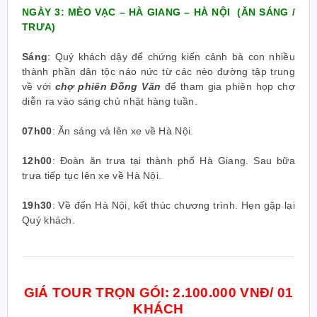
NGÀY 3: MÈO VẠC – HÀ GIANG – HÀ NỘI
(ĂN SÁNG /
TRƯA)
Sáng
:
Quý khách dậy để chứng kiến cảnh bà con nhiều
thành phần dân tộc náo nức từ các nèo đường tập trung
về với
chợ phiên Đồng Văn
để tham gia phiên họp chợ
diễn ra vào sáng chủ nhật hàng tuần.
07h00
:
Ăn sáng và lên xe về Hà Nội.
12h00
:
Đoàn ăn trưa tại thành phố Hà Giang. Sau bữa
trưa tiếp tục lên xe về Hà Nội.
19h30
:
Về đến Hà Nội, kết thúc chương trình. Hẹn gặp lại
Quý khách.
GIÁ TOUR TRỌN GÓI: 2.100.000 VNĐ/ 01
KHÁCH