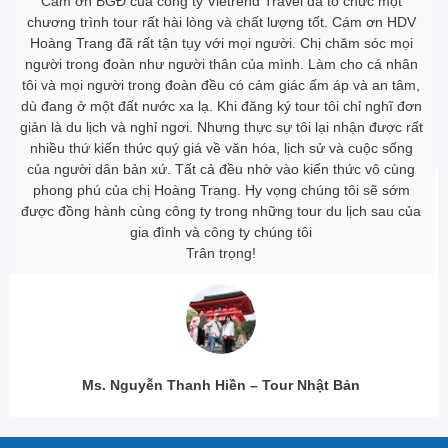
Gia đình tôi đã gắn bó với Vietrend Travel nhiều năm, qua nhiều
tour Malysia- Singapor, Hàn Quốc, Thái Lan… và hôm nay sau
tour du lịch châu Âu thì gia đình tôi đã rất vui vì chọn được một
công ty du lịch cực kì ưng ‎ý. Gia đình tôi rất cảm ơn Vietrend
Travel cùng những HDV tận tâm, không ngại khó, ngại khổ đã
chiều lòng người già và chăm sóc mọi người trong đoàn rất chu
đáo.
Trân trọng,
Ms. Nguyễn Hải Yến – Du Lịch Châu Âu