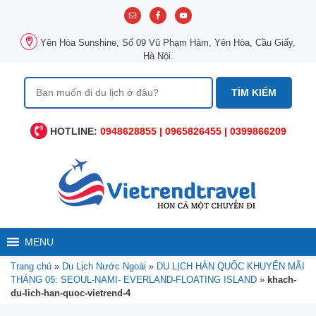
Chuyển
đến
nội
Yên Hòa Sunshine, Số 09 Vũ Phạm Hàm, Yên Hòa, Cầu Giấy,
dung
Hà Nội.
Tìm
kiếm
cho:
HOTLINE:
0948628855 | 0965826455 | 0399866209
MENU
Trang chủ
»
Du Lịch Nước Ngoài
»
DU LỊCH HÀN QUỐC KHUYẾN MÃI
THÁNG 05: SEOUL-NAMI- EVERLAND-FLOATING ISLAND
»
khach-
du-lich-han-quoc-vietrend-4