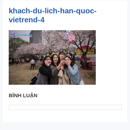
khach-du-lich-han-quoc-
vietrend-4
BÌNH LUẬN