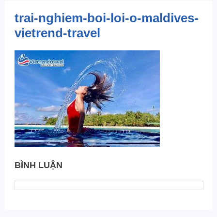
trai-nghiem-boi-loi-o-maldives-
vietrend-travel
BÌNH LUẬN