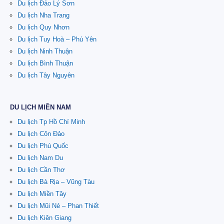
Du lịch Đảo Lý Sơn
Du lịch Nha Trang
Du lịch Quy Nhơn
Du lịch Tuy Hoà – Phú Yên
Du lịch Ninh Thuận
Du lịch Bình Thuận
Du lịch Tây Nguyên
DU LỊCH MIỀN NAM
Du lịch Tp Hồ Chí Minh
Du lịch Côn Đảo
Du lịch Phú Quốc
Du lịch Nam Du
Du lịch Cần Thơ
Du lịch Bà Rịa – Vũng Tàu
Du lịch Miền Tây
Du lịch Mũi Né – Phan Thiết
Du lịch Kiên Giang