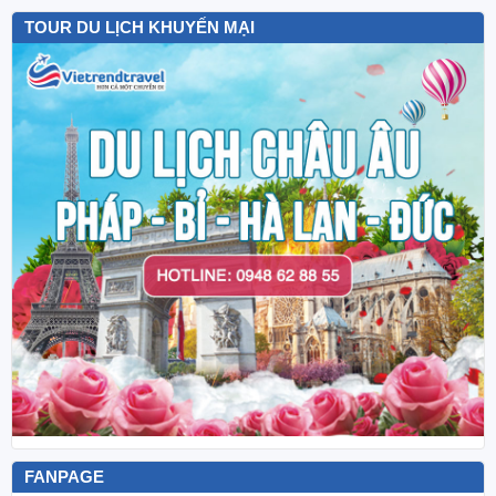
TOUR DU LỊCH KHUYẾN MẠI
FANPAGE