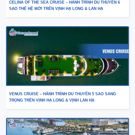
CELINA OF THE SEA CRUISE – HÀNH TRÌNH DU THUYỀN 6
SAO THẾ HỆ MỚI TRÊN VỊNH HẠ LONG & LAN HẠ
VENUS CRUISE – HÀNH TRÌNH DU THUYỀN 5 SAO SANG
TRỌNG TRÊN VỊNH HẠ LONG & VỊNH LAN HẠ