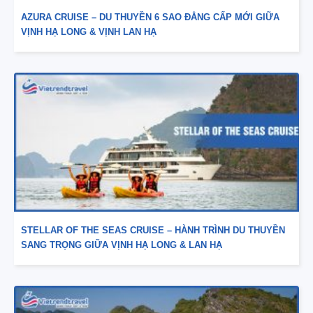
AZURA CRUISE – DU THUYỀN 6 SAO ĐẲNG CẤP MỚI GIỮA
VỊNH HẠ LONG & VỊNH LAN HẠ
STELLAR OF THE SEAS CRUISE – HÀNH TRÌNH DU THUYỀN
SANG TRỌNG GIỮA VỊNH HẠ LONG & LAN HẠ