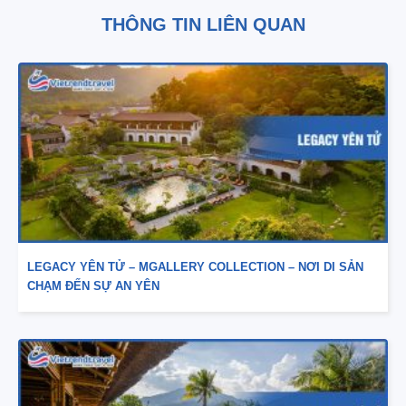
THÔNG TIN LIÊN QUAN
LEGACY YÊN TỬ – MGALLERY COLLECTION – NƠI DI SẢN
CHẠM ĐẾN SỰ AN YÊN