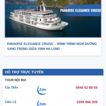
PARADISE ELEGANCE CRUISE – HÀNH TRÌNH NGHỈ DƯỠNG
SANG TRỌNG GIỮA VỊNH HẠ LONG
HỖ TRỢ TRỰC TUYẾN
TOUR NỘI ĐỊA
Các Diễn
0948 62 88 55
Cẩm Lệ
0399 866 209