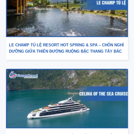
LE CHAMP TÚ LỆ RESORT HOT SPRING & SPA – CHỐN NGHỈ
DƯỠNG GIỮA THIÊN ĐƯỜNG RUỘNG BẬC THANG TÂY BẮC