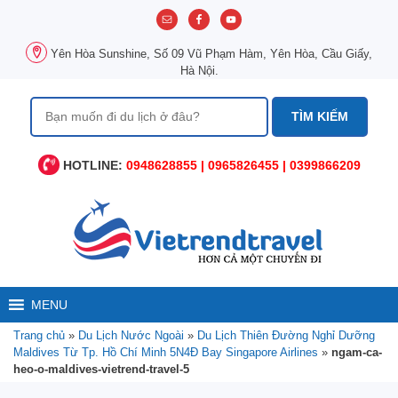
Chuyển
đến
nội
Yên Hòa Sunshine, Số 09 Vũ Phạm Hàm, Yên Hòa, Cầu Giấy,
dung
Hà Nội.
Tìm
kiếm
cho:
HOTLINE:
0948628855 | 0965826455 | 0399866209
MENU
Trang chủ
»
Du Lịch Nước Ngoài
»
Du Lịch Thiên Đường Nghỉ Dưỡng
Maldives Từ Tp. Hồ Chí Minh 5N4Đ Bay Singapore Airlines
»
ngam-ca-
heo-o-maldives-vietrend-travel-5