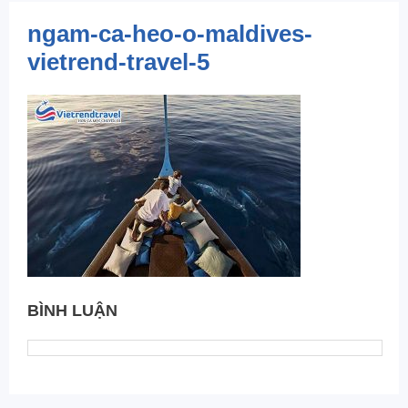
ngam-ca-heo-o-maldives-
vietrend-travel-5
BÌNH LUẬN