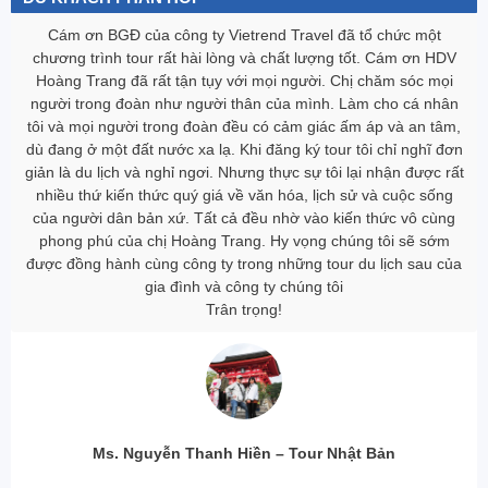
Gia đình tôi đã gắn bó với Vietrend Travel nhiều năm, qua nhiều
tour Malysia- Singapor, Hàn Quốc, Thái Lan… và hôm nay sau
tour du lịch châu Âu thì gia đình tôi đã rất vui vì chọn được một
công ty du lịch cực kì ưng ‎ý. Gia đình tôi rất cảm ơn Vietrend
Travel cùng những HDV tận tâm, không ngại khó, ngại khổ đã
chiều lòng người già và chăm sóc mọi người trong đoàn rất chu
đáo.
Trân trọng,
Ms. Nguyễn Hải Yến – Du Lịch Châu Âu