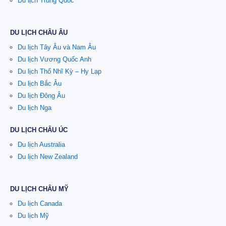
Du lịch Trung Quốc
DU LỊCH CHÂU ÂU
Du lịch Tây Âu và Nam Âu
Du lịch Vương Quốc Anh
Du lịch Thổ Nhĩ Kỳ – Hy Lạp
Du lịch Bắc Âu
Du lịch Đông Âu
Du lịch Nga
DU LỊCH CHÂU ÚC
Du lịch Australia
Du lịch New Zealand
DU LỊCH CHÂU MỸ
Du lịch Canada
Du lịch Mỹ