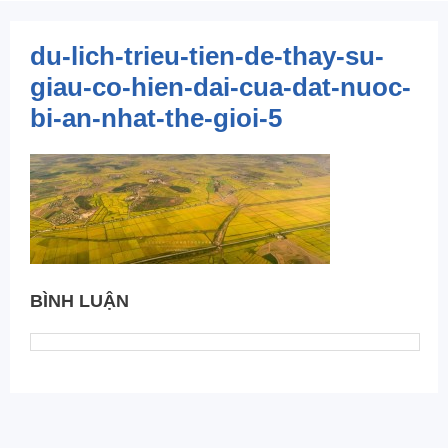
du-lich-trieu-tien-de-thay-su-
giau-co-hien-dai-cua-dat-nuoc-
bi-an-nhat-the-gioi-5
BÌNH LUẬN