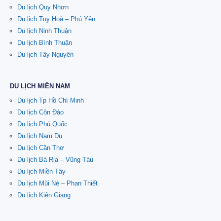
Du lịch Quy Nhơn
Du lịch Tuy Hoà – Phú Yên
Du lịch Ninh Thuận
Du lịch Bình Thuận
Du lịch Tây Nguyên
DU LỊCH MIỀN NAM
Du lịch Tp Hồ Chí Minh
Du lịch Côn Đảo
Du lịch Phú Quốc
Du lịch Nam Du
Du lịch Cần Thơ
Du lịch Bà Rịa – Vũng Tàu
Du lịch Miền Tây
Du lịch Mũi Né – Phan Thiết
Du lịch Kiên Giang