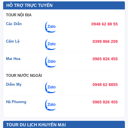
HỖ TRỢ TRỰC TUYẾN
TOUR NỘI ĐỊA
Các Diễn
0948 62 88 55
Cẩm Lệ
0399 866 209
Mai Hoa
0965 826 455
TOUR NƯỚC NGOÀI
Diễm My
0948 62 8855
Hà Phương
0965 826 455
TOUR DU LỊCH KHUYẾN MẠI