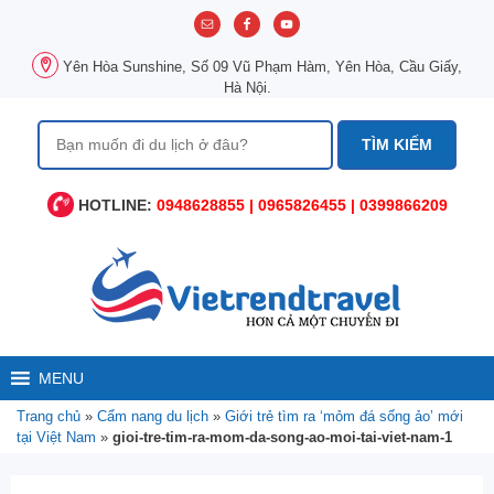
Chuyển
đến
nội
Yên Hòa Sunshine, Số 09 Vũ Phạm Hàm, Yên Hòa, Cầu Giấy,
dung
Hà Nội.
Tìm
kiếm
cho:
HOTLINE:
0948628855 | 0965826455 | 0399866209
MENU
Trang chủ
»
Cẩm nang du lịch
»
Giới trẻ tìm ra ‘mỏm đá sống ảo’ mới
tại Việt Nam
»
gioi-tre-tim-ra-mom-da-song-ao-moi-tai-viet-nam-1