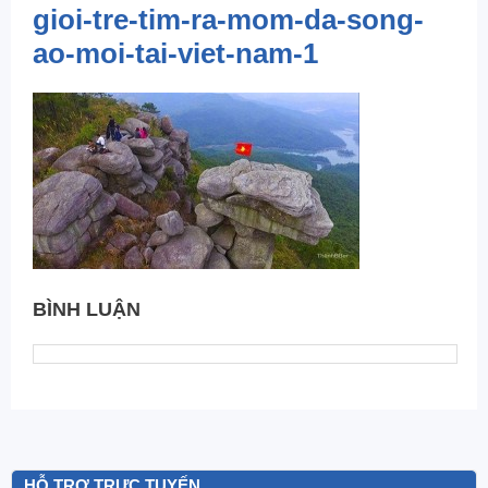
gioi-tre-tim-ra-mom-da-song-
ao-moi-tai-viet-nam-1
BÌNH LUẬN
HỖ TRỢ TRỰC TUYẾN