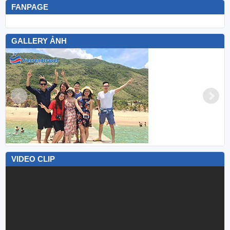
FANPAGE
GALLERY ẢNH
VIDEO CLIP