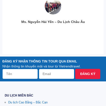
Ms. Nguyễn Hải Yến – Du Lịch Châu Âu
ĐĂNG KÝ NHẬN THÔNG TIN TOUR QUA EMAIL
Nhận thông tin khuyến mãi và tour từ Vietrendtravel.
ĐĂNG KÝ
DU LỊCH MIỀN BẮC
Du lịch Cao Bằng – Bắc Cạn