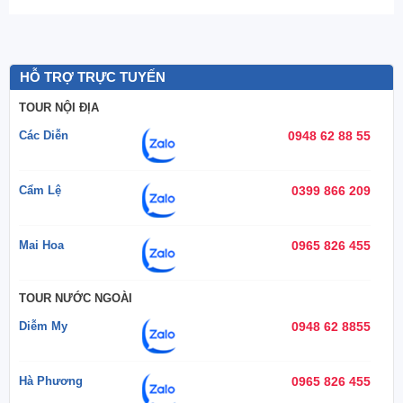
HỖ TRỢ TRỰC TUYẾN
TOUR NỘI ĐỊA
Các Diễn
0948 62 88 55
Cẩm Lệ
0399 866 209
Mai Hoa
0965 826 455
TOUR NƯỚC NGOÀI
Diễm My
0948 62 8855
Hà Phương
0965 826 455