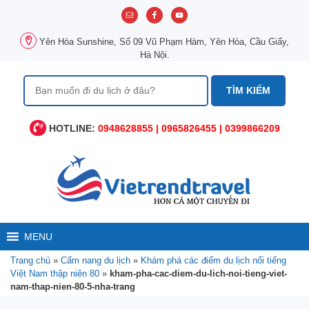
Chuyển
đến
nội
Yên Hòa Sunshine, Số 09 Vũ Phạm Hàm, Yên Hòa, Cầu Giấy,
dung
Hà Nội.
Tìm
kiếm
cho:
HOTLINE:
0948628855 | 0965826455 | 0399866209
MENU
Trang chủ
»
Cẩm nang du lịch
»
Khám phá các điểm du lịch nổi tiếng
Việt Nam thập niên 80
»
kham-pha-cac-diem-du-lich-noi-tieng-viet-
nam-thap-nien-80-5-nha-trang