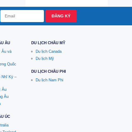
ĐĂNG KÝ
ÂU ÂU
DU LỊCH CHÂU MỸ
y Âu và
Du lịch Canada
Du lịch Mỹ
ương Quốc
DU LỊCH CHÂU PHI
ổ Nhĩ Kỳ –
Du lịch Nam Phi
c Âu
ng Âu
a
ÂU ÚC
tralia