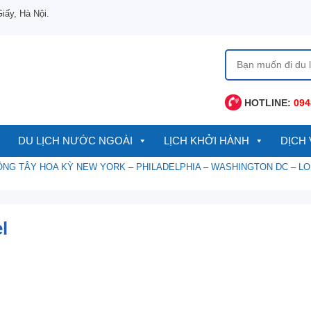
ấy, Hà Nội.
Tìm
kiếm
cho:
HOTLINE:
094
DU LỊCH NƯỚC NGOÀI
LỊCH KHỞI HÀNH
DỊCH 
ĐÔNG TÂY HOA KỲ NEW YORK – PHILADELPHIA – WASHINGTON DC – L
l