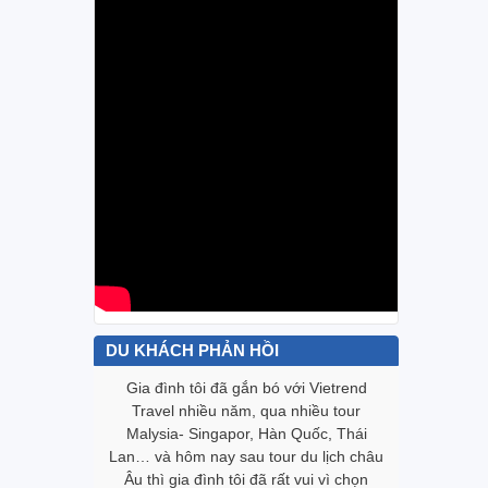
DU KHÁCH PHẢN HỒI
Vietrend
Gia đình tôi đã gắn bó với Vietrend
Biết đến
g trình tour
Travel nhiều năm, qua nhiều tour
trình “Te
tốt. Cám ơn
Malysia- Singapor, Hàn Quốc, Thái
này với t
tụy với mọi
Lan… và hôm nay sau tour du lịch châu
lòng với V
gười trong
Âu thì gia đình tôi đã rất vui vì chọn
khách đặt