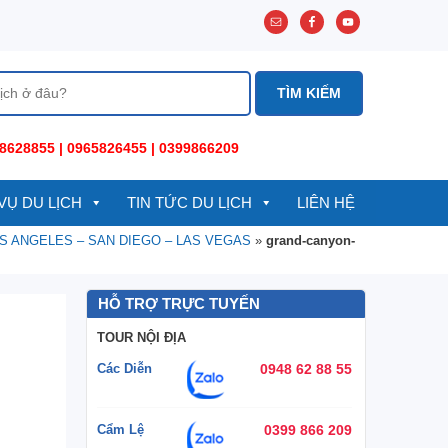
8628855 | 0965826455 | 0399866209
VỤ DU LỊCH
TIN TỨC DU LỊCH
LIÊN HỆ
OS ANGELES – SAN DIEGO – LAS VEGAS
»
grand-canyon-
HỖ TRỢ TRỰC TUYẾN
TOUR NỘI ĐỊA
Các Diễn
0948 62 88 55
Cẩm Lệ
0399 866 209