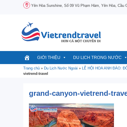
Chuyển
Yên Hòa Sunshine, Số 09 Vũ Phạm Hàm, Yên Hòa, Cầu Gi
đến
nội
dung
GIỚI THIỆU
DU LỊCH TRONG NƯỚC
Trang chủ
»
Du Lịch Nước Ngoài
»
LỄ HỘI HOA ANH ĐÀO: 
vietrend-travel
grand-canyon-vietrend-trave