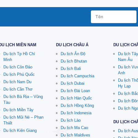
DU LỊCH MIỀN NAM
DU LỊCH CHÂU Á
DU LỊCH CH
Du lịch Tp Hồ Chí
Du lịch Ấn Độ
Du lịch Tâ
Minh
Nam Âu
Du lịch Bhutan
Du lịch Côn Đảo
Du lịch V
Du lịch Bali
Anh
Du lịch Phú Quốc
Du lịch Campuchia
Du lịch Th
Du lịch Nam Du
Du lịch Dubai
Hy Lạp
Du lịch Cần Thơ
Du lịch Đài Loan
Du lịch Bắ
Du lịch Bà Rịa – Vũng
Du lịch Hàn Quốc
Du lịch Đô
Tàu
Du lịch Hồng Kông
Du lịch Ng
Du lịch Miền Tây
Du lịch Indonesia
Du lịch Mũi Né – Phan
Du lịch Lào
DU LỊCH CH
Thiết
Du lịch Ma Cao
Du lịch Kiên Giang
Du lịch Aus
Du lịch Maldives