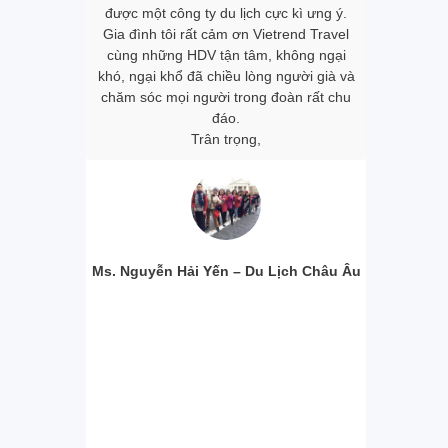
nh. Làm cho
được một công ty du lịch cực kì ưng ‎ý.
tour được
ong đoàn đều
Gia đình tôi rất cảm ơn Vietrend Travel
khách sạn
m, dù đang ở
cùng những HDV tận tâm, không ngại
mình đánh g
 ký tour tôi
khó, ngại khổ đã chiều lòng người già và
cũng như c
và nghỉ ngơi.
chăm sóc mọi người trong đoàn rất chu
Riêng 2 
n được rất
đáo.
Travel và
 về văn hóa,
Trân trọng,
đều rất dễ 
ười dân bản
đáo vớ
ến thức vô
Xi
àng Trang.
 được đồng
ững tour du
ng ty chúng
Ms. Nguyễn Hải Yến – Du Lịch Châu Âu
Ms. Ngô Ho
our Nhật Bản