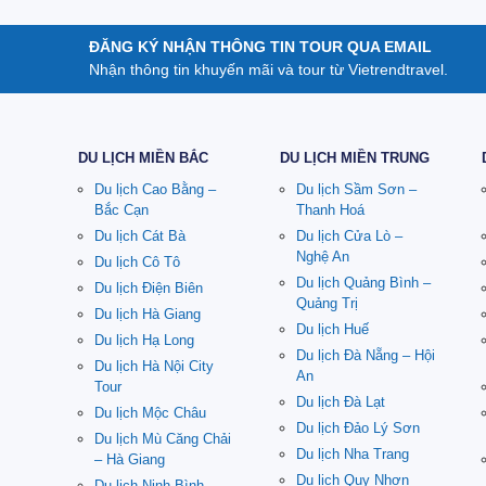
ĐĂNG KÝ NHẬN THÔNG TIN TOUR QUA EMAIL
Nhận thông tin khuyến mãi và tour từ Vietrendtravel.
DU LỊCH MIỀN BẮC
DU LỊCH MIỀN TRUNG
Du lịch Cao Bằng –
Du lịch Sầm Sơn –
Bắc Cạn
Thanh Hoá
Du lịch Cát Bà
Du lịch Cửa Lò –
Nghệ An
Du lịch Cô Tô
Du lịch Quảng Bình –
Du lịch Điện Biên
Quảng Trị
Du lịch Hà Giang
Du lịch Huế
Du lịch Hạ Long
Du lịch Đà Nẵng – Hội
Du lịch Hà Nội City
An
Tour
Du lịch Đà Lạt
Du lịch Mộc Châu
Du lịch Đảo Lý Sơn
Du lịch Mù Căng Chải
Du lịch Nha Trang
– Hà Giang
Du lịch Quy Nhơn
Du lịch Ninh Bình