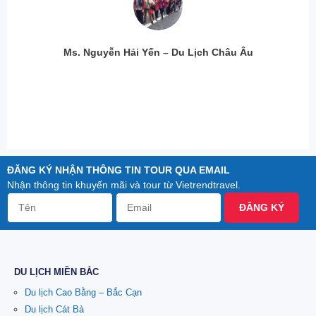
Ms. Nguyễn Hải Yến – Du Lịch Châu Âu
ĐĂNG KÝ NHẬN THÔNG TIN TOUR QUA EMAIL
Nhận thông tin khuyến mãi và tour từ Vietrendtravel.
ĐĂNG KÝ
DU LỊCH MIỀN BẮC
Du lịch Cao Bằng – Bắc Cạn
Du lịch Cát Bà