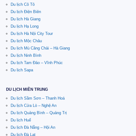
Du lịch Cô Tô
Du lịch Điện Biên
Du lịch Hà Giang
Du lịch Hạ Long
Du lịch Hà Nội City Tour
Du lịch Mộc Châu
Du lịch Mù Căng Chải – Hà Giang
Du lịch Ninh Bình
Du lịch Tam Đảo – Vĩnh Phúc
Du lịch Sapa
DU LỊCH MIỀN TRUNG
Du lịch Sầm Sơn – Thanh Hoá
Du lịch Cửa Lò – Nghệ An
Du lịch Quảng Bình – Quảng Trị
Du lịch Huế
Du lịch Đà Nẵng – Hội An
Du lịch Đà Lạt