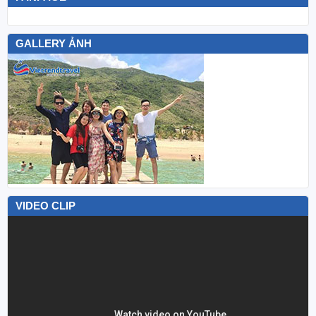
GALLERY ẢNH
VIDEO CLIP