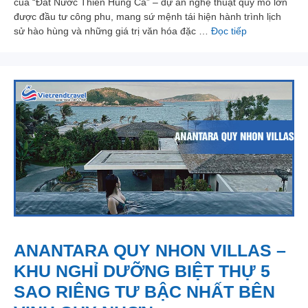
của “Đất Nước Thiên Hùng Ca” – dự án nghệ thuật quy mô lớn
được đầu tư công phu, mang sứ mệnh tái hiện hành trình lịch
sử hào hùng và những giá trị văn hóa đặc …
Đọc tiếp
ANANTARA QUY NHON VILLAS –
KHU NGHỈ DƯỠNG BIỆT THỰ 5
SAO RIÊNG TƯ BẬC NHẤT BÊN