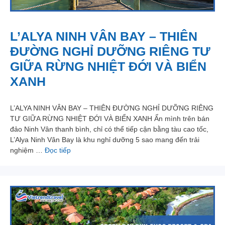
L’ALYA NINH VÂN BAY – THIÊN
ĐƯỜNG NGHỈ DƯỠNG RIÊNG TƯ
GIỮA RỪNG NHIỆT ĐỚI VÀ BIỂN
XANH
L’ALYA NINH VÂN BAY – THIÊN ĐƯỜNG NGHỈ DƯỠNG RIÊNG
TƯ GIỮA RỪNG NHIỆT ĐỚI VÀ BIỂN XANH Ẩn mình trên bán
đảo Ninh Vân thanh bình, chỉ có thể tiếp cận bằng tàu cao tốc,
L’Alya Ninh Vân Bay là khu nghỉ dưỡng 5 sao mang đến trải
nghiệm …
Đọc tiếp