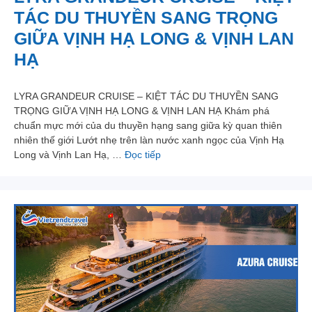
TÁC DU THUYỀN SANG TRỌNG
GIỮA VỊNH HẠ LONG & VỊNH LAN
HẠ
LYRA GRANDEUR CRUISE – KIỆT TÁC DU THUYỀN SANG
TRỌNG GIỮA VỊNH HẠ LONG & VỊNH LAN HẠ Khám phá
chuẩn mực mới của du thuyền hạng sang giữa kỳ quan thiên
nhiên thế giới Lướt nhẹ trên làn nước xanh ngọc của Vịnh Hạ
Long và Vịnh Lan Hạ, …
Đọc tiếp