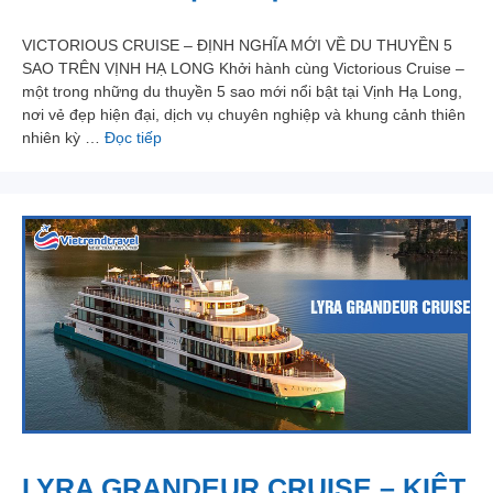
VICTORIOUS CRUISE – ĐỊNH NGHĨA MỚI VỀ DU THUYỀN 5
SAO TRÊN VỊNH HẠ LONG Khởi hành cùng Victorious Cruise –
một trong những du thuyền 5 sao mới nổi bật tại Vịnh Hạ Long,
nơi vẻ đẹp hiện đại, dịch vụ chuyên nghiệp và khung cảnh thiên
nhiên kỳ …
Đọc tiếp
LYRA GRANDEUR CRUISE – KIỆT