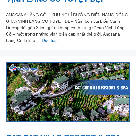
ANGSANA LĂNG CÔ – KHU NGHỈ DƯỠNG BIỂN NĂNG ĐỘNG
GIỮA VỊNH LĂNG CÔ TUYỆT ĐẸP Nằm bên bãi biển Cảnh
Dương dài gần 3 km, giữa khung cảnh hùng vĩ của Vịnh Lăng
Cô – một trong những vịnh biển đẹp nhất thế giới, Angsana
Lăng Cô là khu …
Đọc tiếp