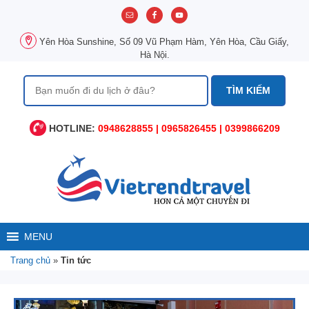
Chuyển
đến
nội
Yên Hòa Sunshine, Số 09 Vũ Phạm Hàm, Yên Hòa, Cầu Giấy,
dung
Hà Nội.
Tìm
kiếm
cho:
HOTLINE:
0948628855 | 0965826455 | 0399866209
MENU
Trang chủ
»
Tin tức