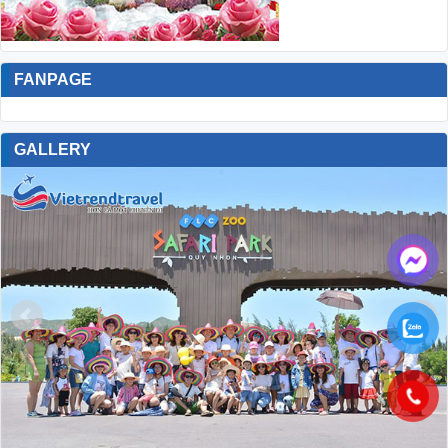
SIGNATURE CRUISE – HÀNH
TRÌNH DU THUYỀN 5 SAO ĐẲNG
CẤP TRÊN VỊNH BÁI TỬ LONG
SIGNATURE CRUISE – HÀNH TRÌNH DU THUYỀN 5 SAO
ĐẲNG CẤP TRÊN VỊNH BÁI TỬ LONG Khám phá vẻ đẹp
nguyên sơ của Vịnh Bái Tử Long cùng Signature Cruise Rời xa
sự đông đúc, náo nhiệt của các tuyến du lịch quen thuộc,
Signature Cruise đưa du khách bước …
Đọc tiếp