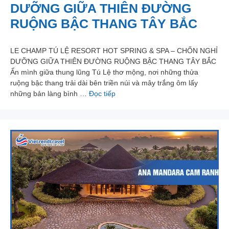
DƯỠNG GIỮA THIÊN ĐƯỜNG
RUỘNG BẬC THANG TÂY BẮC
LE CHAMP TÚ LỆ RESORT HOT SPRING & SPA – CHỐN NGHỈ
DƯỠNG GIỮA THIÊN ĐƯỜNG RUỘNG BẬC THANG TÂY BẮC
Ẩn mình giữa thung lũng Tú Lệ thơ mộng, nơi những thửa
ruộng bậc thang trải dài bên triền núi và mây trắng ôm lấy
những bản làng bình …
Đọc tiếp