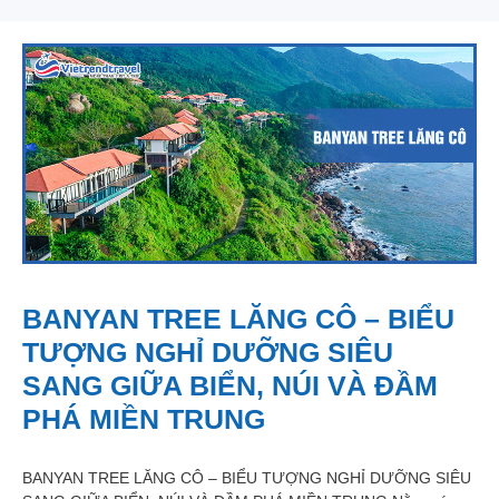
BANYAN TREE LĂNG CÔ – BIỂU
TƯỢNG NGHỈ DƯỠNG SIÊU
SANG GIỮA BIỂN, NÚI VÀ ĐẦM
PHÁ MIỀN TRUNG
BANYAN TREE LĂNG CÔ – BIỂU TƯỢNG NGHỈ DƯỠNG SIÊU