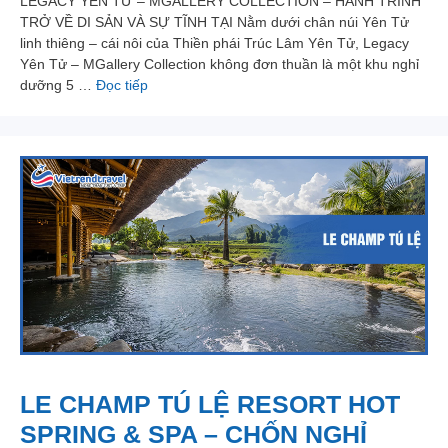
LEGACY YÊN TỬ – MGALLERY COLLECTION – HÀNH TRÌNH
TRỞ VỀ DI SẢN VÀ SỰ TĨNH TẠI Nằm dưới chân núi Yên Tử
linh thiêng – cái nôi của Thiền phái Trúc Lâm Yên Tử, Legacy
Yên Tử – MGallery Collection không đơn thuần là một khu nghỉ
dưỡng 5 …
Đọc tiếp
LE CHAMP TÚ LỆ RESORT HOT
SPRING & SPA – CHỐN NGHỈ