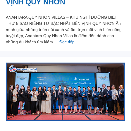
VỊNH QUY NHƠN
ANANTARA QUY NHON VILLAS – KHU NGHỈ DƯỠNG BIỆT
THỰ 5 SAO RIÊNG TƯ BẬC NHẤT BÊN VỊNH QUY NHƠN Ẩn
mình giữa những triền núi xanh và ôm trọn một vịnh biển riêng
tuyệt đẹp, Anantara Quy Nhon Villas là điểm đến dành cho
những du khách tìm kiếm …
Đọc tiếp