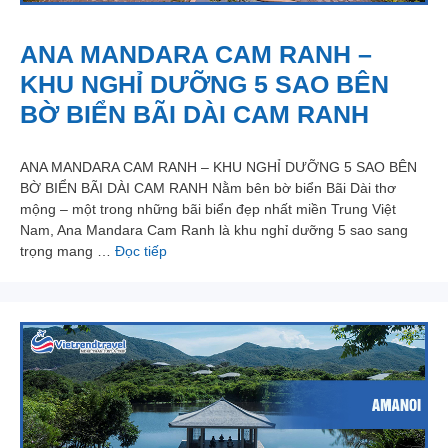
ANA MANDARA CAM RANH –
KHU NGHỈ DƯỠNG 5 SAO BÊN
BỜ BIỂN BÃI DÀI CAM RANH
ANA MANDARA CAM RANH – KHU NGHỈ DƯỠNG 5 SAO BÊN
BỜ BIỂN BÃI DÀI CAM RANH Nằm bên bờ biển Bãi Dài thơ
mộng – một trong những bãi biển đẹp nhất miền Trung Việt
Nam, Ana Mandara Cam Ranh là khu nghỉ dưỡng 5 sao sang
trọng mang …
Đọc tiếp