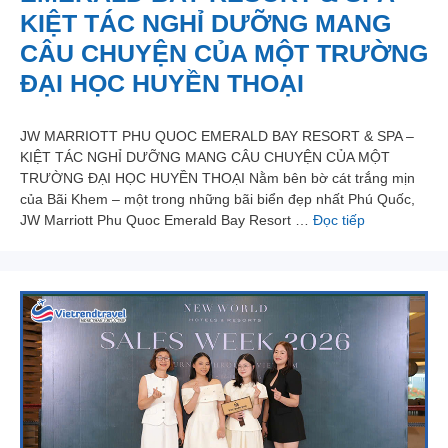
KIỆT TÁC NGHỈ DƯỠNG MANG
CÂU CHUYỆN CỦA MỘT TRƯỜNG
ĐẠI HỌC HUYỀN THOẠI
JW MARRIOTT PHU QUOC EMERALD BAY RESORT & SPA –
KIỆT TÁC NGHỈ DƯỠNG MANG CÂU CHUYỆN CỦA MỘT
TRƯỜNG ĐẠI HỌC HUYỀN THOẠI Nằm bên bờ cát trắng mịn
của Bãi Khem – một trong những bãi biển đẹp nhất Phú Quốc,
JW Marriott Phu Quoc Emerald Bay Resort …
Đọc tiếp