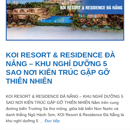
KOI RESORT & RESIDENCE ĐÀ
NẴNG – KHU NGHỈ DƯỠNG 5
SAO NƠI KIẾN TRÚC GẶP GỠ
THIÊN NHIÊN
KOI RESORT & RESIDENCE ĐÀ NẴNG – KHU NGHỈ DƯỠNG 5
SAO NƠI KIẾN TRÚC GẶP GỠ THIÊN NHIÊN Nằm trên cung
đường biển Trường Sa thơ mộng, giữa bãi biển Non Nước và
danh thắng Ngũ Hành Sơn, KOI Resort & Residence Đà Nẵng là
khu nghỉ dưỡng 5 …
Đọc tiếp