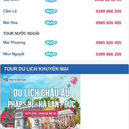
CAPELLA CRUISE – HÀNH TRÌNH
NGHỈ DƯỠNG 5 SAO ĐẲNG CẤP
TRÊN VỊNH HẠ LONG & LAN HẠ
CAPELLA CRUISE – HÀNH TRÌNH NGHỈ DƯỠNG 5 SAO ĐẲNG
CẤP TRÊN VỊNH HẠ LONG & LAN HẠ Có rất nhiều cách để
khám phá vẻ đẹp ngoạn mục của Vịnh Hạ Long, nhưng Capella
Cruise mang đến một trải nghiệm hoàn toàn khác biệt – nơi sự
sang …
Đọc tiếp