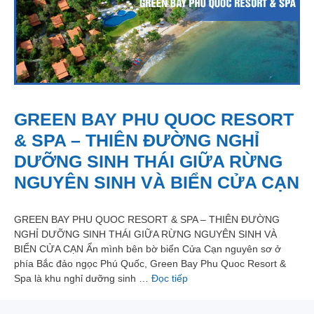
GREEN BAY PHU QUOC RESORT
& SPA – THIÊN ĐƯỜNG NGHỈ
DƯỠNG SINH THÁI GIỮA RỪNG
NGUYÊN SINH VÀ BIỂN CỬA CẠN
GREEN BAY PHU QUOC RESORT & SPA – THIÊN ĐƯỜNG
NGHỈ DƯỠNG SINH THÁI GIỮA RỪNG NGUYÊN SINH VÀ
BIỂN CỬA CẠN Ẩn mình bên bờ biển Cửa Cạn nguyên sơ ở
phía Bắc đảo ngọc Phú Quốc, Green Bay Phu Quoc Resort &
Spa là khu nghỉ dưỡng sinh …
Đọc tiếp