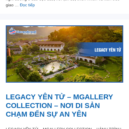
giao …
Đọc tiếp
LEGACY YÊN TỬ – MGALLERY
COLLECTION – NƠI DI SẢN
CHẠM ĐẾN SỰ AN YÊN