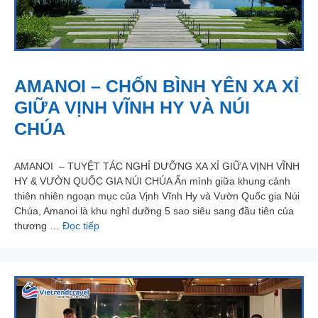
AMANOI – CHỐN BÌNH YÊN XA XỈ
GIỮA VỊNH VĨNH HY VÀ NÚI
CHÚA
AMANOI – TUYỆT TÁC NGHỈ DƯỠNG XA XỈ GIỮA VỊNH VĨNH
HY & VƯỜN QUỐC GIA NÚI CHÚA Ẩn mình giữa khung cảnh
thiên nhiên ngoạn mục của Vịnh Vĩnh Hy và Vườn Quốc gia Núi
Chúa, Amanoi là khu nghỉ dưỡng 5 sao siêu sang đầu tiên của
thương …
Đọc tiếp