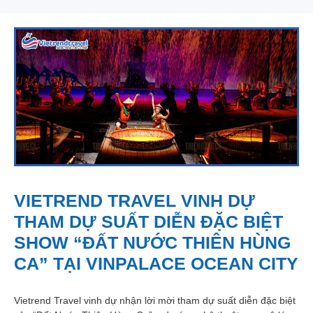
VIETREND TRAVEL VINH DỰ
THAM DỰ SUẤT DIỄN ĐẶC BIỆT
SHOW “ĐẤT NƯỚC THIÊN HÙNG
CA” TẠI VINPALACE OCEAN CITY
Vietrend Travel vinh dự nhận lời mời tham dự suất diễn đặc biệt