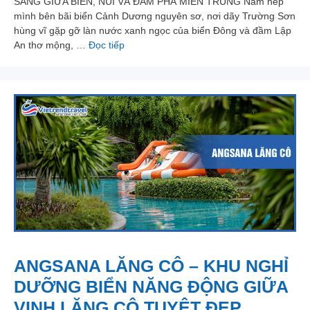
SANG GIỮA BIỂN, NÚI VÀ ĐẦM PHÁ MIỀN TRUNG Nằm nép
mình bên bãi biển Cảnh Dương nguyên sơ, nơi dãy Trường Sơn
hùng vĩ gặp gỡ làn nước xanh ngọc của biển Đông và đầm Lập
An thơ mộng, …
Đọc tiếp
ANGSANA LĂNG CÔ – KHU NGHỈ
DƯỠNG BIỂN NĂNG ĐỘNG GIỮA
VỊNH LĂNG CÔ TUYỆT ĐẸP