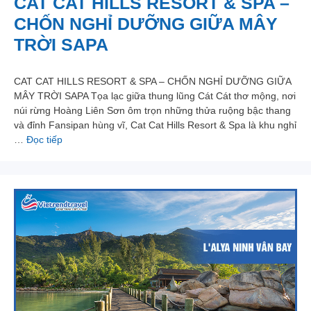
CAT CAT HILLS RESORT & SPA –
CHỐN NGHỈ DƯỠNG GIỮA MÂY
TRỜI SAPA
CAT CAT HILLS RESORT & SPA – CHỐN NGHỈ DƯỠNG GIỮA
MÂY TRỜI SAPA Tọa lạc giữa thung lũng Cát Cát thơ mộng, nơi
núi rừng Hoàng Liên Sơn ôm trọn những thửa ruộng bậc thang
và đỉnh Fansipan hùng vĩ, Cat Cat Hills Resort & Spa là khu nghỉ
…
Đọc tiếp