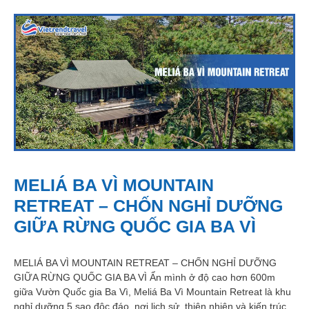
MELIÁ BA VÌ MOUNTAIN
RETREAT – CHỐN NGHỈ DƯỠNG
GIỮA RỪNG QUỐC GIA BA VÌ
MELIÁ BA VÌ MOUNTAIN RETREAT – CHỐN NGHỈ DƯỠNG
GIỮA RỪNG QUỐC GIA BA VÌ Ẩn mình ở độ cao hơn 600m
giữa Vườn Quốc gia Ba Vì, Meliá Ba Vì Mountain Retreat là khu
nghỉ dưỡng 5 sao độc đáo, nơi lịch sử, thiên nhiên và kiến trúc