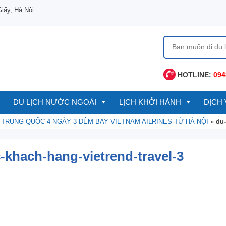
ấy, Hà Nội.
Tìm
kiếm
cho:
HOTLINE:
094
DU LỊCH NƯỚC NGOÀI
LỊCH KHỞI HÀNH
DỊCH 
 TRUNG QUỐC 4 NGÀY 3 ĐÊM BAY VIETNAM AILRINES TỪ HÀ NỘI
»
du-
-khach-hang-vietrend-travel-3