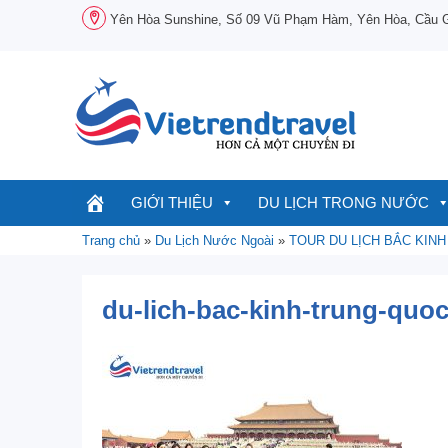
Chuyển
Yên Hòa Sunshine, Số 09 Vũ Phạm Hàm, Yên Hòa, Cầu Gi
đến
nội
dung
GIỚI THIỆU
DU LỊCH TRONG NƯỚC
Trang chủ
»
Du Lịch Nước Ngoài
»
TOUR DU LỊCH BẮC KINH
du-lich-bac-kinh-trung-quoc