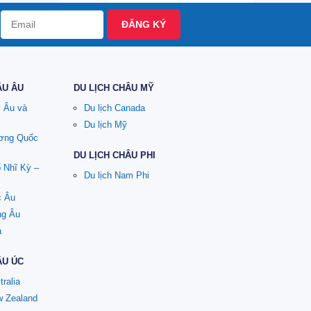
ĐĂNG KÝ
ÂU ÂU
DU LỊCH CHÂU MỸ
y Âu và
Du lịch Canada
Du lịch Mỹ
ương Quốc
DU LỊCH CHÂU PHI
ổ Nhĩ Kỳ –
Du lịch Nam Phi
c Âu
ng Âu
a
ÂU ÚC
tralia
w Zealand