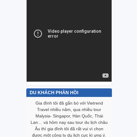
DU KHÁCH PHẢN HỒI
Vietrend
Gia đình tôi đã gắn bó với Vietrend
Biết đến
g trình tour
Travel nhiều năm, qua nhiều tour
trình “Te
tốt. Cám ơn
Malysia- Singapor, Hàn Quốc, Thái
này với t
tụy với mọi
Lan… và hôm nay sau tour du lịch châu
lòng với V
gười trong
Âu thì gia đình tôi đã rất vui vì chọn
khách đặt
nh. Làm cho
được một công ty du lịch cực kì ưng ‎ý.
tour được