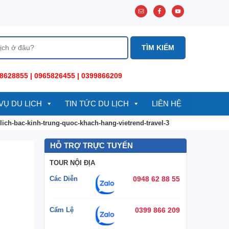
8628855 | 0965826455 | 0399866209
VỤ DU LỊCH
TIN TỨC DU LỊCH
LIÊN HỆ
lich-bac-kinh-trung-quoc-khach-hang-vietrend-travel-3
HỖ TRỢ TRỰC TUYẾN
TOUR NỘI ĐỊA
Các Diễn
0948 62 88 55
Cẩm Lệ
0399 866 209