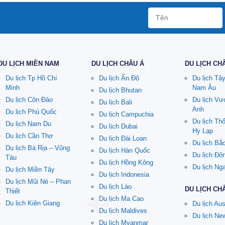
DU LỊCH MIỀN NAM
DU LỊCH CHÂU Á
DU LỊCH CH
Du lịch Tp Hồ Chí
Du lịch Ấn Độ
Du lịch Tâ
Minh
Nam Âu
Du lịch Bhutan
Du lịch Côn Đảo
Du lịch V
Du lịch Bali
Anh
Du lịch Phú Quốc
Du lịch Campuchia
Du lịch Th
Du lịch Nam Du
Du lịch Dubai
Hy Lạp
Du lịch Cần Thơ
Du lịch Đài Loan
Du lịch Bắ
Du lịch Bà Rịa – Vũng
Du lịch Hàn Quốc
Du lịch Đô
Tàu
Du lịch Hồng Kông
Du lịch Ng
Du lịch Miền Tây
Du lịch Indonesia
Du lịch Mũi Né – Phan
Du lịch Lào
DU LỊCH CH
Thiết
Du lịch Ma Cao
Du lịch Kiên Giang
Du lịch Aus
Du lịch Maldives
Du lịch Ne
Du lịch Myanmar