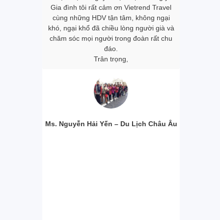
ong đoàn đều
Gia đình tôi rất cảm ơn Vietrend Travel
khách sạn
m, dù đang ở
cùng những HDV tận tâm, không ngại
mình đánh g
 ký tour tôi
khó, ngại khổ đã chiều lòng người già và
cũng như c
và nghỉ ngơi.
chăm sóc mọi người trong đoàn rất chu
Riêng 2 
n được rất
đáo.
Travel và
 về văn hóa,
Trân trọng,
đều rất dễ 
ười dân bản
đáo vớ
ến thức vô
Xi
àng Trang.
 được đồng
ững tour du
ng ty chúng
Ms. Nguyễn Hải Yến – Du Lịch Châu Âu
Ms. Ngô Ho
our Nhật Bản