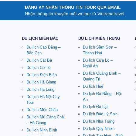
ĐĂNG KÝ NHẬN THÔNG TIN TOUR QUA EMAIL
Nhận thông tin khuyến mãi và tour từ Vietrendtravel.
DU LỊCH MIỀN BẮC
DU LỊCH MIỀN TRUNG
Du lịch Cao Bằng –
Du lịch Sầm Sơn –
Bắc Cạn
Thanh Hoá
Du lịch Cát Bà
Du lịch Cửa Lò –
Nghệ An
Du lịch Cô Tô
Du lịch Quảng Bình –
Du lịch Điện Biên
Quảng Trị
Du lịch Hà Giang
Du lịch Huế
Du lịch Hạ Long
Du lịch Đà Nẵng – Hội
Du lịch Hà Nội City
An
Tour
Du lịch Đà Lạt
Du lịch Mộc Châu
Du lịch Đảo Lý Sơn
Du lịch Mù Căng Chải
Du lịch Nha Trang
– Hà Giang
Du lịch Quy Nhơn
Du lịch Ninh Bình
Du lịch Tuy Hoà – Phú