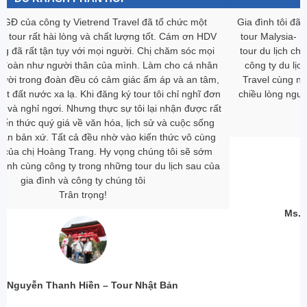
Gia đình tôi đã gắn bó với Vietrend Travel nhiều năm, qua nhiều
tour Malysia- Singapor, Hàn Quốc, Thái Lan… và hôm nay sau
tour du lịch châu Âu thì gia đình tôi đã rất vui vì chọn được một
công ty du lịch cực kì ưng ‎ý. Gia đình tôi rất cảm ơn Vietrend
Travel cùng những HDV tận tâm, không ngại khó, ngại khổ đã
chiều lòng người già và chăm sóc mọi người trong đoàn rất chu
đáo.
Trân trọng,
Ms. Nguyễn Hải Yến – Du Lịch Châu Âu