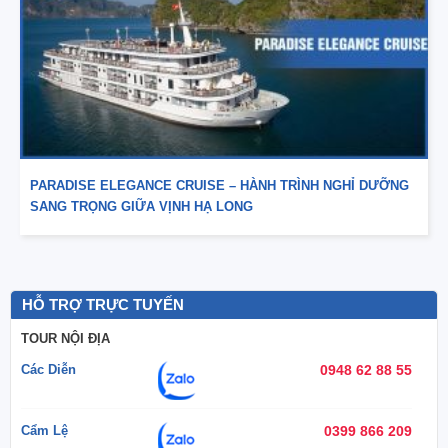
PARADISE ELEGANCE CRUISE – HÀNH TRÌNH NGHỈ DƯỠNG
SANG TRỌNG GIỮA VỊNH HẠ LONG
HỖ TRỢ TRỰC TUYẾN
TOUR NỘI ĐỊA
Các Diễn
0948 62 88 55
Cẩm Lệ
0399 866 209