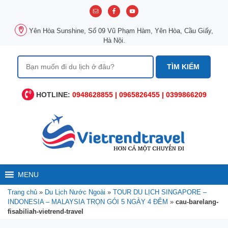
Chuyển
đến
nội
Yên Hòa Sunshine, Số 09 Vũ Phạm Hàm, Yên Hòa, Cầu Giấy,
dung
Hà Nội.
Tìm
kiếm
cho:
HOTLINE:
0948628855 | 0965826455 | 0399866209
MENU
Trang chủ
»
Du Lịch Nước Ngoài
»
TOUR DU LỊCH SINGAPORE –
INDONESIA – MALAYSIA TRỌN GÓI 5 NGÀY 4 ĐÊM
»
cau-barelang-
fisabiliah-vietrend-travel