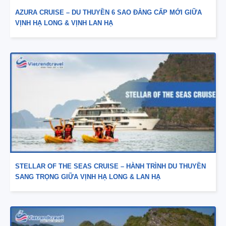
AZURA CRUISE – DU THUYỀN 6 SAO ĐẲNG CẤP MỚI GIỮA
VỊNH HẠ LONG & VỊNH LAN HẠ
STELLAR OF THE SEAS CRUISE – HÀNH TRÌNH DU THUYỀN
SANG TRỌNG GIỮA VỊNH HẠ LONG & LAN HẠ