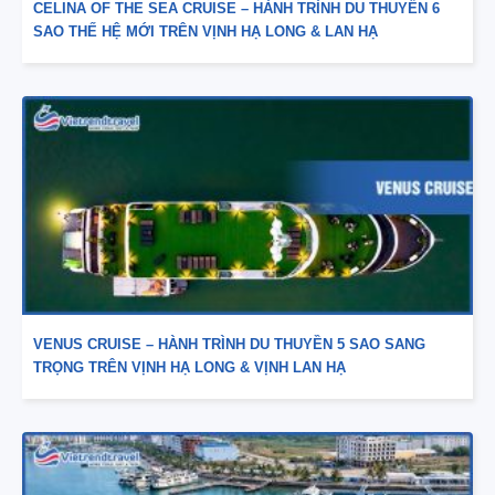
CELINA OF THE SEA CRUISE – HÀNH TRÌNH DU THUYỀN 6
SAO THẾ HỆ MỚI TRÊN VỊNH HẠ LONG & LAN HẠ
VENUS CRUISE – HÀNH TRÌNH DU THUYỀN 5 SAO SANG
TRỌNG TRÊN VỊNH HẠ LONG & VỊNH LAN HẠ