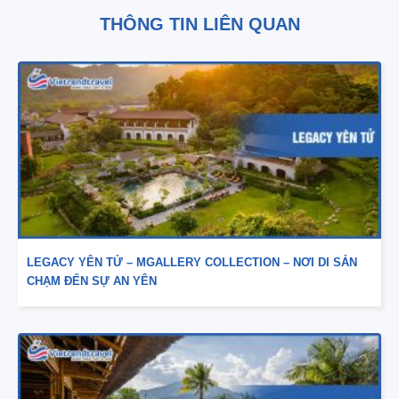
THÔNG TIN LIÊN QUAN
LEGACY YÊN TỬ – MGALLERY COLLECTION – NƠI DI SẢN
CHẠM ĐẾN SỰ AN YÊN