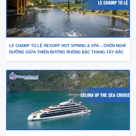
LE CHAMP TÚ LỆ RESORT HOT SPRING & SPA – CHỐN NGHỈ
DƯỠNG GIỮA THIÊN ĐƯỜNG RUỘNG BẬC THANG TÂY BẮC