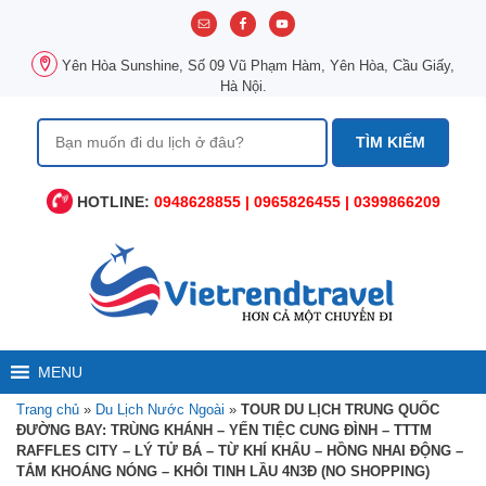
Chuyển
đến
nội
Yên Hòa Sunshine, Số 09 Vũ Phạm Hàm, Yên Hòa, Cầu Giấy,
dung
Hà Nội.
Tìm
kiếm
cho:
HOTLINE:
0948628855 | 0965826455 | 0399866209
MENU
Trang chủ
»
Du Lịch Nước Ngoài
»
TOUR DU LỊCH TRUNG QUỐC
ĐƯỜNG BAY: TRÙNG KHÁNH – YẾN TIỆC CUNG ĐÌNH – TTTM
RAFFLES CITY – LÝ TỬ BÁ – TỪ KHÍ KHẨU – HỒNG NHAI ĐỘNG –
TẮM KHOÁNG NÓNG – KHÔI TINH LẦU 4N3Đ (NO SHOPPING)