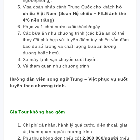
người/phòng).
Visa đoàn nhập cảnh Trung Quốc cho khách
hộ
chiếu Việt Nam
.
(Scan Hộ chiếu + FILE ảnh thẻ
4*6 nền trắng)
Phục vụ 1 chai nước suối/khách/ngày.
Các bữa ăn như chương trình (các bữa ăn có thể
thay đổi phù hợp với tuyến điểm tuy nhiên vẫn đảm
bảo đủ số lượng và chất lượng bữa ăn tương
đương hoặc hơn).
Xe máy lạnh vận chuyển suốt tuyến.
Vé tham quan như chương trình.
Hướng dẫn viên song ngữ Trung – Việt phục vụ suốt
tuyến theo chương trình.
Giá Tour không bao gồm
Chi phí cá nhân, hành lý quá cước, điện thoại, giặt
ủi, tham quan ngoài chương trình.
Phụ thu phòng đơn (nếu có)
2.000.000/người
(nếu