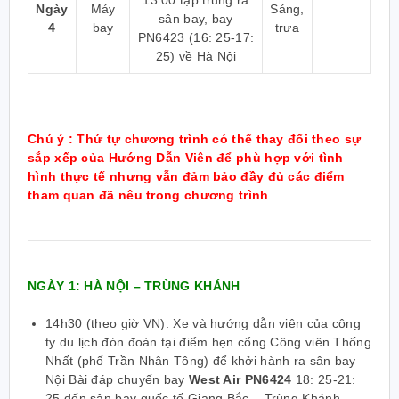
Ngày
Máy
Sáng,
sân bay, bay
4
bay
trưa
PN6423 (
16: 25-17:
25
) về Hà Nội
Chú ý : Thứ tự chương trình có thể thay đổi theo sự
sắp xếp của Hướng Dẫn Viên để phù hợp với tình
hình thực tế nhưng vẫn đảm bảo đầy đủ các điểm
tham quan đã nêu trong chương trình
NGÀY 1: HÀ NỘI – TRÙNG KHÁNH
14h30 (theo giờ VN): Xe và hướng dẫn viên của công
ty du lịch đón đoàn tại điểm hẹn cổng Công viên Thống
Nhất (phố Trần Nhân Tông) để khởi hành ra sân bay
Nội Bài đáp chuyến bay
West Air PN6424
18: 25-21:
25
đến sân bay quốc tế Giang Bắc – Trùng Khánh.