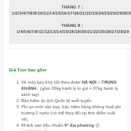
THÁNG 7：
1/2/3/4/7/8/9/10/11/14/15/16/17/18/21/22/23/24/25/28/29/30/
THÁNG 8：
1/4/5/6/7/8/11/12/13/14/15/18/19/20/21/22/25/26/27/28/29
Giá Tour bao gồm
Vé máy bay khứ hồi theo đoàn
HÀ NỘI – TRÙNG
KHÁNH.
(gồm 20kg hành lý kí gửi + 07kg hành lý
xách tay)
Bảo hiểm du lịch Quốc tế suốt tuyến.
Phí an ninh sân bay, bảo hiểm hàng không thuế phi
trường 2 nước (có thể thay đổi tại thời điểm xuất
vé).
Khách sạn tiêu chuẩn
4* địa phương
(2