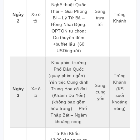
Nghệ thuật Quốc
Thái – Giải Phóng
Sáng,
Ngày
Xe ô
Trùng
Bi – Lý Tử Bá –
trưa,
2
tô
Khánh
Hồng Nhai Động.
tối
OPTON tự chọn:
Du thuyền đêm
+buffet lẩu (60
USD/người)
Khu phim trường
Phố Dân Quốc
(quay phim ngắn) –
Trùng
Yến tiệc Cung đình
Khánh
Sáng,
Ngày
Xe ô
Trung Hoa cổ đại
(KS
cung
3
tô
(Khánh Du Yến)
suối
yến
(không bao gồm
khoáng
hóa trang) – Phố
nóng)
Thập Bát – Ngâm
khoáng nóng
Từ Khí Khẩu –
13:00 tập trung ra