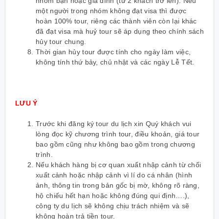
nhóm bạn hoặc gia đình (từ 2 khách trở lên): Nếu
một người trong nhóm không đạt visa thì được
hoàn 100% tour, riêng các thành viên còn lại khác
đã đạt visa mà huỷ tour sẽ áp dụng theo chính sách
hủy tour chung.
Thời gian hủy tour được tính cho ngày làm việc,
không tính thứ bảy, chủ nhật và các ngày Lễ Tết.
LƯU Ý
Trước khi đăng ký tour du lịch xin Quý khách vui
lòng đọc kỹ chương trình tour, điều khoản, giá tour
bao gồm cũng như không bao gồm trong chương
trình.
Nếu khách hàng bị cơ quan xuất nhập cảnh từ chối
xuất cảnh hoặc nhập cảnh vì lí do cá nhân (hình
ảnh, thông tin trong bản gốc bị mờ, không rõ ràng,
hộ chiếu hết hạn hoặc không đúng qui định….),
công ty du lịch sẽ không chịu trách nhiệm và sẽ
không hoàn trả tiền tour.