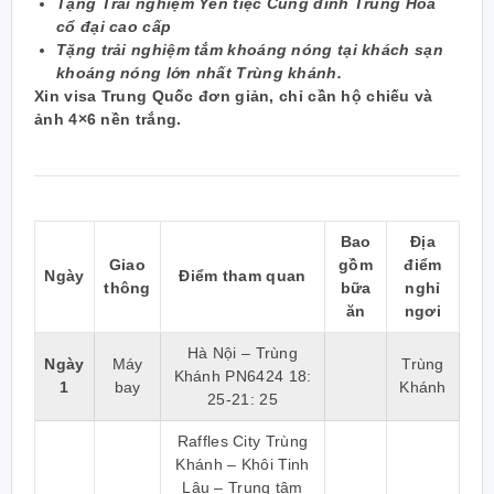
Tặng Trải nghiệm Yến tiệc Cung đình Trung Hoa
cổ đại cao cấp
Tặng trải nghiệm
tắm khoáng nóng
tại khách sạn
khoáng nóng lớn nhất Trùng khánh.
Xin visa Trung Quốc đơn giản, chỉ cần hộ chiếu và
ảnh 4×6 nền trắng.
Bao
Địa
Giao
gồm
điểm
Ngày
Điểm tham quan
thông
bữa
nghỉ
ăn
ngơi
Hà Nội – Trùng
Ngày
Máy
Trùng
Khánh PN6424
18:
1
bay
Khánh
25-21: 25
Raffles City Trùng
Khánh – Khôi Tinh
Lâu – Trung tâm