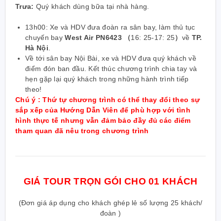
Trưa:
Quý khách dùng bữa tại nhà hàng.
13h00: Xe và HDV đưa đoàn ra sân bay, làm thủ tục
chuyến bay
West Air PN6423
（
16: 25-17: 25
）
về
TP.
Hà Nội
.
Về tới sân bay Nội Bài, xe và HDV đưa quý khách về
điểm đón ban đầu. Kết thúc chương trình chia tay và
hẹn gặp lại quý khách trong những hành trình tiếp
theo!
Chú ý : Thứ tự chương trình có thể thay đổi theo sự
sắp xếp của Hướng Dẫn
Viên để phù hợp với tình
hình thực tế nhưng vẫn đảm bảo đầy đủ các điểm
tham quan đã nêu trong chương trình
GIÁ TOUR TRỌN GÓI CHO 01 KHÁCH
(Đơn giá áp dụng cho khách ghép lẻ số lượng 25 khách/
đoàn )