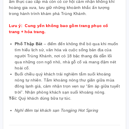
ẩm thực cao cấp mà còn có cơ hội cảm nhận không khí
hoàng gia xưa, lưu giữ những khoảnh khắc ấn tượng
trong hành trình khám phá Trùng Khánh.
Lưu ý:
Cung yến không bao gồm trang phục cổ
trang + hóa trang.
Phố Thập Bát
– điểm đến không thể bỏ qua khi muốn
tìm hiểu lịch sử, văn hóa và cuộc sống bản địa của
người Trùng Khánh, nơi có 18 bậc thang đá dẫn lối
qua những con ngõ nhỏ, nhà gỗ cổ và mang đậm nét
hoài cổ.
Buổi chiều quý khách trải nghiệm tắm suối khoáng
nóng tự nhiên. Tắm khoáng nóng thư giãn giữa mùa
đông lạnh giá, cảm nhận trọn vẹn sự “ấm áp giữa tuyết
trời”. Nhận phòng khách sạn suối khoáng nóng.
Tối:
Quý khách dùng bữa tự túc.
Nghỉ đêm tại khách sạn Tongjing Hot Spring