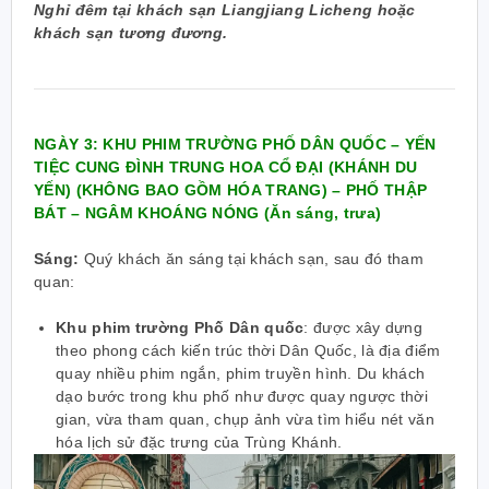
Nghỉ đêm tại khách sạn Liangjiang Licheng hoặc
khách sạn tương đương.
NGÀY 3: KHU PHIM TRƯỜNG PHỐ DÂN QUỐC – YẾN
TIỆC CUNG ĐÌNH TRUNG HOA CỔ ĐẠI (KHÁNH DU
YẾN) (KHÔNG BAO GỒM HÓA TRANG) – PHỐ THẬP
BÁT – NGÂM KHOÁNG NÓNG (Ăn sáng, trưa)
Sáng:
Quý khách ăn sáng tại khách sạn, sau đó tham
quan:
Khu phim trường Phố Dân quốc
: được xây dựng
theo phong cách kiến trúc thời Dân Quốc, là địa điểm
quay nhiều phim ngắn, phim truyền hình. Du khách
dạo bước trong khu phố như được quay ngược thời
gian, vừa tham quan, chụp ảnh vừa tìm hiểu nét văn
hóa lịch sử đặc trưng của Trùng Khánh.