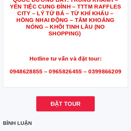
YẾN TIỆC CUNG ĐÌNH – TTTM RAFFLES
CITY – LÝ TỬ BÁ – TỪ KHÍ KHẨU –
HỒNG NHAI ĐỘNG – TẮM KHOÁNG
NÓNG – KHÔI TINH LẦU (NO
SHOPPING)
Hotline tư vấn và đặt tour:
0948628855 – 0965826455 – 0399866209
ĐẶT TOUR
BÌNH LUẬN