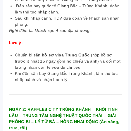
Đến sân bay quốc tế Giang Bắc – Trùng Khánh, đoàn
làm thủ tục nhập cảnh.
Sau khi nhập cảnh, HDV đưa đoàn về khách sạn nhận
phòng.
Nghỉ đêm tại khách sạn 4 sao địa phương.
Lưu ý:
Chuẩn bị sẵn
hồ sơ
visa Trung Quốc
(nộp hồ sơ
trước ít nhất 15 ngày gồm hộ chiếu và ảnh) và đổi một
lượng nhân dân tệ vừa đủ chi tiêu.
Khi đến sân bay Giang Bắc Trùng Khánh, làm thủ tục
nhập cảnh và nhận hành lý.
NGÀY 2: RAFFLES CITY TRÙNG KHÁNH – KHÔI TINH
LẦU – TRUNG TÂM NGHỆ THUẬT QUỐC THÁI – GIẢI
PHÓNG BI – LÝ TỬ BÁ – HỒNG NHAI ĐỘNG (Ăn sáng,
trưa, tối)