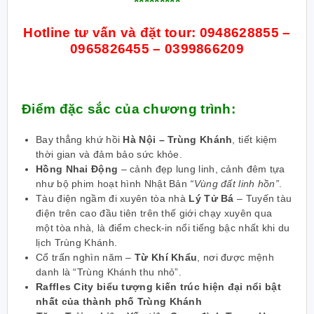
*********
Hotline tư vấn và đặt tour:
0948628855 –
0965826455 – 0399866209
Điểm đặc sắc của chương trình:
Bay thẳng khứ hồi
Hà Nội – Trùng Khánh
, tiết kiệm
thời gian và đảm bảo sức khỏe.
Hồng Nhai Động
– cảnh đẹp lung linh, cảnh đêm tựa
như bộ phim hoạt hình Nhật Bản
“Vùng đất linh hồn”
.
Tàu điện ngầm đi xuyên tòa nhà
Lý Tử Bá
– Tuyến tàu
điện trên cao đầu tiên trên thế giới chạy xuyên qua
một tòa nhà, là điểm check-in nổi tiếng bậc nhất khi du
lịch Trùng Khánh.
Cổ trấn nghìn năm –
Từ Khí Khẩu
, nơi được mệnh
danh là “Trùng Khánh thu nhỏ”.
Raffles City biểu tượng kiến trúc hiện đại nổi bật
nhất của thành phố Trùng Khánh