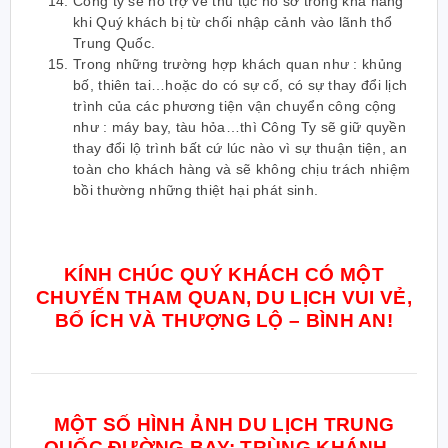
Công ty sẽ hỗ trợ về thủ tục hồ sơ trong khả năng
khi Quý khách bị từ chối nhập cảnh vào lãnh thổ
Trung Quốc.
Trong những trường hợp khách quan như : khủng
bố, thiên tai…hoặc do có sự cố, có sự thay đổi lịch
trình của các phương tiện vận chuyển công cộng
như : máy bay, tàu hỏa…thì Công Ty sẽ giữ quyền
thay đổi lộ trình bất cứ lúc nào vì sự thuận tiện, an
toàn cho khách hàng và sẽ không chịu trách nhiệm
bồi thường những thiệt hại phát sinh.
KÍNH CHÚC QUÝ KHÁCH CÓ MỘT
CHUYẾN THAM QUAN, DU LỊCH VUI VẺ,
BỔ ÍCH VÀ THƯỢNG LỘ – BÌNH AN!
MỘT SỐ HÌNH ẢNH DU LỊCH TRUNG
QUỐC ĐƯỜNG BAY: TRÙNG KHÁNH –