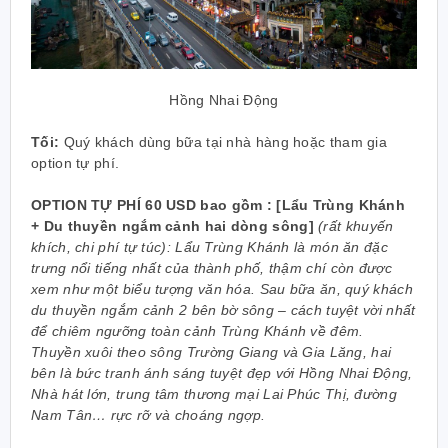
Hồng Nhai Động
Tối:
Quý khách dùng bữa tại nhà hàng hoặc tham gia
option tự phí.
OPTION TỰ PHÍ 60 USD bao gồm : [Lẩu Trùng Khánh
+ Du thuyền ngắm cảnh hai dòng sông]
(rất khuyến
khích, chi phí tự túc): Lẩu Trùng Khánh là món ăn đặc
trưng nổi tiếng nhất của thành phố, thậm chí còn được
xem như một biểu tượng văn hóa. Sau bữa ăn, quý khách
du thuyền ngắm cảnh 2 bên bờ sông – cách tuyệt vời nhất
để chiêm ngưỡng toàn cảnh Trùng Khánh về đêm.
Thuyền xuôi theo sông Trường Giang và Gia Lăng, hai
bên là bức tranh ánh sáng tuyệt đẹp với Hồng Nhai Động,
Nhà hát lớn, trung tâm thương mại Lai Phúc Thị, đường
Nam Tân… rực rỡ và choáng ngợp.