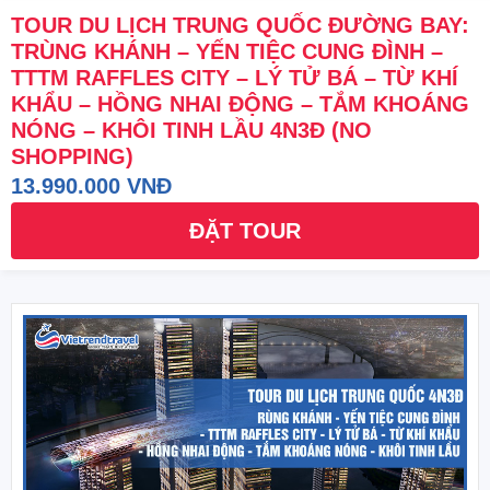
TOUR DU LỊCH TRUNG QUỐC ĐƯỜNG BAY:
TRÙNG KHÁNH – YẾN TIỆC CUNG ĐÌNH –
TTTM RAFFLES CITY – LÝ TỬ BÁ – TỪ KHÍ
KHẨU – HỒNG NHAI ĐỘNG – TẮM KHOÁNG
NÓNG – KHÔI TINH LẦU 4N3Đ (NO
SHOPPING)
13.990.000 VNĐ
ĐẶT TOUR