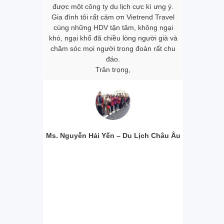
nh. Làm cho
được một công ty du lịch cực kì ưng ‎ý.
tour được
ong đoàn đều
Gia đình tôi rất cảm ơn Vietrend Travel
khách sạn
m, dù đang ở
cùng những HDV tận tâm, không ngại
mình đánh g
 ký tour tôi
khó, ngại khổ đã chiều lòng người già và
cũng như c
và nghỉ ngơi.
chăm sóc mọi người trong đoàn rất chu
Riêng 2 
n được rất
đáo.
Travel và
 về văn hóa,
Trân trọng,
đều rất dễ 
ười dân bản
đáo vớ
ến thức vô
Xi
àng Trang.
 được đồng
ững tour du
ng ty chúng
Ms. Nguyễn Hải Yến – Du Lịch Châu Âu
Ms. Ngô Ho
our Nhật Bản