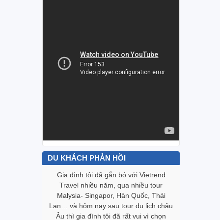
DU KHÁCH PHẢN HỒI
Vietrend
Gia đình tôi đã gắn bó với Vietrend
Biết đến
g trình tour
Travel nhiều năm, qua nhiều tour
trình “Te
tốt. Cám ơn
Malysia- Singapor, Hàn Quốc, Thái
này với t
tụy với mọi
Lan… và hôm nay sau tour du lịch châu
lòng với V
gười trong
Âu thì gia đình tôi đã rất vui vì chọn
khách đặt