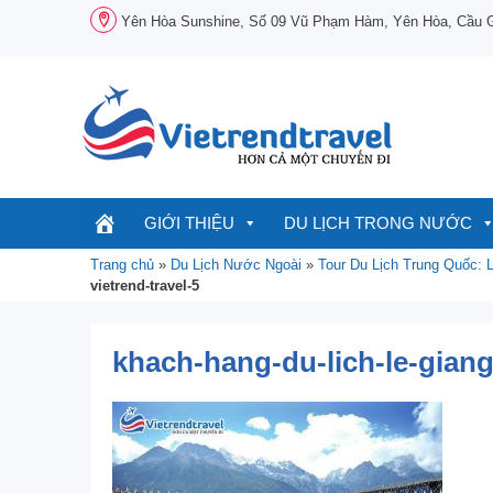
Chuyển
Yên Hòa Sunshine, Số 09 Vũ Phạm Hàm, Yên Hòa, Cầu Gi
đến
nội
dung
GIỚI THIỆU
DU LỊCH TRONG NƯỚC
Trang chủ
»
Du Lịch Nước Ngoài
»
Tour Du Lịch Trung Quốc: 
vietrend-travel-5
khach-hang-du-lich-le-giang