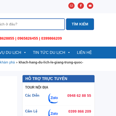
8628855 | 0965826455 | 0399866209
VỤ DU LỊCH
TIN TỨC DU LỊCH
LIÊN HỆ
h khám phá
»
khach-hang-du-lich-le-giang-trung-quoc-
HỖ TRỢ TRỰC TUYẾN
TOUR NỘI ĐỊA
Các Diễn
0948 62 88 55
Cẩm Lệ
0399 866 209