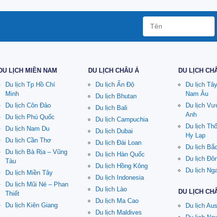
DU LỊCH MIỀN NAM
DU LỊCH CHÂU Á
DU LỊCH CH
Du lịch Tp Hồ Chí
Du lịch Ấn Độ
Du lịch Tâ
Minh
Nam Âu
Du lịch Bhutan
Du lịch Côn Đảo
Du lịch V
Du lịch Bali
Anh
Du lịch Phú Quốc
Du lịch Campuchia
Du lịch Th
Du lịch Nam Du
Du lịch Dubai
Hy Lạp
Du lịch Cần Thơ
Du lịch Đài Loan
Du lịch Bắ
Du lịch Bà Rịa – Vũng
Du lịch Hàn Quốc
Du lịch Đô
Tàu
Du lịch Hồng Kông
Du lịch Ng
Du lịch Miền Tây
Du lịch Indonesia
Du lịch Mũi Né – Phan
Du lịch Lào
DU LỊCH CH
Thiết
Du lịch Ma Cao
Du lịch Kiên Giang
Du lịch Aus
Du lịch Maldives