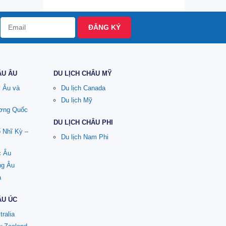
ĐĂNG KÝ
ÂU ÂU
DU LỊCH CHÂU MỸ
y Âu và
Du lịch Canada
Du lịch Mỹ
ương Quốc
DU LỊCH CHÂU PHI
ổ Nhĩ Kỳ –
Du lịch Nam Phi
c Âu
ng Âu
a
ÂU ÚC
tralia