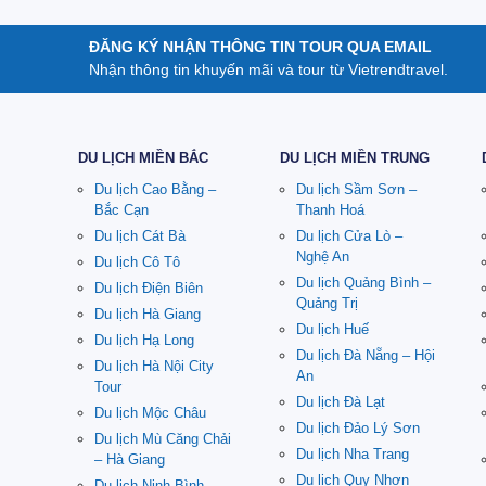
ĐĂNG KÝ NHẬN THÔNG TIN TOUR QUA EMAIL
Nhận thông tin khuyến mãi và tour từ Vietrendtravel.
DU LỊCH MIỀN BẮC
DU LỊCH MIỀN TRUNG
Du lịch Cao Bằng –
Du lịch Sầm Sơn –
Bắc Cạn
Thanh Hoá
Du lịch Cát Bà
Du lịch Cửa Lò –
Nghệ An
Du lịch Cô Tô
Du lịch Quảng Bình –
Du lịch Điện Biên
Quảng Trị
Du lịch Hà Giang
Du lịch Huế
Du lịch Hạ Long
Du lịch Đà Nẵng – Hội
Du lịch Hà Nội City
An
Tour
Du lịch Đà Lạt
Du lịch Mộc Châu
Du lịch Đảo Lý Sơn
Du lịch Mù Căng Chải
Du lịch Nha Trang
– Hà Giang
Du lịch Quy Nhơn
Du lịch Ninh Bình