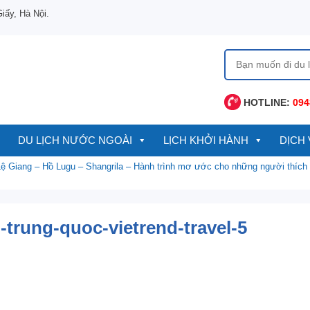
ấy, Hà Nội.
Tìm
kiếm
cho:
HOTLINE:
094
DU LỊCH NƯỚC NGOÀI
LỊCH KHỞI HÀNH
DỊCH 
Lệ Giang – Hồ Lugu – Shangrila – Hành trình mơ ước cho những người thíc
-trung-quoc-vietrend-travel-5