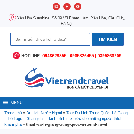
Chuyển
đến
nội
Yên Hòa Sunshine, Số 09 Vũ Phạm Hàm, Yên Hòa, Cầu Giấy,
dung
Hà Nội.
Tìm
kiếm
cho:
HOTLINE:
0948628855 | 0965826455 | 0399866209
MENU
Trang chủ
»
Du Lịch Nước Ngoài
»
Tour Du Lịch Trung Quốc: Lệ Giang
– Hồ Lugu – Shangrila – Hành trình mơ ước cho những người thích
khám phá
»
thanh-co-le-giang-trung-quoc-vietrend-travel