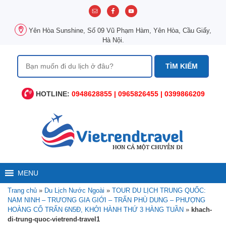
Chuyển
đến
nội
Yên Hòa Sunshine, Số 09 Vũ Phạm Hàm, Yên Hòa, Cầu Giấy,
dung
Hà Nội.
Tìm
kiếm
cho:
HOTLINE:
0948628855 | 0965826455 | 0399866209
MENU
Trang chủ
»
Du Lịch Nước Ngoài
»
TOUR DU LỊCH TRUNG QUỐC:
NAM NINH – TRƯƠNG GIA GIỚI – TRẤN PHÙ DUNG – PHƯỢNG
HOÀNG CỔ TRẤN 6N5Đ, KHỞI HÀNH THỨ 3 HÀNG TUẦN
»
khach-
di-trung-quoc-vietrend-travel1