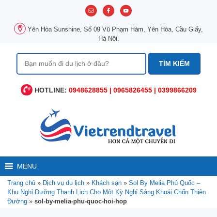
Chuyển
đến
nội
Yên Hòa Sunshine, Số 09 Vũ Phạm Hàm, Yên Hòa, Cầu Giấy,
dung
Hà Nội.
Tìm
kiếm
cho:
HOTLINE:
0948628855 | 0965826455 | 0399866209
MENU
Trang chủ
»
Dịch vụ du lịch
»
Khách sạn
»
Sol By Melia Phú Quốc –
Khu Nghỉ Dưỡng Thanh Lịch Cho Một Kỳ Nghỉ Sảng Khoái Chốn Thiên
Đường
»
sol-by-melia-phu-quoc-hoi-hop