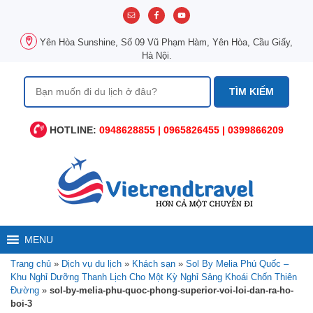
Chuyển
đến
nội
Yên Hòa Sunshine, Số 09 Vũ Phạm Hàm, Yên Hòa, Cầu Giấy,
dung
Hà Nội.
Tìm
kiếm
cho:
HOTLINE:
0948628855 | 0965826455 | 0399866209
MENU
Trang chủ
»
Dịch vụ du lịch
»
Khách sạn
»
Sol By Melia Phú Quốc –
Khu Nghỉ Dưỡng Thanh Lịch Cho Một Kỳ Nghỉ Sảng Khoái Chốn Thiên
Đường
»
sol-by-melia-phu-quoc-phong-superior-voi-loi-dan-ra-ho-
boi-3