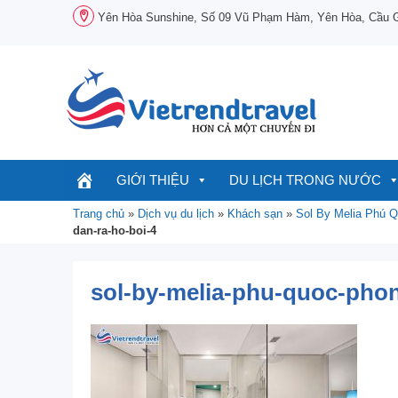
Chuyển
Yên Hòa Sunshine, Số 09 Vũ Phạm Hàm, Yên Hòa, Cầu Gi
đến
nội
dung
GIỚI THIỆU
DU LỊCH TRONG NƯỚC
Trang chủ
»
Dịch vụ du lịch
»
Khách sạn
»
Sol By Melia Phú 
dan-ra-ho-boi-4
sol-by-melia-phu-quoc-phong