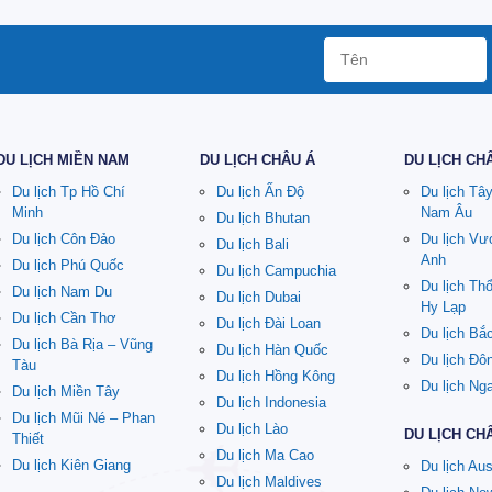
DU LỊCH MIỀN NAM
DU LỊCH CHÂU Á
DU LỊCH CH
Du lịch Tp Hồ Chí
Du lịch Ấn Độ
Du lịch Tâ
Minh
Nam Âu
Du lịch Bhutan
Du lịch Côn Đảo
Du lịch V
Du lịch Bali
Anh
Du lịch Phú Quốc
Du lịch Campuchia
Du lịch Th
Du lịch Nam Du
Du lịch Dubai
Hy Lạp
Du lịch Cần Thơ
Du lịch Đài Loan
Du lịch Bắ
Du lịch Bà Rịa – Vũng
Du lịch Hàn Quốc
Du lịch Đô
Tàu
Du lịch Hồng Kông
Du lịch Ng
Du lịch Miền Tây
Du lịch Indonesia
Du lịch Mũi Né – Phan
Du lịch Lào
DU LỊCH CH
Thiết
Du lịch Ma Cao
Du lịch Kiên Giang
Du lịch Aus
Du lịch Maldives