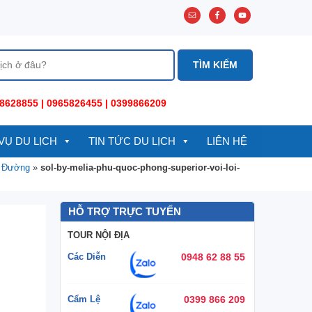
8628855 | 0965826455 | 0399866209
VỤ DU LỊCH
TIN TỨC DU LỊCH
LIÊN HỆ
n Đường
»
sol-by-melia-phu-quoc-phong-superior-voi-loi-
HỖ TRỢ TRỰC TUYẾN
TOUR NỘI ĐỊA
Các Diễn
0948 62 88 55
Cẩm Lệ
0399 866 209