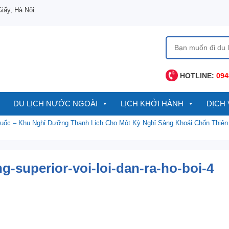
ấy, Hà Nội.
Tìm
kiếm
cho:
HOTLINE:
094
DU LỊCH NƯỚC NGOÀI
LỊCH KHỞI HÀNH
DỊCH 
Quốc – Khu Nghỉ Dưỡng Thanh Lịch Cho Một Kỳ Nghỉ Sảng Khoái Chốn Thiê
-superior-voi-loi-dan-ra-ho-boi-4