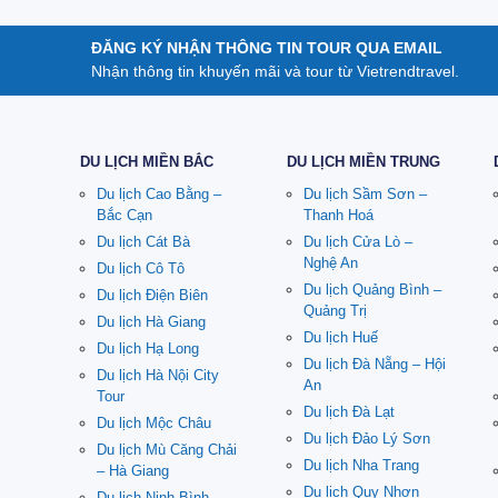
ĐĂNG KÝ NHẬN THÔNG TIN TOUR QUA EMAIL
Nhận thông tin khuyến mãi và tour từ Vietrendtravel.
DU LỊCH MIỀN BẮC
DU LỊCH MIỀN TRUNG
Du lịch Cao Bằng –
Du lịch Sầm Sơn –
Bắc Cạn
Thanh Hoá
Du lịch Cát Bà
Du lịch Cửa Lò –
Nghệ An
Du lịch Cô Tô
Du lịch Quảng Bình –
Du lịch Điện Biên
Quảng Trị
Du lịch Hà Giang
Du lịch Huế
Du lịch Hạ Long
Du lịch Đà Nẵng – Hội
Du lịch Hà Nội City
An
Tour
Du lịch Đà Lạt
Du lịch Mộc Châu
Du lịch Đảo Lý Sơn
Du lịch Mù Căng Chải
Du lịch Nha Trang
– Hà Giang
Du lịch Quy Nhơn
Du lịch Ninh Bình