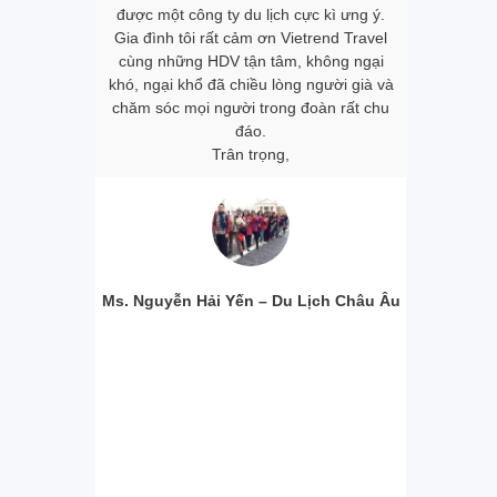
nh. Làm cho
được một công ty du lịch cực kì ưng ‎ý.
tour được
ong đoàn đều
Gia đình tôi rất cảm ơn Vietrend Travel
khách sạn
m, dù đang ở
cùng những HDV tận tâm, không ngại
mình đánh g
 ký tour tôi
khó, ngại khổ đã chiều lòng người già và
cũng như c
và nghỉ ngơi.
chăm sóc mọi người trong đoàn rất chu
Riêng 2 
n được rất
đáo.
Travel và
 về văn hóa,
Trân trọng,
đều rất dễ 
ười dân bản
đáo vớ
ến thức vô
Xi
àng Trang.
 được đồng
ững tour du
ng ty chúng
Ms. Nguyễn Hải Yến – Du Lịch Châu Âu
Ms. Ngô Ho
our Nhật Bản