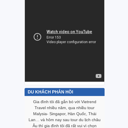
DU KHÁCH PHẢN HỒI
Vietrend
Gia đình tôi đã gắn bó với Vietrend
Biết đến
g trình tour
Travel nhiều năm, qua nhiều tour
trình “Te
tốt. Cám ơn
Malysia- Singapor, Hàn Quốc, Thái
này với t
tụy với mọi
Lan… và hôm nay sau tour du lịch châu
lòng với V
gười trong
Âu thì gia đình tôi đã rất vui vì chọn
khách đặt