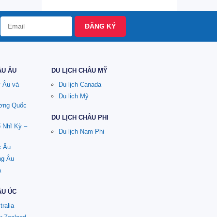
ĐĂNG KÝ
ÂU ÂU
DU LỊCH CHÂU MỸ
y Âu và
Du lịch Canada
Du lịch Mỹ
ương Quốc
DU LỊCH CHÂU PHI
ổ Nhĩ Kỳ –
Du lịch Nam Phi
c Âu
ng Âu
a
ÂU ÚC
tralia