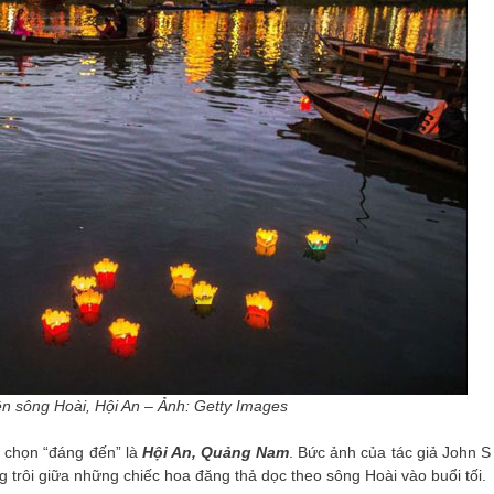
 nhân tôi và mọi người trong đoàn đều
Gia đình tôi rất cảm ơn Viet
 cảm giác ấm áp và an tâm, dù đang ở
cùng những HDV tận tâm, 
ột đất nước xa lạ. Khi đăng ký tour tôi
khó, ngại khổ đã chiều lòng 
ỉ nghĩ đơn giản là du lịch và nghỉ ngơi.
chăm sóc mọi người trong đ
Nhưng thực sự tôi lại nhận được rất
đáo.
hiều thứ kiến thức quý giá về văn hóa,
Trân trọng,
ịch sử và cuộc sống của người dân bản
xứ. Tất cả đều nhờ vào kiến thức vô
ùng phong phú của chị Hoàng Trang.
Hy vọng chúng tôi sẽ sớm được đồng
ành cùng công ty trong những tour du
ịch sau của gia đình và công ty chúng
Ms. Nguyễn Hải Yến – Du L
tôi
Trân trọng!
n sông Hoài, Hội An – Ảnh: Getty Images
 chọn “đáng đến” là
Hội An, Quảng Nam
. Bức ảnh của tác giả John S
 Nguyễn Thanh Hiền – Tour Nhật Bản
g trôi giữa những chiếc hoa đăng thả dọc theo sông Hoài vào buổi tối.