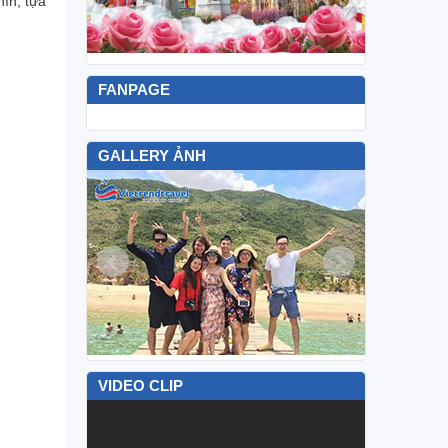
ín, tựa
FANPAGE
GALLERY ẢNH
VIDEO CLIP