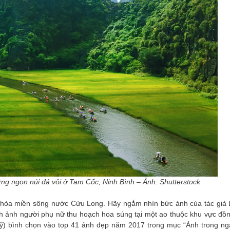
 ngọn núi đá vôi ở Tam Cốc, Ninh Bình – Ảnh: Shutterstock
 hòa miền sông nước Cửu Long. Hãy ngắm nhìn bức ảnh của tác giả 
 ảnh người phụ nữ thu hoạch hoa súng tại một ao thuộc khu vực đồ
ỹ) bình chọn vào top 41 ảnh đẹp năm 2017 trong mục “Ảnh trong ng