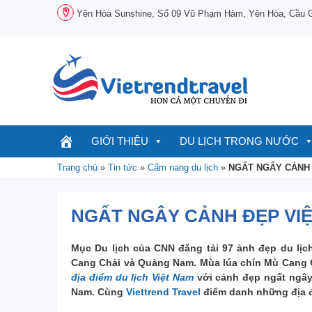
Chuyển
Yên Hòa Sunshine, Số 09 Vũ Phạm Hàm, Yên Hòa, Cầu Gi
đến
nội
dung
GIỚI THIỆU
DU LỊCH TRONG NƯỚC
Trang chủ
»
Tin tức
»
Cẩm nang du lịch
»
NGẤT NGÂY CẢNH 
NGẤT NGÂY CẢNH ĐẸP VIỆ
Mục Du lịch của CNN đăng tải 97 ảnh đẹp du lịch
Cang Chải và Quảng Nam. Mùa lúa chín Mù Cang 
địa điểm du lịch Việt Nam
với cảnh đẹp ngất ngây 
Nam. Cùng
Viettrend Travel
điểm danh những địa đ