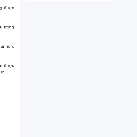
n
được
u trong
úi non,
òn được
Lư.