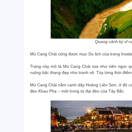
Quang cảnh kỳ vĩ r
Mù Cang Chải cũng được mục Du lịch của trang Insider
Trang này mô tả Mù Cang Chải tựa như viên ngọc quý 
ruộng bậc thang
đẹp như tranh vẽ. Tùy từng thời điểm
Mù Cang Chải nằm cạnh dãy Hoàng Liên Sơn, ở độ ca
đèo Khau Phạ – một trong tứ đại đèo của Tây Bắc.
Một cơ duyên nào đó với Vietrend Travel
T
trước khi tôi đi công tác giao cho nhân
r
viên đặt vé máy bay, đặt phòng khách
H
sạn dịch vụ của Vietrend Travel. Chất
lượng dịch vụ rất tốt, tôi thường xuyển
đo
phải tổ chức sự kiện và đi lại cần một