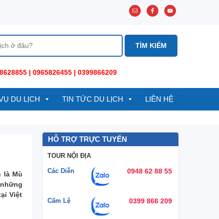
8628855 | 0965826455 | 0399866209
VỤ DU LỊCH
TIN TỨC DU LỊCH
LIÊN HỆ
HỖ TRỢ TRỰC TUYẾN
TOUR NỘI ĐỊA
Các Diễn
0948 62 88 55
h là Mù
ố những
ại Việt
Cẩm Lệ
0399 866 209