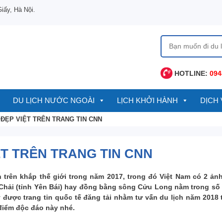
ấy, Hà Nội.
Tìm
kiếm
cho:
HOTLINE:
094
DU LỊCH NƯỚC NGOÀI
LỊCH KHỞI HÀNH
DỊCH 
ĐẸP VIỆT TRÊN TRANG TIN CNN
T TRÊN TRANG TIN CNN
 trên khắp thế giới trong năm 2017, trong đó Việt Nam có 2 ản
Chải (tỉnh Yên Bái) hay đồng bằng sông Cửu Long nằm trong s
được trang tin quốc tế đăng tải nhằm tư vấn du lịch năm 2018 t
iểm độc đáo này nhé.