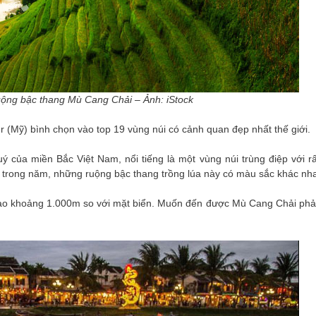
uộng bậc thang Mù Cang Chải – Ảnh: iStock
 (Mỹ) bình chọn vào top 19 vùng núi có cảnh quan đẹp nhất thế giới.
của miền Bắc Việt Nam, nổi tiếng là một vùng núi trùng điệp với rấ
 trong năm, những ruộng bậc thang trồng lúa này có màu sắc khác nh
o khoảng 1.000m so với mặt biển. Muốn đến được Mù Cang Chải phải
Cám ơn BGĐ của công ty Vietrend
Gia đình tôi đã gắn bó với
ravel đã tổ chức một chương trình tour
Travel nhiều năm, qua nh
ất hài lòng và chất lượng tốt. Cám ơn
Malysia- Singapor, Hàn Q
DV Hoàng Trang đã rất tận tụy với mọi
Lan… và hôm nay sau tour d
người. Chị chăm sóc mọi người trong
Âu thì gia đình tôi đã rất v
àn như người thân của mình. Làm cho
được một công ty du lịch cực