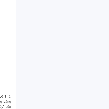
Lê Thái
ng bằng
ày” của