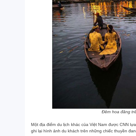
cá
đơn vị để hợp tác về dịch vụ du lịch. Là
có
người trực tiếp sử dụng dịch vụ của
m
Vietrend tôi đã chọn họ làm đối tác. Tính
ch
đến nay Nam Dược và Vietrend đã hợp
tác được 3 năm về việc cung cấp tour
n
du lịch, chương trình sự kiện,… Cả hai
l
đang trên đà phát triển và tôi tin cả hai
doanh nghiệp sẽ còn phát triển nhiều
c
hơn thế nữa. Chúc Vietrend ngày càng
lớn mạnh, luôn là đối tác tin cậy của
h
Nam Dược và nhiều đối tác khác.
l
Mr. Châu – Tổng Giám đốc Nam Dược
Đêm hoa đăng trê
Một địa điểm du lịch khác của Việt Nam được CNN lựa
Ms.
ghi lại hình ảnh du khách trên những chiếc thuyền đan