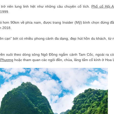
trở nên lung linh hệt như những câu chuyện cổ tích.
Phố cổ Hội A
 1999.
ội hơn 90km về phía nam, được trang Insider (Mỹ) bình chọn đứng đầ
m 2018.
rên cạn” bởi có nhiều phong cảnh đa dạng, đẹp hút hồn du khách, từ n
huyền xuôi theo dòng sông Ngô Đồng ngắm cảnh Tam Cốc, ngoài ra c
c Phương
hoặc tham quan các ngôi đền, chùa, lăng tẩm cổ kính ở Hoa 