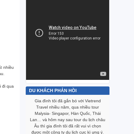
t nhiều
au.
 đi qua
DU KHÁCH PHẢN HỒI
 Vietrend
Biết đến Vietrend Travel qua chương
Hành trình
iều tour
trình “Team Building” của Công ty. Lần
tôi thật
uốc, Thái
này với tour đi Thái Lan, mình khá hài
việc đến 
u lịch châu
lòng với Vietrend Travel từ lúc đón tiếp
đẹp và vi
ui vì chọn
khách đặt tour, nhận vé, chương trình
rất chuyê
 kì ưng ‎ý.
tour được đi đúng và đủ chương trình,
nhau đã g