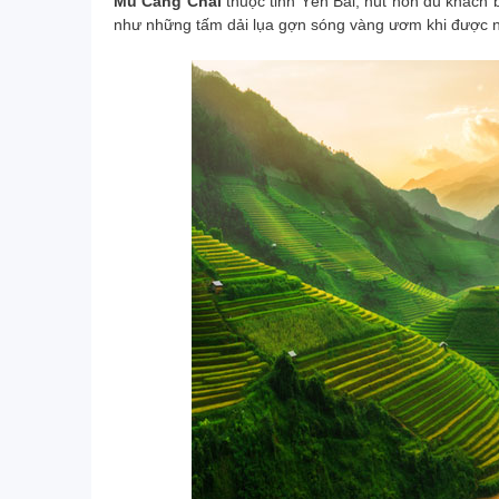
Mù Cang Chải
thuộc tỉnh Yên Bái, hút hồn du khách
như những tấm dải lụa gợn sóng vàng ươm khi được nh