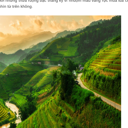
 bởi những thửa ruộng bậc thang kỳ vĩ nhuộm màu vàng rực mùa lúa ch
ìn từ trên không.