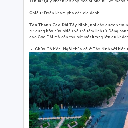
11h00:
Quý khách lên cáp treo xuống núi về thành 
Chiều:
Đoàn khám phá các địa danh:
Tòa Thánh Cao Đài Tây Ninh
, nơi đây được xem n
sự dung hòa của nhiều yếu tố tâm linh
từ Đông sang
đạo Cao Đài mà còn thu hút một lượng lớn du khách
Chùa Gò Kén: Ngôi chùa cổ ở Tây Ninh với kiến t