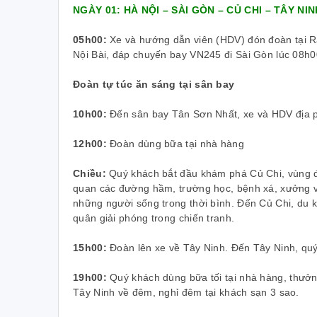
Một cơ duyên nào đó với Vietrend Travel
NGÀY 01: HÀ NỘI – SÀI GÒN – CỦ CHI – TÂY NIN
T
trước khi tôi đi công tác giao cho nhân
r
viên đặt vé máy bay, đặt phòng khách
05h00:
Xe và hướng dẫn viên (HDV) đón đoàn tại R
H
sạn dịch vụ của Vietrend Travel. Chất
Nội Bài, đáp chuyến bay VN245 đi Sài Gòn lúc 08h0
lượng dịch vụ rất tốt, tôi thường xuyển
đo
phải tổ chức sự kiện và đi lại cần một
Đoàn tự túc ăn sáng tại sân bay
cá
đơn vị để hợp tác về dịch vụ du lịch. Là
có
người trực tiếp sử dụng dịch vụ của
10h00:
Đến sân bay Tân Sơn Nhất, xe và HDV địa 
m
Vietrend tôi đã chọn họ làm đối tác. Tính
ch
đến nay Nam Dược và Vietrend đã hợp
12h00:
Đoàn dùng bữa tại nhà hàng
tác được 3 năm về việc cung cấp tour
n
du lịch, chương trình sự kiện,… Cả hai
Chiều:
Quý khách bắt đầu khám phá Củ Chi, vùng đ
l
đang trên đà phát triển và tôi tin cả hai
quan các đường hầm, trường học, bệnh xá, xưởng vũ
doanh nghiệp sẽ còn phát triển nhiều
những người sống trong thời bình. Đến Củ Chi, du 
c
hơn thế nữa. Chúc Vietrend ngày càng
quân giải phóng trong chiến tranh.
lớn mạnh, luôn là đối tác tin cậy của
h
Nam Dược và nhiều đối tác khác.
15h00:
Đoàn lên xe về Tây Ninh. Đến Tây Ninh, qu
l
19h00:
Quý khách dùng bữa tối tại nhà hàng, thưở
Tây Ninh về đêm, nghỉ đêm tại khách sạn 3 sao.