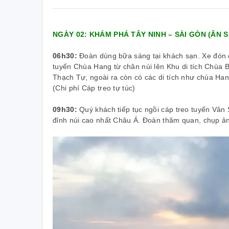
Mr. Châu – Tổng Giám đốc Nam Dược
NGÀY 02: KHÁM PHÁ TÂY NINH – SÀI GÒN (ĂN SÁ
Ms.
06h30:
Đoàn dùng bữa sáng tại khách sạn. Xe đón 
tuyến Chùa Hang từ chân núi lên Khu di tích Chùa 
Thạch Tự, ngoài ra còn có các di tích như chùa H
(Chi phí Cáp treo tự túc)
09h30:
Quý khách tiếp tục ngồi cáp treo tuyến Vâ
đỉnh núi cao nhất Châu Á. Đoàn thăm quan, chụp ả