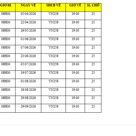
Cám ơn BGĐ của công ty Vietrend
Gia đình tôi đã gắn bó với