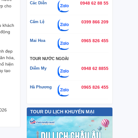
Các Diễn
0948 62 88 55
ợp cho
Cẩm Lệ
0399 866 209
du khách
 động
Mai Hoa
0965 826 455
nh đẹp
văn hóa,
TOUR NƯỚC NGOÀI
hố hiện
Diễm My
0948 62 8855
ây tạo
Hà Phương
0965 826 455
2026
TOUR DU LỊCH KHUYẾN MẠI