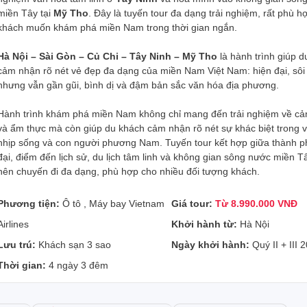
miền Tây tại
Mỹ Tho
. Đây là tuyến tour đa dạng trải nghiệm, rất phù h
khách muốn khám phá miền Nam trong thời gian ngắn.
Hà Nội – Sài Gòn – Củ Chi – Tây Ninh – Mỹ Tho
là hành trình giúp 
cảm nhận rõ nét vẻ đẹp đa dạng của miền Nam Việt Nam: hiện đại, sôi
nhưng vẫn gần gũi, bình dị và đậm bản sắc văn hóa địa phương.
Hành trình khám phá miền Nam không chỉ mang đến trải nghiệm về cả
và ẩm thực mà còn giúp du khách cảm nhận rõ nét sự khác biệt trong 
nhịp sống và con người phương Nam. Tuyến tour kết hợp giữa thành p
đại, điểm đến lịch sử, du lịch tâm linh và không gian sông nước miền T
nên chuyến đi đa dạng, phù hợp cho nhiều đối tượng khách.
Phương tiện:
Ô tô , Máy bay Vietnam
Giá tour:
Từ 8.990.000 VNĐ
Airlines
Khởi hành từ:
Hà Nội
Lưu trú:
Khách sạn 3 sao
Ngày khởi hành:
Quý II + III 
Thời gian:
4 ngày 3 đêm