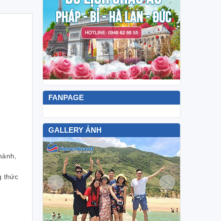
FANPAGE
GALLERY ẢNH
hành,
g thức