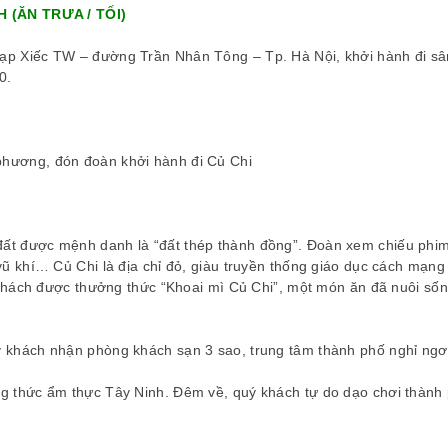
H (ĂN TRƯA / TỐI)
ravel đã tổ chức một chương trình tour
Travel nhiều năm, qua nh
ất hài lòng và chất lượng tốt. Cám ơn
Malysia- Singapor, Hàn Q
ạp Xiếc TW – đường Trần Nhân Tông – Tp. Hà Nội, khởi hành đi sâ
DV Hoàng Trang đã rất tận tụy với mọi
Lan… và hôm nay sau tour d
0.
người. Chị chăm sóc mọi người trong
Âu thì gia đình tôi đã rất v
àn như người thân của mình. Làm cho
được một công ty du lịch cực
 nhân tôi và mọi người trong đoàn đều
Gia đình tôi rất cảm ơn Viet
 cảm giác ấm áp và an tâm, dù đang ở
cùng những HDV tận tâm, 
phương, đón đoàn khởi hành đi Củ Chi
ột đất nước xa lạ. Khi đăng ký tour tôi
khó, ngại khổ đã chiều lòng 
ỉ nghĩ đơn giản là du lịch và nghỉ ngơi.
chăm sóc mọi người trong đ
Nhưng thực sự tôi lại nhận được rất
đáo.
hiều thứ kiến thức quý giá về văn hóa,
Trân trọng,
ất được mệnh danh là “đất thép thành đồng”. Đoàn xem chiếu phi
ịch sử và cuộc sống của người dân bản
 khí… Củ Chi là địa chỉ đỏ, giàu truyền thống giáo dục cách mạng
xứ. Tất cả đều nhờ vào kiến thức vô
khách được thưởng thức “Khoai mì Củ Chi”, một món ăn đã nuôi số
ùng phong phú của chị Hoàng Trang.
Hy vọng chúng tôi sẽ sớm được đồng
ành cùng công ty trong những tour du
ý khách nhận phòng khách sạn 3 sao, trung tâm thành phố nghỉ ngơ
ịch sau của gia đình và công ty chúng
Ms. Nguyễn Hải Yến – Du L
tôi
ng thức ẩm thực Tây Ninh. Đêm về, quý khách tự do dạo chơi thành
Trân trọng!