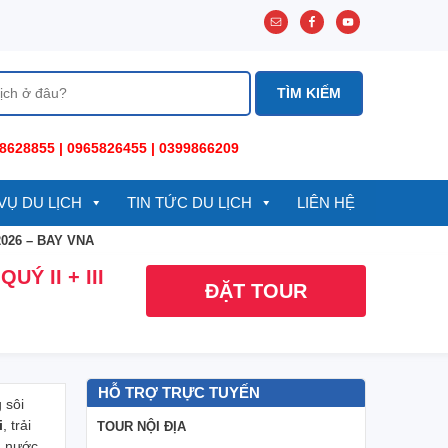
8628855 | 0965826455 | 0399866209
VỤ DU LỊCH
TIN TỨC DU LỊCH
LIÊN HỆ
2026 – BAY VNA
Ý II + III
ĐẶT TOUR
HỖ TRỢ TRỰC TUYẾN
 sôi
i
, trải
TOUR NỘI ĐỊA
g nước