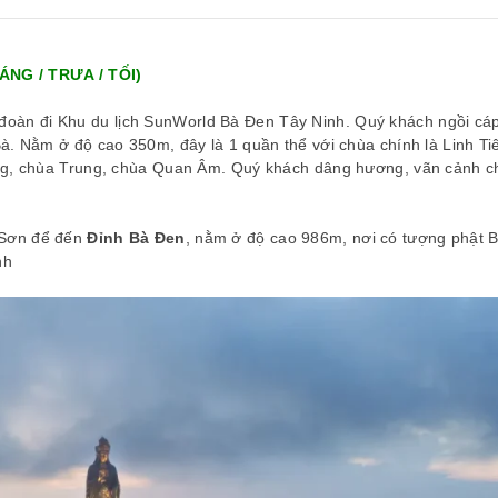
NG / TRƯA / TỐI)
 Nguyễn Thanh Hiền – Tour Nhật Bản
đoàn đi Khu du lịch SunWorld Bà Đen Tây Ninh. Quý khách ngồi cáp
Bà. Nằm ở độ cao 350m, đây là 1 quần thể với chùa chính là Linh T
ang, chùa Trung, chùa Quan Âm. Quý khách dâng hương, vãn cảnh c
n Sơn để đến
Đỉnh Bà Đen
, nằm ở độ cao 986m, nơi có tượng phật B
nh