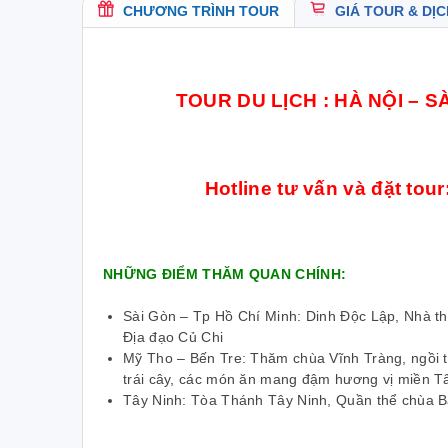
CHƯƠNG TRÌNH TOUR
GIÁ TOUR & DỊC
TOUR DU LỊCH : HÀ NỘI – S
Hotline tư vấn và đặt tour
NHỮNG ĐIỂM THĂM QUAN CHÍNH:
Sài Gòn – Tp Hồ Chí Minh: Dinh Độc Lập, Nhà t
Địa đạo Củ Chi
Mỹ Tho – Bến Tre: Thăm chùa Vĩnh Tràng, ngồi t
trái cây, các món ăn mang đậm hương vị miền T
Tây Ninh: Tòa Thánh Tây Ninh, Quần thể chùa 