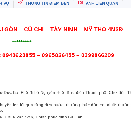
H VỤ
THÔNG TIN ĐIỂM ĐẾN
ẢNH LIÊN QUAN
ÀI GÒN – CỦ CHI – TÂY NINH – MỸ THO 4N3Đ
*********
:
0948628855 – 0965826455 – 0399866209
hờ Đức Bà, Phố đi bộ Nguyễn Huệ, Bưu điện Thành phố, Chợ Bến T
huyền len lỏi qua rừng dừa nước, thưởng thức đờn ca tài tử, thưởn
ây
Bà, Chùa Vân Sơn, Chinh phục đỉnh Bà Đen