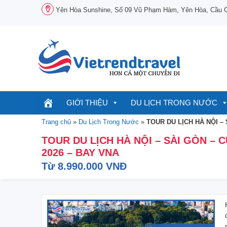
Chuyển
Yên Hòa Sunshine, Số 09 Vũ Phạm Hàm, Yên Hòa, Cầu Gi
đến
nội
dung
GIỚI THIỆU
DU LỊCH TRONG NƯỚC
Trang chủ
»
Du Lịch Trong Nước
»
TOUR DU LỊCH HÀ NỘI – 
TOUR DU LỊCH HÀ NỘI – SÀI GÒN – CỦ
2026 – BAY VNA
Từ 8.990.000 VNĐ