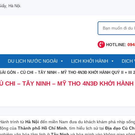
ấy, Hà Nội.
Tìm
kiếm
cho:
HOTLINE:
094
DU LỊCH NƯỚC NGOÀI
LỊCH KHỞI HÀNH
DỊCH 
SÀI GÒN – CỦ CHI – TÂY NINH – MỸ THO 4N3Đ KHỞI HÀNH QUÝ II + III 
 CHI – TÂY NINH – MỸ THO 4N3Đ KHỞI HÀNH QU
Hành trình từ
Hà Nội
đến miền Nam đưa du khách khám phá nhịp sống
động của
Thành phố Hồ Chí Minh
, tìm hiểu lịch sử tại
Địa đạo Củ Ch
nghiệm văn hóa tâm linh ở
Tây Ninh
và hòa mình vào không gian sôn