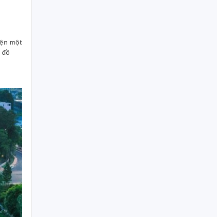
iện một
 đồ