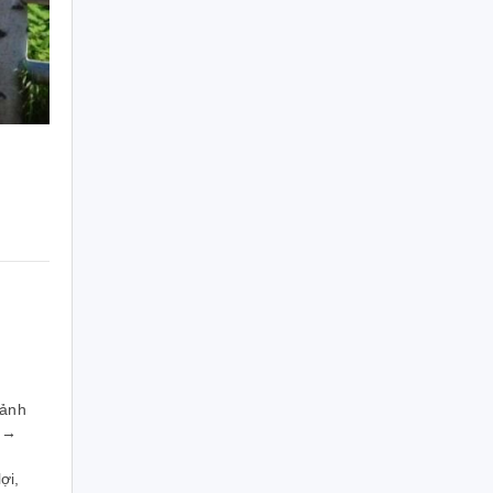
cảnh
 →
ợi,