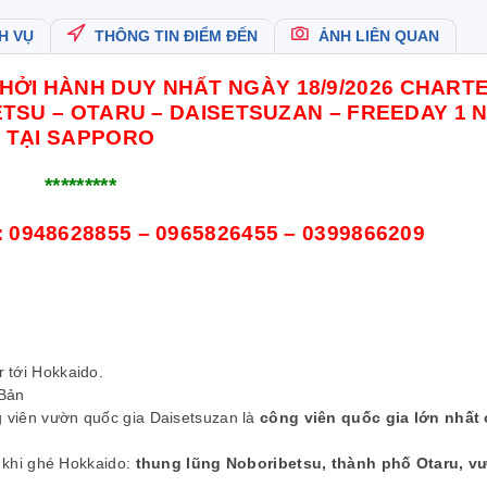
H VỤ
THÔNG TIN ĐIỂM ĐẾN
ẢNH LIÊN QUAN
KHỞI HÀNH DUY NHẤT NGÀY 18/9/2026 CHART
TSU – OTARU – DAISETSUZAN – FREEDAY 1 
TẠI SAPPORO
*********
:
0948628855 – 0965826455 – 0399866209
r tới Hokkaido.
 Bản
g viên vườn quốc gia Daisetsuzan là
công viên quốc gia lớn nhất
 khi ghé Hokkaido:
thung lũng Noboribetsu, thành phố Otaru, v