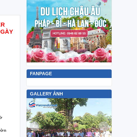
ER
NGÀY
FANPAGE
GALLERY ẢNH
 ở
ườn