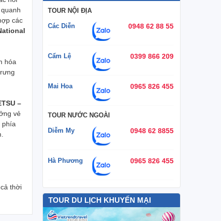
h quanh
TOUR NỘI ĐỊA
hợp các
Các Diễn
0948 62 88 55
National
Cẩm Lệ
0399 866 209
ăn hóa
trưng
Mai Hoa
0965 826 455
ETSU –
ưởng vẻ
TOUR NƯỚC NGOÀI
 phía
Diễm My
0948 62 8855
m.
Hà Phương
0965 826 455
cả thời
TOUR DU LỊCH KHUYẾN MẠI