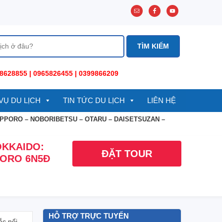
8628855 | 0965826455 | 0399866209
VỤ DU LỊCH
TIN TỨC DU LỊCH
LIÊN HỆ
APPORO – NOBORIBETSU – OTARU – DAISETSUZAN –
OKKAIDO:
ĐẶT TOUR
PORO 6N5Đ
HỖ TRỢ TRỰC TUYẾN
ắc nổi