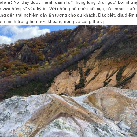
udani
:
Nơi đây được mệnh danh là “Thung lũng Địa ngục” bởi nhữn
 vừa hùng vĩ vừa kỳ bí. Với những hồ nước sôi sục, các mạch nướ
iết đến Vietrend Travel qua chương
Hành trình tới đất Phật của 
ang đến trải nghiệm đầy ấn tượng cho du khách. Đặc biệt, địa điểm
ình “Team Building” của Công ty. Lần
tôi thật bất ngờ và quá may
ngâm mình trong hồ nước khoáng nóng vô cùng thú vị.
y với tour đi Thái Lan, mình khá hài
việc đến với tôi và cả đoàn th
ng với Vietrend Travel từ lúc đón tiếp
đẹp và viên mãn. Hai bạn HD
ách đặt tour, nhận vé, chương trình
rất chuyên nghiệp, phối hợp
ur được đi đúng và đủ chương trình,
nhau đã giúp chúng tôi chiêm
ch sạn, ăn uống cũng được gia đình
vẹn các thánh tích Phật Gi
h đánh giá rất cao về thái độ phục vụ
chương trình và thậm chí tiết
g như chất lượng từ Vietrend Travel.
thời gian để mọi người trải 
êng 2 hướng dẫn viên của Vietrend
tàng Xá Lợi Phật ngoài chương
avel và hướng dẫn viên địa phương
cám ơn các bạn, đặc biệt là
 rất dễ thương, vui vẻ, hòa đồng, chu
HDV. Cám ơn Vietrend Trave
đáo với thành viên trong đoàn.
chúng tôi có một chuyến đi h
Xin chân thành cám ơn!
rất mong gặp lại các bạn tron
sắp đến của Tôi và gia đình.
bạn sức khỏe, hạnh phúc và 
thành công mỹ mãn trong cô
Ngô Hoàng Vân – Du Lịch Thái Lan