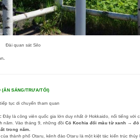
Đài quan sát Silo
ạn
.
O (ĂN SÁNG/TRƯA/TỐI)
 tiếp tục di chuyển tham quan
:
Đây là công viên quốc gia lớn duy nhất ở Hokkaido, nổi tiếng với 
nh năm. Vào tháng 9, những đồi
Cỏ Kochia đổi màu từ xanh → đỏ
ất trong năm.
ủa thành phố Otaru, kênh đào Otaru là một kiệt tác kiến trúc thủy l