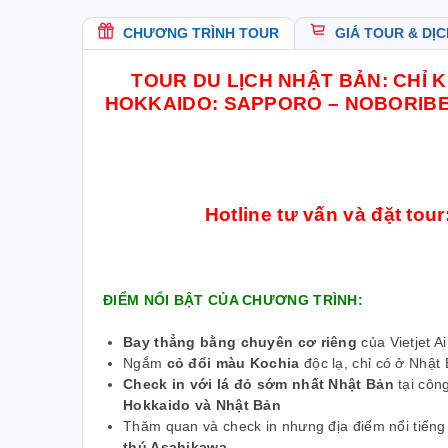
CHƯƠNG TRÌNH TOUR
GIÁ TOUR & DỊC
TOUR DU LỊCH NHẬT BẢN: CHỈ 
HOKKAIDO: SAPPORO – NOBORIBE
Hotline tư vấn và đặt tour
ĐIỂM NỔI BẬT CỦA CHƯƠNG TRÌNH:
Bay thẳng bằng chuyên cơ riêng
của Vietjet Ai
Ngắm
cỏ đổi màu Kochia
độc lạ, chỉ có ở Nhật
Check in với lá đỏ sớm nhất Nhật Bản
tại côn
Hokkaido và Nhật Bản
Thăm quan và check in nhưng địa điểm nổi tiếng
thú Asahikawa…