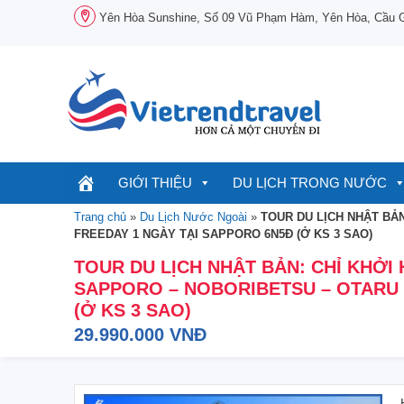
Chuyển
Yên Hòa Sunshine, Số 09 Vũ Phạm Hàm, Yên Hòa, Cầu Gi
đến
nội
dung
GIỚI THIỆU
DU LỊCH TRONG NƯỚC
Trang chủ
»
Du Lịch Nước Ngoài
»
TOUR DU LỊCH NHẬT BẢ
FREEDAY 1 NGÀY TẠI SAPPORO 6N5Đ (Ở KS 3 SAO)
TOUR DU LỊCH NHẬT BẢN: CHỈ KHỞI
SAPPORO – NOBORIBETSU – OTARU 
(Ở KS 3 SAO)
29.990.000 VNĐ