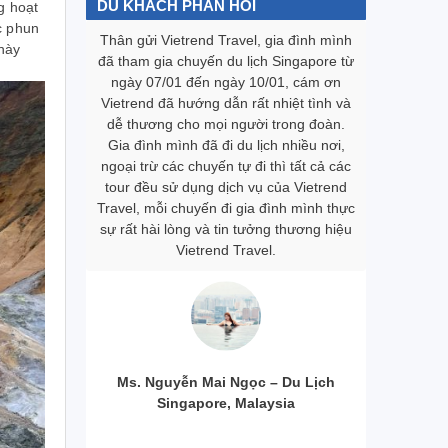
DU KHÁCH PHẢN HỒI
g hoạt
c phun
đoàn chúng
Thân gửi Vietrend Travel, gia đình mình
Một cơ duyên
 này
 mắn mọi
đã tham gia chuyến du lịch Singapore từ
trước khi t
ật sự tốt
ngày 07/01 đến ngày 10/01, cám ơn
viên đặt v
V làm việc
Vietrend đã hướng dẫn rất nhiệt tình và
sạn dịch v
 ăn ý với
dễ thương cho mọi người trong đoàn.
lượng dịch 
 bái trọn
Gia đình mình đã đi du lịch nhiều nơi,
phải tổ chứ
áo trong
ngoại trừ các chuyến tự đi thì tất cả các
đơn vị để hợ
 kiệm được
tour đều sử dụng dịch vụ của Vietrend
người trực
nghiệm bảo
Travel, mỗi chuyến đi gia đình mình thực
Vietrend tôi
 trình. Tôi
sự rất hài lòng và tin tưởng thương hiệu
đến nay Na
 hai bạn
Vietrend Travel.
tác được 3
l đã giúp
du lịch, ch
oàn hảo và
đang trên đà
g chuyến đi
doanh nghi
 Chúc các
hơn thế nữ
ngày càng
lớn mạnh, 
ng việc.
Ms. Nguyễn Mai Ngọc – Du Lịch
Nam Dược
Singapore, Malaysia