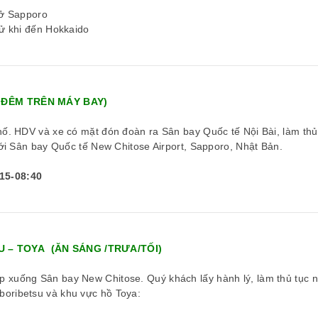
ở Sapporo
hử khi đến Hokkaido
Ỉ ĐÊM TRÊN MÁY BAY)
hố. HDV và xe có mặt đón đoàn ra Sân bay Quốc tế Nội Bài, làm thủ
ới Sân bay Quốc tế New Chitose Airport, Sapporo, Nhật Bản.
5-08:40
U – TOYA (ĂN SÁNG /TRƯA/TỐI)
p xuống Sân bay New Chitose. Quý khách lấy hành lý, làm thủ tục 
boribetsu và khu vực hồ Toya: