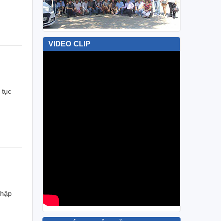
VIDEO CLIP
 tục
nhập