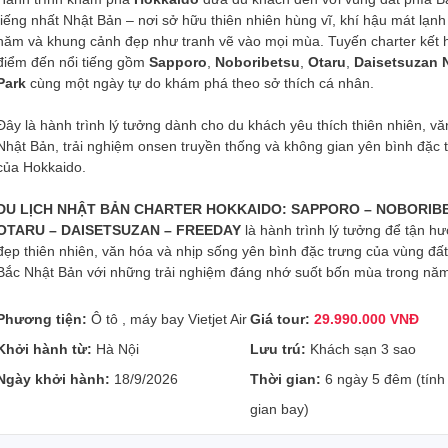
tiếng nhất Nhật Bản – nơi sở hữu thiên nhiên hùng vĩ, khí hậu mát lạn
năm và khung cảnh đẹp như tranh vẽ vào mọi mùa. Tuyến charter kết 
điểm đến nổi tiếng gồm
Sapporo
,
Noboribetsu
,
Otaru
,
Daisetsuzan 
Park
cùng một ngày tự do khám phá theo sở thích cá nhân.
Đây là hành trình lý tưởng dành cho du khách yêu thích thiên nhiên, v
Nhật Bản, trải nghiệm onsen truyền thống và không gian yên bình đặc 
của Hokkaido.
DU LỊCH NHẬT BẢN CHARTER HOKKAIDO: SAPPORO – NOBORIB
OTARU – DAISETSUZAN – FREEDAY
là hành trình lý tưởng để tận h
đẹp thiên nhiên, văn hóa và nhịp sống yên bình đặc trưng của vùng đất
Bắc Nhật Bản với những trải nghiệm đáng nhớ suốt bốn mùa trong nă
Phương tiện:
Ô tô , máy bay Vietjet Air
Giá tour:
29.990.000 VNĐ
Khởi hành từ:
Hà Nội
Lưu trú:
Khách sạn 3 sao
Ngày khởi hành:
18/9/2026
Thời gian:
6 ngày 5 đêm (tính 
gian bay)