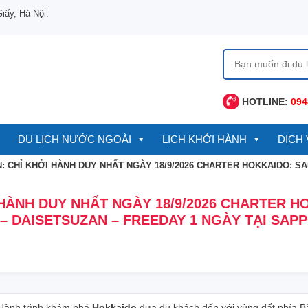
ấy, Hà Nội.
Tìm
kiếm
cho:
HOTLINE:
094
DU LỊCH NƯỚC NGOÀI
LỊCH KHỞI HÀNH
DỊCH 
N: CHỈ KHỞI HÀNH DUY NHẤT NGÀY 18/9/2026 CHARTER HOKKAIDO: S
 HÀNH DUY NHẤT NGÀY 18/9/2026 CHARTER H
– DAISETSUZAN – FREEDAY 1 NGÀY TẠI SAP
Hành trình khám phá
Hokkaido
đưa du khách đến với vùng đất phía B