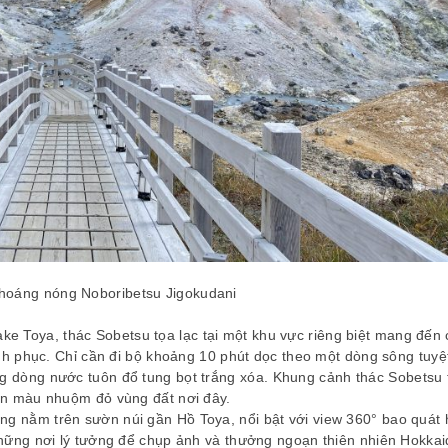
Ms. Lê Thị Thu – Du Lịch
hoáng nóng Noboribetsu Jigokudani
ake Toya, thác Sobetsu tọa lạc tại một khu vực riêng biệt mang đến
inh phục. Chỉ cần đi bộ khoảng 10 phút dọc theo một dòng sông tuyệ
 dòng nước tuôn đổ tung bọt trắng xóa.
Khung cảnh thác Sobetsu 
ển màu nhuộm đỏ vùng đất nơi đây.
ng nằm trên sườn núi gần Hồ Toya, nổi bật với view 360° bao quát 
những nơi lý tưởng để chụp ảnh và thưởng ngoạn thiên nhiên Hokkai