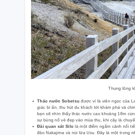
ền – Tour Nhật Bản
Thung lũng k
Thác nước Sobetsu
được ví là viên ngọc của L
giác bí ẩn, thu hút du khách tới khám phá và ch
bạn sẽ nhìn thấy thác nước cao khoảng 18m cùng
sự bùng nổ vẻ đẹp vào mùa thu, khi cây lá chuy
Đài quan sát Silo
là một điểm ngắm cảnh nổi tiế
đảo Nakajima và núi lửa Usu. Đây là một trong 