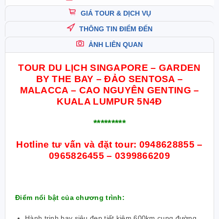
GIÁ TOUR & DỊCH VỤ
THÔNG TIN ĐIỂM ĐẾN
ẢNH LIÊN QUAN
TOUR DU LỊCH
SINGAPORE – GARDEN
BY THE BAY – ĐẢO SENTOSA –
MALACCA – CAO NGUYÊN GENTING –
KUALA LUMPUR
5N4Đ
*********
Hotline tư vấn và đặt tour:
0948628855 –
0965826455 – 0399866209
Điểm nổi bật của chương trình:
Hành trinh bay siêu đẹp tiết kiệm 600km cung đường