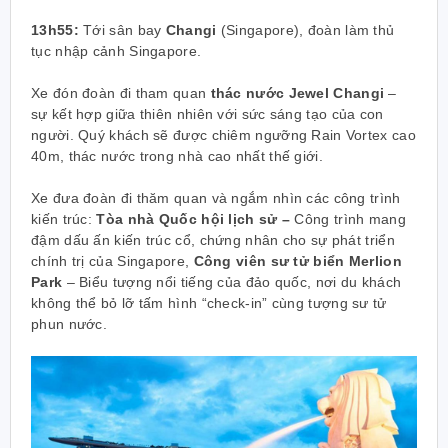
13h55:
Tới sân bay
Changi
(Singapore), đoàn làm thủ
tục nhập cảnh Singapore.
Xe đón đoàn đi tham quan
thác nước Jewel Changi
–
sự kết hợp giữa thiên nhiên với sức sáng tạo của con
người. Quý khách sẽ được chiêm ngưỡng Rain Vortex cao
40m, thác nước trong nhà cao nhất thế giới.
Xe đưa đoàn đi thăm quan và ngắm nhìn các công trình
kiến trúc:
Tòa nhà Quốc hội lịch sử –
Công trình mang
đậm dấu ấn kiến trúc cổ, chứng nhân cho sự phát triển
chính trị của Singapore,
Công viên sư tử biển
Merlion
Park
– Biểu tượng nổi tiếng của đảo quốc, nơi du khách
không thể bỏ lỡ tấm hình “check-in” cùng tượng sư tử
phun nước.