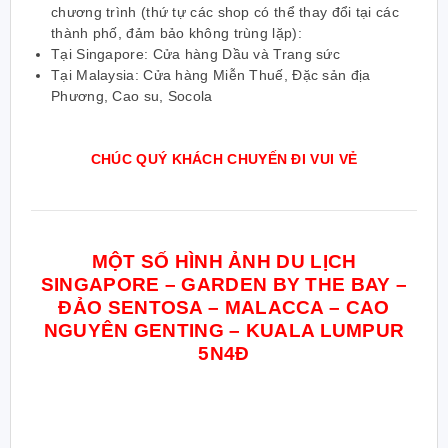
chương trình (thứ tự các shop có thể thay
đ
ổi tại các
thành phố,
đ
ảm bảo không trùng lặp):
Tại Singapore: Cửa hàng Dầu và Trang sức
Tại Malaysia: Cửa hàng Miễn Thuế, Đặc sản địa
Phương, Cao su, Socola
CHÚC QUÝ KHÁCH CHUYẾN ĐI VUI VẺ
MỘT SỐ HÌNH ẢNH DU LỊCH
SINGAPORE – GARDEN BY THE BAY –
ĐẢO SENTOSA – MALACCA – CAO
NGUYÊN GENTING – KUALA LUMPUR
5N4Đ