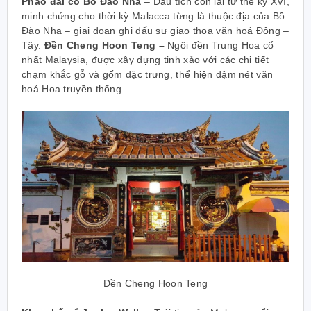
Pháo đài cổ Bồ Đào Nha
– Dấu tích còn lại từ thế kỷ XVI,
minh chứng cho thời kỳ Malacca từng là thuộc địa của Bồ
Đào Nha – giai đoạn ghi dấu sự giao thoa văn hoá Đông –
Tây.
Đền Cheng Hoon Teng –
Ngôi đền Trung Hoa cổ
nhất Malaysia, được xây dựng tinh xảo với các chi tiết
chạm khắc gỗ và gốm đặc trưng, thể hiện đậm nét văn
hoá Hoa truyền thống.
Đền Cheng Hoon Teng