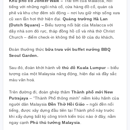
Khu phố cổ Jonker Walk –
Trái tim của Malacca, nổi
tiếng với những ngôi nhà cổ, cửa hàng đồ cổ, quán cà
phê và khu chợ đêm sôi động – nơi lưu giữ nhịp sống xưa
cũ xen lẫn hơi thở hiện đại.
Quảng trường Hà Lan
(Dutch Square) –
Biểu tượng nổi bật của Malacca với
dãy nhà sơn đỏ rực, tháp đồng hồ cổ và nhà thờ Christ
Church – điểm check-in không thể bỏ lỡ của du khách
.
Đoàn thưởng thức
bữa trưa với buffet nướng BBQ
Seoul Garden.
Sau đó, đoàn khởi hành về
thủ đô Kuala Lumpur
– biểu
tượng của một Malaysia năng động, hiện đại và đầy sắc
màu văn hoá.
Trên đường đi, đoàn ghép thăm
Thành phố mới New
Putrajaya
– “Thành Phố thông minh” niềm kiêu hãnh của
người dân Malaysia
Đền Thờ Hồi Giáo –
ngôi đền nổi
tiếng, được xây dựng đầu tiên tại Thành phố này trước
khi xấy dựng bất kỳ công trình kiến trúc nào ở đây, nằm
ngay cạnh
Phủ thủ tướng Malaysia
.