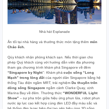
Nhà hát Esplanade
Ăn tối tại nhà hàng và thưởng thức món tặng thêm
món
Cháo ếch.
Qúy khách nhận phòng khách sạn. Nếu thời gian cho
phép Quý khách cùng với hướng dẫn viên địa phương
tham gia chương trình khám phá Singapore về đêm
“Singapore by Night
”: Khám phá
cuộc sống “Long
Mạch” trong lòng đất
của người dân Singapore bằng hệ
thống Tàu điện ngầm MRT, trải nghiệm
Du thuyền trên
dòng sông Singapore
ngắm cảnh Clarke Quay, vịnh
Marina Bay về đêm. Thưởng thức
“WONDERFUL Light
Show”
– sự pha trộn giữa hiệu ứng phun lửa, robot phun
nước áp lực cao kết hợp cùng đèn LED đầy màu sắc và
hệ thống đèn lazer hiện đại tạo nên hiệu ứng 3D sống