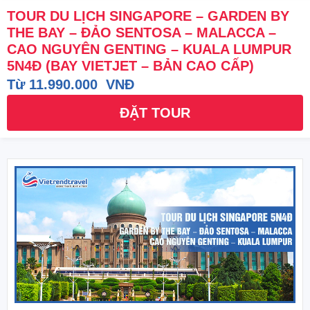
TOUR DU LỊCH SINGAPORE – GARDEN BY
THE BAY – ĐẢO SENTOSA – MALACCA –
CAO NGUYÊN GENTING – KUALA LUMPUR
5N4Đ (BAY VIETJET – BẢN CAO CẤP)
Từ 11.990.000 VNĐ
ĐẶT TOUR