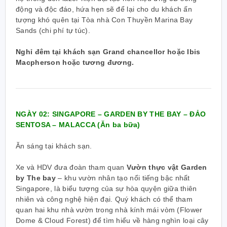
động và độc đáo, hứa hẹn sẽ để lại cho du khách ấn
tượng khó quên tại Tòa nhà Con Thuyền Marina Bay
Sands (chi phí tự túc).
Nghỉ đêm tại khách sạn Grand chancellor hoặc Ibis
Macpherson hoặc tương đương.
N
GÀY 02: SINGAPORE – GARDEN BY THE BAY – ĐẢO
SENTOSA – MALACCA (Ăn ba bữa)
Ăn sáng tại khách sạn.
Xe và HDV đưa đoàn tham quan
Vườn thực vật Garden
by The bay
– khu vườn nhân tạo nổi tiếng bậc nhất
Singapore, là biểu tượng của sự hòa quyện giữa thiên
nhiên và công nghệ hiện đại. Quý khách có thể tham
quan hai khu nhà vườn trong nhà kính mái vòm (Flower
Dome & Cloud Forest) để tìm hiểu về hàng nghìn loại cây