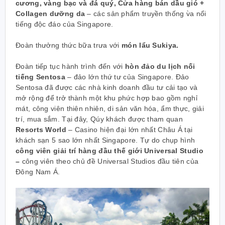
cương, vàng bạc và đá quý, Cửa hàng bán dầu gió +
Collagen dưỡng da
– các sản phẩm truyền thống v̀a nổi
tiếng độc đáo của Singapore.
Đoàn thưởng thức bữa trưa với
món lẩu Sukiya.
Đoàn tiếp tục hành trình đến với
hòn đảo du lịch nối
tiếng Sentosa
– đảo lớn thứ tư của Singapore. Đảo
Sentosa đã được các nhà kinh doanh đầu tư cải tạo và
mở rộng để trở thành một khu phức hợp bao gồm nghỉ
mát, công viên thiên nhiên, di sản văn hóa, ẩm thực, giải
trí, mua sắm. Tại đây, Qúy khách được tham quan
Resorts World
– Casino hiện đại lớn nhất Châu Á tại
khách sạn 5 sao lớn nhất Singapore. Tự do chụp hình
công viên giải trí hàng đầu thế giới Universal Studio
–
công viên theo chủ đề Universal Studios đầu tiên của
Đông Nam Á.