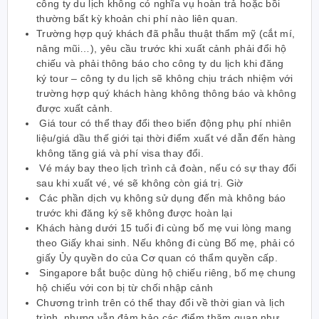
công ty du lịch không có nghĩa vụ hoàn trả hoặc bồi
thường bất kỳ khoản chi phí nào liên quan.
Trường hợp quý khách đã phẫu thuật thẩm mỹ (cắt mí,
nâng mũi…), yêu cầu trước khi xuất cảnh phải đổi hộ
chiếu và phải thông báo cho công ty du lịch khi đăng
ký tour – công ty du lịch sẽ không chịu trách nhiệm với
trường hợp quý khách hàng không thông báo và không
được xuất cảnh.
Giá tour có thể thay đổi theo biến động phụ phí nhiên
liệu/giá dầu thế giới tại thời điểm xuất vé dẫn đến hàng
không tăng giá và phí visa thay đổi.
Vé máy bay theo lịch trình cả đoàn, nếu có sự thay đổi
sau khi xuất vé, vé sẽ không còn giá trị. Giờ
Các phần dịch vụ không sử dụng đến mà không báo
trước khi đăng ký sẽ không được hoàn lại
Khách hàng dưới 15 tuổi đi cùng bố mẹ vui lòng mang
theo Giấy khai sinh. Nếu không đi cùng Bố mẹ, phải có
giấy Ủy quyền do của Cơ quan có thẩm quyền cấp.
Singapore bắt buộc dùng hộ chiếu riêng, bố mẹ chung
hộ chiếu với con bị từ chối nhập cảnh
Chương trình trên có thể thay đổi về thời gian và lịch
trình, nhưng vẫn đảm bảo các điểm thăm quan như