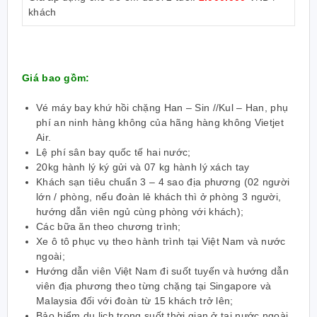
khách
Giá bao gồm:
Vé máy bay khứ hồi chặng Han – Sin //Kul – Han, phụ
phí an ninh hàng không của hãng hàng không Vietjet
Air.
Lệ phí sân bay quốc tế hai nước;
20kg hành lý ký gửi và 07 kg hành lý xách tay
Khách sạn tiêu chuẩn 3 – 4 sao địa phương (02 người
lớn / phòng, nếu đoàn lẻ khách thì ở phòng 3 người,
hướng dẫn viên ngủ cùng phòng với khách);
Các bữa ăn theo chương trình;
Xe ô tô phục vụ theo hành trình tại Việt Nam và n
ư
ớc
ngoài;
Hướng dẫn viên Việt Nam đi suốt tuyến và hướng dẫn
viên địa phương theo từng chặng tại Singapore và
Malaysia đối với đoàn từ 15 khách trở lên;
Bảo hiểm du lịch trong suốt thời gian ở tại nước ngoài