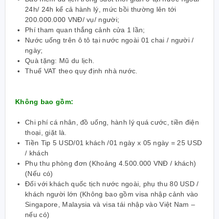
24h/ 24h kể cả hành lý, mức bồi thường lên tới
200.000.000 VNĐ/ vụ/ người;
Phí tham quan thắng cảnh cửa 1 lần;
Nước uống trên ô tô tại nước ngoài 01 chai / người /
ngày;
Quà tặng: Mũ du lịch.
Thuế VAT theo quy định nhà nước.
Không bao gồm:
Chi phí cá nhân, đồ uống, hành lý quá cước, tiền điện
thoại, giặt là.
Tiền Tip 5 USD/01 khách /01 ngày x 05 ngày = 25 USD
/ khách
Phụ thu phòng đơn (Khoảng 4.500.000 VNĐ / khách)
(Nếu có)
Đ
ối với khách quốc tịch n
ư
ớc ngoài, phụ thu 80 USD /
khách ng
ư
ời lớn (Không bao gồm visa nhập cảnh vào
Singapore, Malaysia và visa tái nhập vào Việt Nam –
nếu có)