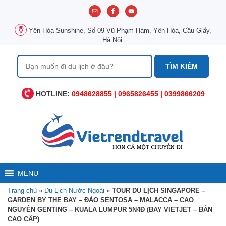
Chuyển
đến
nội
Yên Hòa Sunshine, Số 09 Vũ Phạm Hàm, Yên Hòa, Cầu Giấy,
dung
Hà Nội.
Tìm
kiếm
cho:
HOTLINE:
0948628855 | 0965826455 | 0399866209
MENU
Trang chủ
»
Du Lịch Nước Ngoài
»
TOUR DU LỊCH SINGAPORE –
GARDEN BY THE BAY – ĐẢO SENTOSA – MALACCA – CAO
NGUYÊN GENTING – KUALA LUMPUR 5N4Đ (BAY VIETJET – BẢN
CAO CẤP)