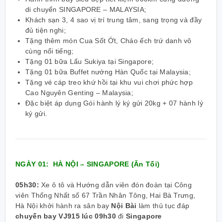
di chuyển SINGAPORE – MALAYSIA;
Khách sạn 3, 4 sao vị trí trung tâm, sang trọng và đầy
đủ tiện nghi;
Tặng thêm món Cua Sốt Ớt, Cháo ếch trứ danh vô
cùng nổi tiếng;
Tặng 01 bữa Lẩu Sukiya tại Singapore;
Tặng 01 bữa Buffet nướng Hàn Quốc tại Malaysia;
Tặng vé cáp treo khứ hồi tại khu vui chơi phức hợp
Cao Nguyên Genting – Malaysia;
Đặc biệt áp dụng Gói hành lý ký gửi 20kg + 07 hành lý
ký gửi.
NGÀY 01: HÀ NỘI – SINGAPORE
(Ăn Tối)
05h30:
Xe ô tô và Hướng dẫn viên đón đoàn tại Công
viên Thống Nhất số 67 Trần Nhân Tông, Hai Bà Trưng,
Hà Nội khởi hành ra sân bay
Nội Bài
làm thủ tục
đáp
chuyến bay VJ915 lúc 09h30
đi
Singapore