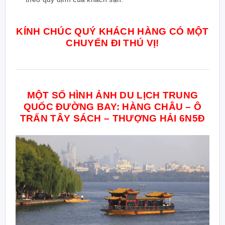
KÍNH CHÚC QUÝ KHÁCH HÀNG CÓ MỘT
CHUYẾN ĐI THÚ VỊ!
MỘT SỐ HÌNH ẢNH DU LỊCH TRUNG
QUỐC ĐƯỜNG BAY: HÀNG CHÂU – Ô
TRẤN TÂY SÁCH – THƯỢNG HẢI 6N5Đ