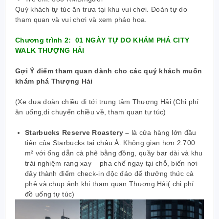
Quý khách tự túc ăn trưa tại khu vui chơi. Đoàn tự do
tham quan và vui chơi và xem pháo hoa.
Chương trình 2: 01 NGÀY TỰ DO KHÁM PHÁ CITY
WALK THƯỢNG HẢI
Gợi Ý điểm tham quan dành cho các quý khách muốn
khám phá Thượng Hải
(Xe đưa đoàn chiều đi tới trung tâm Thượng Hải (Chi phí
ăn uống,di chuyển chiều về, tham quan tự túc)
Starbucks Reserve Roastery
–
là cửa hàng lớn đầu
tiên của Starbucks tại châu Á. Không gian hơn 2.700
m² với ống dẫn cà phê bằng đồng, quầy bar dài và khu
trải nghiệm rang xay – pha chế ngay tại chỗ, biến nơi
đây thành điểm check-in độc đáo để thưởng thức cà
phê và chụp ảnh khi tham quan Thượng Hải( chi phí
đồ uống tự túc)