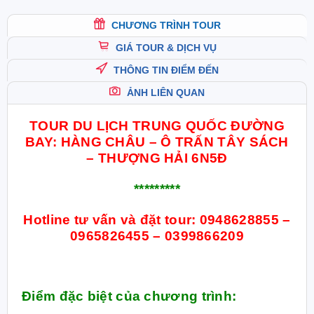
CHƯƠNG TRÌNH TOUR
GIÁ TOUR & DỊCH VỤ
THÔNG TIN ĐIỂM ĐẾN
ẢNH LIÊN QUAN
TOUR DU LỊCH TRUNG QUỐC ĐƯỜNG
BAY: HÀNG CHÂU – Ô TRẤN TÂY SÁCH
– THƯỢNG HẢI 6N5Đ
*********
Hotline tư vấn và đặt tour:
0948628855 –
0965826455 – 0399866209
Điểm đặc biệt của chương trình: