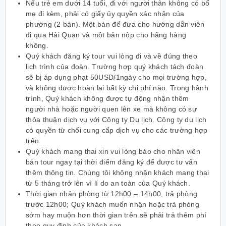
Nếu trẻ em dưới 14 tuổi, đi với người thân không có bố
mẹ đi kèm, phải có giấy ủy quyền xác nhận của
phường (2 bản). Một bản để đưa cho hướng dẫn viên
đi qua Hải Quan và một bản nộp cho hãng hàng
không.
Quý khách đăng ký tour vui lòng đi và về đúng theo
lịch trình của đoàn. Trường hợp quý khách tách đoàn
sẽ bị áp dụng phạt 50USD/1ngày cho mọi trường hợp,
và không được hoàn lại bất kỳ chi phí nào. Trong hành
trình, Quý khách không được tự động nhận thêm
người nhà hoặc người quen lên xe mà không có sự
thỏa thuận dịch vụ với Công ty Du lịch. Công ty du lịch
có quyền từ chối cung cấp dịch vụ cho các trường hợp
trên.
Quý khách mang thai xin vui lòng báo cho nhân viên
bán tour ngay tại thời điểm đăng ký để được tư vấn
thêm thông tin. Chúng tôi không nhận khách mang thai
từ 5 tháng trở lên vì lí do an toàn của Quý khách.
Thời gian nhận phòng từ 12h00 – 14h00, trả phòng
trước 12h00; Quý khách muốn nhận hoặc trả phòng
sớm hay muộn hơn thời gian trên sẽ phải trả thêm phí
theo quy định của khách sạn.