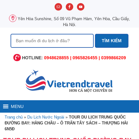
Chuyển
đến
nội
Yên Hòa Sunshine, Số 09 Vũ Phạm Hàm, Yên Hòa, Cầu Giấy,
dung
Hà Nội.
Tìm
kiếm
cho:
HOTLINE:
0948628855 | 0965826455 | 0399866209
MENU
Trang chủ
»
Du Lịch Nước Ngoài
»
TOUR DU LỊCH TRUNG QUỐC
ĐƯỜNG BAY: HÀNG CHÂU – Ô TRẤN TÂY SÁCH – THƯỢNG HẢI
6N5Đ