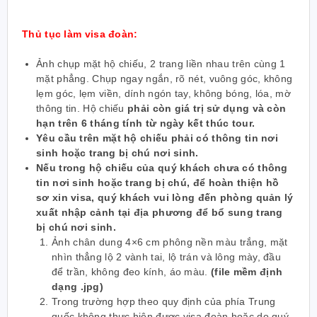
Thủ tục làm visa đoàn:
Ảnh chụp mặt hộ chiếu, 2 trang liền nhau trên cùng 1
mặt phẳng. Chụp ngay ngắn, rõ nét, vuông góc, không
lẹm góc, lẹm viền, dính ngón tay, không bóng, lóa, mờ
thông tin. Hộ chiếu
phải còn giá trị sử dụng và còn
hạn trên 6 tháng tính từ ngày kết thúc tour.
Yêu cầu trên mặt hộ chiếu phải có thông tin nơi
sinh hoặc trang bị chú nơi sinh.
Nếu trong hộ chiếu của quý khách chưa có thông
tin nơi sinh hoặc trang bị chú, để hoàn thiện hồ
sơ xin visa, quý khách vui lòng đến phòng quản lý
xuất nhập cảnh tại địa phương để bổ sung trang
bị chú nơi sinh.
Ảnh chân dung 4×6 cm phông nền màu trắng, mặt
nhìn thẳng lộ 2 vành tai, lộ trán và lông mày, đầu
để trần, không đeo kính, áo màu.
(file mềm định
dạng .jpg)
Trong trường hợp theo quy định của phía Trung
quốc không thực hiện được visa đoàn hoặc do quý