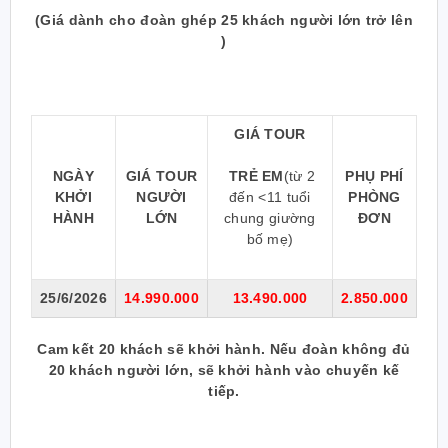
(Giá dành cho đoàn ghép 25 khách người lớn trở lên
)
GIÁ TOUR
NGÀY
GIÁ TOUR
TRẺ EM
(từ 2
PHỤ PHÍ
KHỞI
NGƯỜI
đến <11 tuổi
PHÒNG
HÀNH
LỚN
chung giường
ĐƠN
bố mẹ)
25/6/2026
14.990.000
13.490.000
2.850.000
Cam kết 20 khách sẽ khởi hành. Nếu đoàn không đủ
20 khách người lớn, sẽ khởi hành vào chuyến kế
tiếp.