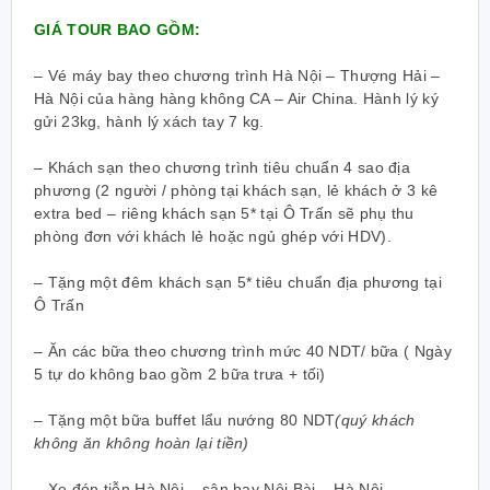
GIÁ TOUR BAO GỒM:
– Vé máy bay theo chương trình Hà Nội – Thượng Hải –
Hà Nội của hàng hàng không CA – Air China. Hành lý ký
gửi 23kg, hành lý xách tay 7 kg.
– Khách sạn theo chương trình tiêu chuẩn 4 sao địa
phương (2 người / phòng tại khách sạn, lẻ khách ở 3 kê
extra bed –
riêng khách sạn 5* tại Ô Trấn sẽ phụ thu
phòng đơn với khách lẻ hoặc ngủ ghép với HDV
).
– Tặng một đêm khách sạn 5* tiêu chuẩn địa phương tại
Ô Trấn
– Ăn các bữa theo chương trình mức 40 NDT/ bữa ( Ngày
5 tự do không bao gồm 2 bữa trưa + tối)
– Tặng một bữa buffet lẩu nướng 80 NDT
(quý khách
không ăn không hoàn lại tiền)
– Xe đón tiễn Hà Nội – sân bay Nội Bài – Hà Nội.