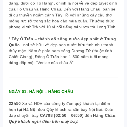
đàng, dưới có Tô Hàng”, chính là nói về vẻ đẹp tuyệt đỉnh
của Tô Châu và Hàng Châu. Đến với Hàng Châu, bạn sẽ
đi du thuyền ngắm cảnh Tây Hồ với những cây cầu thơ
mộng rực rỡ trong sắc hoa đào mùa xuân. Thưởng thức
phong vị xứ Trà với 10 vị nổi tiếng tại vườn trà Long Tỉn
h.
*
Tây Ô Trấn – thành cổ sông nước đẹp nhất ở Trung
Quốc
–
nơi sở hữu vẻ đẹp non nước hữu tình như tranh
thủy mặc. Nằm ở phía nam sông Dương Tử (thuộc tỉnh
Chiết Giang), Đông Ô Trấn hơn 1.300 năm tuổi mang
dáng dấp một “Venice của châu Á”.
NGÀY 01: HÀ NỘI – HÀNG CHÂU
22h50
Xe và HDV của công ty đón quý khách tại điểm
hẹn
tại Hà Nội
đưa Qúy khách ra sân bay Nội Bài. Đoàn
đáp chuyến bay
CA708 (02:50 – 06:50)
đến
Hàng Châu.
Quý khách nghỉ đêm trên máy bay.