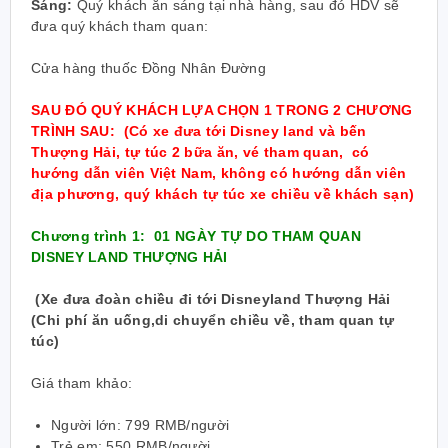
Sáng:
Quý khách ăn sáng tại nhà hàng, sau đó HDV sẽ
đưa quý khách tham quan:
Cửa hàng thuốc Đồng Nhân Đường
SAU ĐÓ QUÝ KHÁCH LỰA CHỌN 1 TRONG 2 CHƯƠNG
TRÌNH SAU:
(Có xe đưa tới Disney land và bến
Thượng Hải, tự túc 2 bữa ăn, vé tham quan, có
hướng dẫn viên Việt Nam, không có hướng dẫn viên
địa phương, quý khách tự túc xe chiều về khách sạn)
Chương trình 1: 01 NGÀY TỰ DO THAM QUAN
DISNEY LAND THƯỢNG HẢI
(Xe đưa đoàn chiều đi tới Disneyland Thượng Hải
(Chi phí ăn uống,di chuyển chiều về, tham quan tự
túc)
Giá tham khảo:
Người lớn: 799 RMB/người
Trẻ em: 550 RMB/người