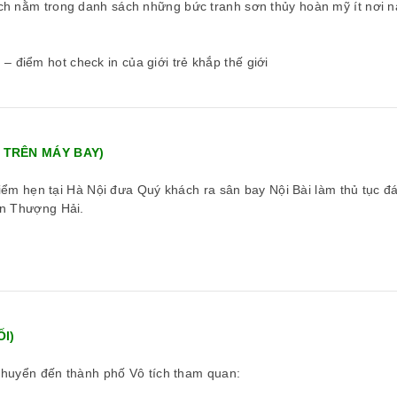
ch nằm trong danh sách những bức tranh sơn thủy hoàn mỹ ít nơi 
i
–
điểm hot check in của giới trẻ khắp thế giới
 TRÊN MÁY BAY)
iểm hẹn tại Hà Nội đưa Quý khách ra sân bay Nội Bài làm thủ tục đ
n Thượng Hải.
ỐI)
chuyển đến thành phố Vô tích tham quan:
Cám ơn BGĐ của công ty Vietrend
Gia đình tôi đã gắn bó với