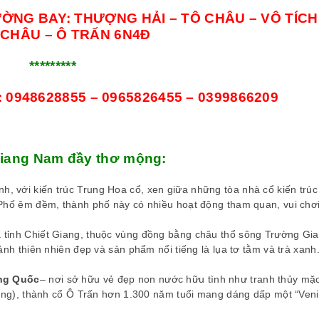
NG BAY: THƯỢNG HẢI – TÔ CHÂU – VÔ TÍCH
CHÂU – Ô TRẤN 6N4Đ
*********
:
0948628855 – 0965826455 – 0399866209
Giang Nam đầy thơ mộng:
h, với kiến trúc Trung Hoa cổ, xen giữa những tòa nhà cổ kiến trúc
hố êm đềm, thành phố này có nhiều hoạt động tham quan, vui chơi
a tỉnh Chiết Giang, thuộc vùng đồng bằng châu thổ sông Trường Gia
h thiên nhiên đẹp và sản phẩm nổi tiếng là lụa tơ tằm và trà xanh
ung Quốc
–
nơi sở hữu vẻ đẹp non nước hữu tình như tranh thủy mặ
ang), thành cổ Ô Trấn hơn 1.300 năm tuổi mang dáng dấp một “Ven