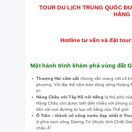
TOUR DU LỊCH TRUNG QUỐC ĐƯỜ
HÀNG 
Hotline tư vấn và đặt tour
Một hành trình khám phá vùng đất 
Thượng Hải sầm uất
nhưng vẫn mang nét cổ kín
phương. Với địa thế nằm bên dòng sông Hoàng P
trí.
Hàng Châu với Tây Hồ nổi tiếng
là thủ phủ củ
Hàng Châu còn được biết đến nhiều với phong cản
liền với con đường tơ lụa nổi tiếng của Thế giới.
Ô Trấn – thành cổ sông nước đẹp nhất ở Tr
ở phía nam sông Dương Tử (thuộc tỉnh Chiết Gi
châu Á”.