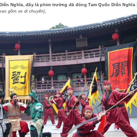
Diễn Nghĩa, đây là phim trường đã đóng Tam Quốc Diễn Nghĩa 
ravel đã tổ chức một chương trình tour
Travel nhiều năm, qua nh
bao gồm xe di chuyển),
ất hài lòng và chất lượng tốt. Cám ơn
Malysia- Singapor, Hàn Q
DV Hoàng Trang đã rất tận tụy với mọi
Lan… và hôm nay sau tour d
người. Chị chăm sóc mọi người trong
Âu thì gia đình tôi đã rất v
àn như người thân của mình. Làm cho
được một công ty du lịch cực
 nhân tôi và mọi người trong đoàn đều
Gia đình tôi rất cảm ơn Viet
 cảm giác ấm áp và an tâm, dù đang ở
cùng những HDV tận tâm, 
ột đất nước xa lạ. Khi đăng ký tour tôi
khó, ngại khổ đã chiều lòng 
ỉ nghĩ đơn giản là du lịch và nghỉ ngơi.
chăm sóc mọi người trong đ
Nhưng thực sự tôi lại nhận được rất
đáo.
hiều thứ kiến thức quý giá về văn hóa,
Trân trọng,
ịch sử và cuộc sống của người dân bản
xứ. Tất cả đều nhờ vào kiến thức vô
ùng phong phú của chị Hoàng Trang.
Hy vọng chúng tôi sẽ sớm được đồng
ành cùng công ty trong những tour du
ịch sau của gia đình và công ty chúng
Ms. Nguyễn Hải Yến – Du L
tôi
Trân trọng!