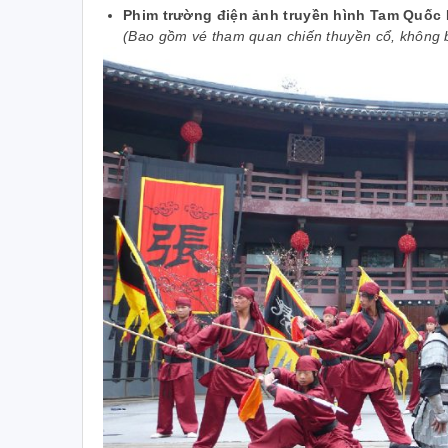
Một cơ duyên nào đó với Vietrend Travel
Phim trường điện ảnh truyền hình Tam Quốc 
T
trước khi tôi đi công tác giao cho nhân
(Bao gồm vé tham quan chiến thuyền cổ, không 
r
viên đặt vé máy bay, đặt phòng khách
H
sạn dịch vụ của Vietrend Travel. Chất
lượng dịch vụ rất tốt, tôi thường xuyển
đo
phải tổ chức sự kiện và đi lại cần một
cá
đơn vị để hợp tác về dịch vụ du lịch. Là
có
người trực tiếp sử dụng dịch vụ của
m
Vietrend tôi đã chọn họ làm đối tác. Tính
ch
đến nay Nam Dược và Vietrend đã hợp
tác được 3 năm về việc cung cấp tour
n
du lịch, chương trình sự kiện,… Cả hai
l
đang trên đà phát triển và tôi tin cả hai
doanh nghiệp sẽ còn phát triển nhiều
c
hơn thế nữa. Chúc Vietrend ngày càng
lớn mạnh, luôn là đối tác tin cậy của
h
Nam Dược và nhiều đối tác khác.
l