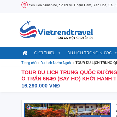
Chuyển
Yên Hòa Sunshine, Số 09 Vũ Phạm Hàm, Yên Hòa, Cầu Gi
đến
nội
dung
GIỚI THIỆU
DU LỊCH TRONG NƯỚC
Trang chủ
»
Du Lịch Nước Ngoài
»
TOUR DU LỊCH TRUNG QU
TOUR DU LỊCH TRUNG QUỐC ĐƯỜNG B
Ô TRẤN 6N4Đ (BAY HO) KHỞI HÀNH 
16.290.000 VNĐ