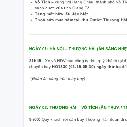
Vô Tích –
cùng với Hàng Châu, thành phố Vô Tí
sánh được của tỉnh Giang Tô
.
Tặng một bữa lẩu đặc biệt
Thoả sức mua sắm tại khu Outlet Thượng Hả
NGÀY 01: HÀ NỘI – THƯỢNG HẢI (ĂN SÁNG NHẸ
21h45:
Xe và HDV của công ty đón quý khách tại đ
chuyến bay
HO1330 (01:15-05:30) ngày thứ ba
đế
(
Đoàn ăn sáng trên máy bay).
NGÀY 02: THƯỢNG HẢI – VÔ TÍCH (ĂN TRƯA / T
9h00:
Quý khách rời sân bay Thượng Hải, đoàn di 