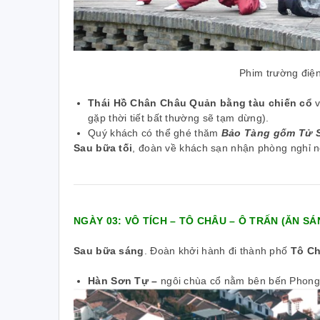
Mr. Châu – Tổng Giám đốc Nam Dược
Ms.
Phim trường điệ
Thái Hồ Chân Châu Quản bằng tàu chiến cổ
v
gặp thời tiết bất thường sẽ tạm dừng).
Quý khách có thể ghé thăm
Bảo Tàng gốm Tử S
Sau bữa tối
,
đoàn về khách sạn nhận phòng nghỉ n
NGÀY 03: VÔ TÍCH – TÔ CHÂU – Ô TRẤN (ĂN SÁN
Sau bữa sáng
.
Đoàn khởi hành đi thành phố
Tô Ch
Hàn Sơn Tự –
ngôi chùa cổ nằm bên bến Phong 