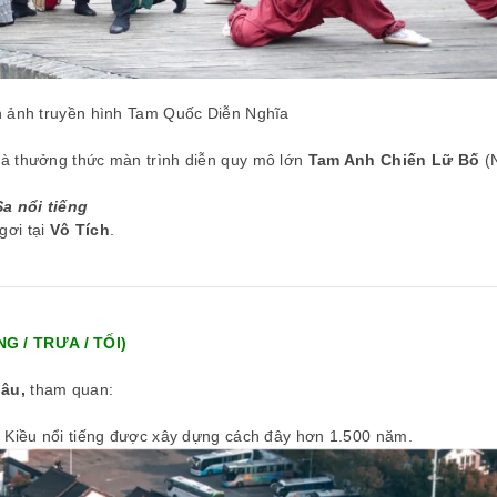
 Nguyễn Thanh Hiền – Tour Nhật Bản
n ảnh truyền hình Tam Quốc Diễn Nghĩa
à thưởng thức màn trình diễn quy mô lớn
Tam Anh Chiến Lữ Bố
(
a nổi tiếng
gơi tại
Vô Tích
.
G / TRƯA / TỐI)
âu,
tham quan:
Kiều nổi tiếng được xây dựng cách đây hơn 1.500 năm.