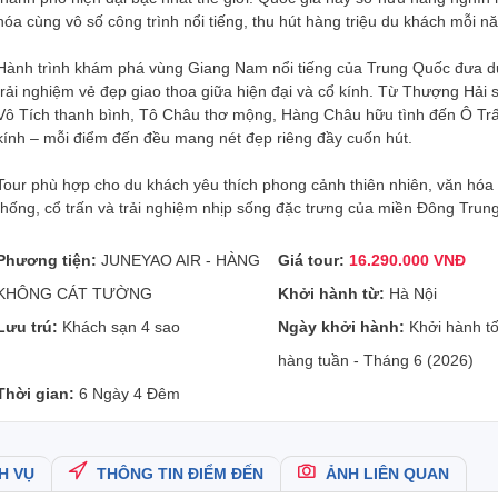
hóa cùng vô số công trình nổi tiếng, thu hút hàng triệu du khách mỗi n
Hành trình khám phá vùng Giang Nam nổi tiếng của Trung Quốc đưa d
trải nghiệm vẻ đẹp giao thoa giữa hiện đại và cổ kính. Từ Thượng Hải 
Vô Tích thanh bình, Tô Châu thơ mộng, Hàng Châu hữu tình đến Ô Tr
kính – mỗi điểm đến đều mang nét đẹp riêng đầy cuốn hút.
Tour phù hợp cho du khách yêu thích phong cảnh thiên nhiên, văn hóa
thống, cổ trấn và trải nghiệm nhịp sống đặc trưng của miền Đông Trun
Phương tiện:
JUNEYAO AIR - HÀNG
Giá tour:
16.290.000 VNĐ
KHÔNG CÁT TƯỜNG
Khởi hành từ:
Hà Nội
Lưu trú:
Khách sạn 4 sao
Ngày khởi hành:
Khởi hành tố
hàng tuần - Tháng 6 (2026)
Thời gian:
6 Ngày 4 Đêm
H VỤ
THÔNG TIN ĐIỂM ĐẾN
ẢNH LIÊN QUAN