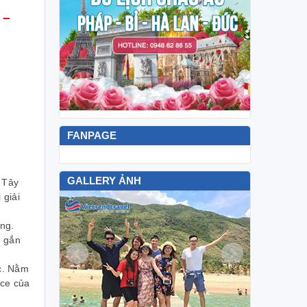
 –
FANPAGE
GALLERY ẢNH
 Tây
 giải
ng.
. gắn
c. Nằm
ice của