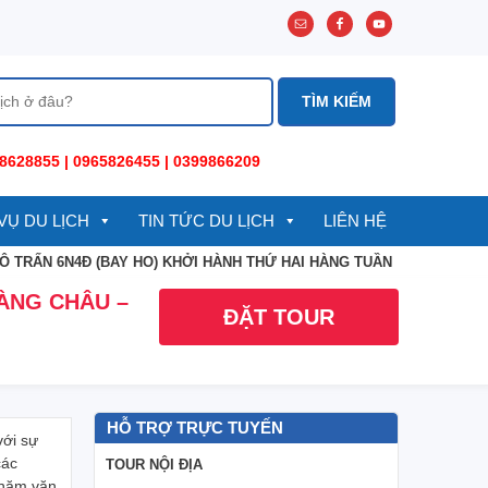
8628855 | 0965826455 | 0399866209
VỤ DU LỊCH
TIN TỨC DU LỊCH
LIÊN HỆ
Ô TRẤN 6N4Đ (BAY HO) KHỞI HÀNH THỨ HAI HÀNG TUẦN
HÀNG CHÂU –
ĐẶT TOUR
HỖ TRỢ TRỰC TUYẾN
với sự
các
TOUR NỘI ĐỊA
 năm văn