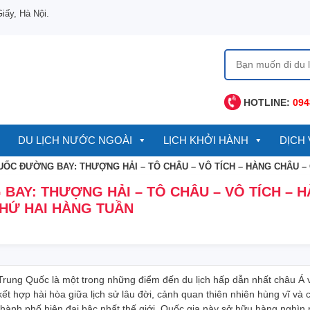
ấy, Hà Nội.
Tìm
kiếm
cho:
HOTLINE:
094
DU LỊCH NƯỚC NGOÀI
LỊCH KHỞI HÀNH
DỊCH 
ỐC ĐƯỜNG BAY: THƯỢNG HẢI – TÔ CHÂU – VÔ TÍCH – HÀNG CHÂU – 
AY: THƯỢNG HẢI – TÔ CHÂU – VÔ TÍCH – 
THỨ HAI HÀNG TUẦN
Trung Quốc
là một trong những điểm đến du lịch hấp dẫn nhất châu Á 
kết hợp hài hòa giữa lịch sử lâu đời, cảnh quan thiên nhiên hùng vĩ và 
thành phố hiện đại bậc nhất thế giới. Quốc gia này sở hữu hàng nghìn