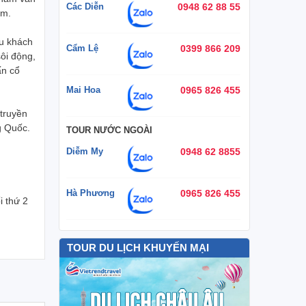
Các Diễn
0948 62 88 55
ăm.
u khách
Cẩm Lệ
0399 866 209
sôi động,
ấn cổ
Mai Hoa
0965 826 455
 truyền
g Quốc.
TOUR NƯỚC NGOÀI
Diễm My
0948 62 8855
Hà Phương
0965 826 455
i thứ 2
TOUR DU LỊCH KHUYẾN MẠI