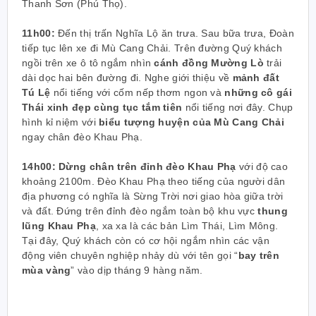
Thanh Sơn (Phú Thọ).
11h00:
Đến thị trấn Nghĩa Lộ ăn trưa. Sau bữa trưa, Đoàn
tiếp tục lên xe đi Mù Cang Chải. Trên đường Quý khách
ngồi trên xe ô tô ngắm nhìn
cánh đồng Mường Lò
trải
dài dọc hai bên đường đi. Nghe giới thiệu về
mảnh đất
Tú Lệ
nổi tiếng với cốm nếp thơm ngon và
những cô gái
Thái xinh đẹp cùng tục tắm tiên
nổi tiếng nơi đây. Chụp
hình kỉ niệm với
biểu tượng huyện của Mù Cang Chải
ngay chân đèo Khau Phạ.
14h00:
Dừng chân trên đỉnh đèo Khau Phạ
với độ cao
khoảng 2100m. Đèo Khau Phạ theo tiếng của người dân
địa phương có nghĩa là Sừng Trời nơi giao hòa giữa trời
và đất. Đứng trên đỉnh đèo ngắm toàn bộ khu vực
thung
lũng Khau Phạ
, xa xa là các bản Lìm Thái, Lìm Mông.
Tại đây, Quý khách còn có cơ hội ngắm nhìn các vận
động viên chuyên nghiệp nhảy dù với tên gọi “
bay trên
mùa vàng
” vào dịp tháng 9 hàng năm.