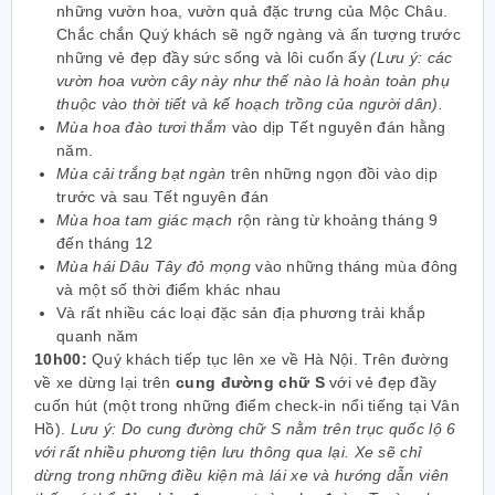
những vườn hoa, vườn quả đặc trưng của Mộc Châu.
Chắc chắn Quý khách sẽ ngỡ ngàng và ấn tượng trước
những vẻ đẹp đầy sức sống và lôi cuốn ấy
(Lưu ý: các
vườn hoa vườn cây này như thế nào là hoàn toàn phụ
thuộc vào thời tiết và kế hoạch trồng của người dân).
Mùa hoa đào tươi thắm
vào dịp Tết nguyên đán hằng
năm.
Mùa cải trắng bạt ngàn
trên những ngọn đồi vào dịp
trước và sau Tết nguyên đán
Mùa hoa tam giác mạch
rộn ràng từ khoảng tháng 9
đến tháng 12
Mùa hái Dâu Tây đỏ mọng
vào những tháng mùa đông
và một số thời điểm khác nhau
Và rất nhiều các loại đặc sản địa phương trải khắp
quanh năm
10h00:
Quý khách tiếp tục lên xe về Hà Nội. Trên đường
về xe dừng lại trên
cung đường chữ S
với vẻ đẹp đầy
cuốn hút (một trong những điểm check-in nổi tiếng tại Vân
Hồ).
Lưu ý: Do cung đường chữ S nằm trên trục quốc lộ 6
với rất nhiều phương tiện lưu thông qua lại. Xe sẽ chỉ
dừng trong những điều kiện mà lái xe và hướng dẫn viên