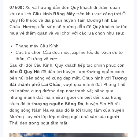
07h00:
Xe và hướng dẫn đón Quý khách đi thăm quan
khu du lịch
Cầu kính Rồng Mây
trên khu vực cổng trời Ô
Quy Hồ thuộc về địa phận huyện Tam Đường tỉnh Lai
Châu. Hướng dẫn viên sẽ hướng dẫn để Quý khách tự túc
mua vé thăm quan và vui chơi với các lựa chọn như sau:
Thang máy Cầu Kính
Các trò chơi: Cầu độc mộc, Zipline tốc độ, Xích đu tử
thần, Giường vô cực
Sau khi dời Cầu Kính, Quý khách tiếp tục chinh phục con
đèo Ô Quy Hồ
để dẫn tới huyện Tam Đường ngắm cảnh
bên núi bên sông vô cùng đẹp mắt. Chụp hình với
Tượng
đài thành phố Lai Châu
, vượt qua mảnh đất Phong Thổ
với những cung đường đẹp như tranh vẽ; băng qua
những mảnh đất mà nhiều người chỉ biết đến qua trang
sách đó là
thượng nguồn Sông Đà
, huyện Sìn Hồ rồi
dòng sông Nậm Na và sau đó là tới trung tâm của huyện
Mường Lay với lớp lớp những ngôi nhà sàn của người
Thái đen trong ngút tầm mắt.