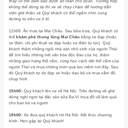
thấy có thể đảm bảo được an toàn cho đoàn. Trường hợp
không thể dừng lại thì xe sẽ chạy chậm để hướng dẫn
viên giới thiệu và Quý khách có thể ngắm nhìn cung
đường từ trên xe ô tô.
12h00:
Ăn trưa tại Mai Châu. Sau bữa trưa, Quý khách có
thể
khám phá thung lũng Mai Châu
bằng xe đạp (hoặc
xe điện, chi phí thuê xe đạp hoặc xe điện tự túc). Quý
khách thăm những ngôi nhà sàn nhỏ xinh của người Thái
để tìm hiểu những nét văn hóa độc đáo của họ, thăm
những gian hàng thổ cẩm, cùng học cách dệt thổ cẩm của
người Thái và mua những món quà lưu niệm nơi đây. Sau
đó Quý khách tự do đạp xe hoặc dạo bộ và mua sắm đồ,
chụp hình.
15h00:
Quý khách lên xe về Hà Nội. Trên đường về ghé
dừng nghỉ ngơi tại đặc sản sữa Ba Vì mua đồ về làm quà
cho bạn bè và người.
19h00:
Xe đưa quý khách tới Hà Nội. Kết thúc chương
trình. Hẹn gặp lại Quý khách!