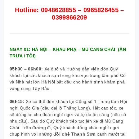
Hotline: 0948628855 – 0965826455 –
0399866209
NGÀY 01: HÀ NỘI – KHAU PHẠ – MÙ CANG CHẢI
(ĂN
TRƯA / TỐI)
05h30 – 06h00:
Xe ô tô và Hướng dẫn viên đón Quý
khách tại các khách sạn trong khu vực trung tâm phố Cổ
và Nhà hát lớn Hà Nội bắt đầu cho hành trình khám phá
vòng cung Tây Bắc.
06h15:
Xe có thể đón khách tại Cổng số 1 Trung tâm Hội
nghị Quốc Gia (đầu đại lộ Thăng Long). Hết cao tốc, xe
sẽ dừng lại cho đoàn nghỉ ngơi và tự do ăn sáng (nếu có
nhu cầu). Sau đó Quý khách tiếp tục lên xe đi Mù Cang
Chải. T
rên đường đi, Quý khách
dừng chân nghỉ ngơi
chụp hình với những
đồi chè Thanh Sơn
xanh mướt tại