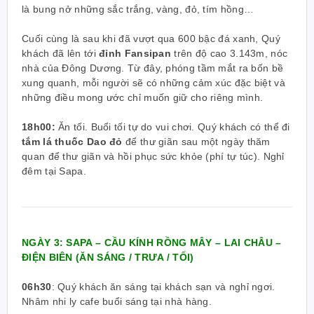
là bung nở những sắc trắng, vàng, đỏ, tím hồng…
Cuối cùng là sau khi đã vượt qua 600 bậc đá xanh, Quý
khách đã lên tới
đỉnh Fansipan
trên độ cao 3.143m, nóc
nhà của Đông Dương. Từ đây, phóng tầm mắt ra bốn bề
xung quanh, mỗi người sẽ có những cảm xúc đặc biệt và
những điều mong ước chỉ muốn giữ cho riêng mình.
18h00:
Ăn tối. Buổi tối tự do vui chơi. Quý khách có thể đi
tắm lá thuốc Dao đỏ
để thư giãn sau một ngày thăm
quan để thư giãn và hồi phục sức khỏe (phí tự túc). Nghỉ
đêm tại Sapa.
NGÀY 3: SAPA – CẦU KÍNH RỒNG MÂY – LAI CHÂU –
ĐIỆN BIÊN (ĂN SÁNG / TRƯA / TỐI)
06h30
:
Quý khách ăn sáng tại khách sạn và nghỉ ngơi.
Nhâm nhi ly cafe buổi sáng tại nhà hàng.