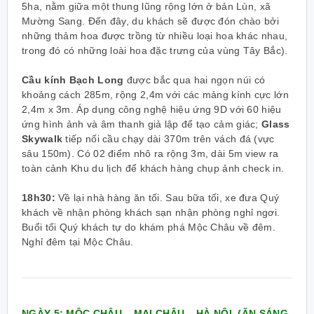
5ha, nằm giữa một thung lũng rộng lớn ở bản Lùn, xã
Mường Sang. Đến đây, du khách sẽ được đón chào bởi
những thảm hoa được trồng từ nhiều loại hoa khác nhau,
trong đó có những loài hoa đặc trưng của vùng Tây Bắc).
Cầu kính Bạch Long
được bắc qua hai ngọn núi có
khoảng cách 285m, rộng 2,4m với các mảng kính cực lớn
2,4m x 3m. Áp dụng công nghệ hiệu ứng 9D với 60 hiệu
ứng hình ảnh và âm thanh giả lập để tạo cảm giác;
Glass
Skywalk
tiếp nối cầu chạy dài 370m trên vách đá (vực
sâu 150m). Có 02 điểm nhô ra rộng 3m, dài 5m view ra
toàn cảnh Khu du lịch để khách hàng chụp ảnh check in.
18h30:
Về lại nhà hàng ăn tối. Sau bữa tối, xe đưa Quý
khách về nhận phòng khách sạn nhận phòng nghỉ ngơi.
Buổi tối Quý khách tự do khám phá Mộc Châu về đêm.
Nghỉ đêm tại Mộc Châu.
NGÀY 5: MỘC CHÂU – MAI CHÂU – HÀ NỘI
(ĂN SÁNG