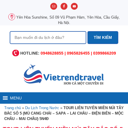
Chuyển
đến
nội
Yên Hòa Sunshine, Số 09 Vũ Phạm Hàm, Yên Hòa, Cầu Giấy,
dung
Hà Nội.
Tìm
kiếm
cho:
HOTLINE:
0948628855 | 0965826455 | 0399866209
MENU
Trang chủ
»
Du Lịch Trong Nước
»
TOUR LIÊN TUYẾN MIỀN NÚI TÂY
BẮC SỐ 5 (MÙ CANG CHẢI – SAPA – LAI CHÂU – ĐIỆN BIÊN – MỘC
CHÂU – MAI CHÂU) 5N4Đ