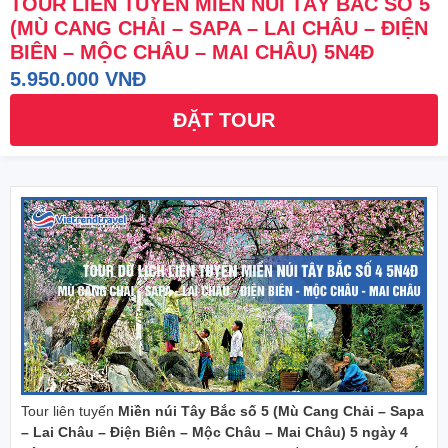
TOUR LIÊN TUYẾN MIỀN NÚI TÂY BẮC SỐ 5
(MÙ CANG CHẢI – SAPA – LAI CHÂU – ĐIỆN
BIÊN – MỘC CHÂU – MAI CHÂU) 5N4Đ
5.950.000 VNĐ
ĐẶT TOUR
Tour liên tuyến
Miền núi Tây Bắc số 5 (Mù Cang Chải – Sapa
– Lai Châu – Điện Biên – Mộc Châu – Mai Châu) 5 ngày 4