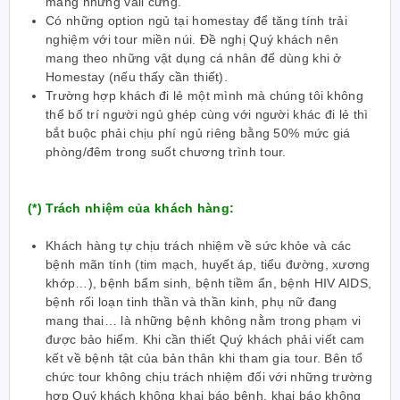
mang những vali cứng.
Có những option ngủ tại homestay để tăng tính trải
nghiệm với tour miền núi. Đề nghị Quý khách nên
mang theo những vật dụng cá nhân để dùng khi ở
Homestay (nếu thấy cần thiết).
Trường hợp khách đi lẻ một mình mà chúng tôi không
thể bố trí người ngủ ghép cùng với người khác đi lẻ thì
bắt buộc phải chịu phí ngủ riêng bằng 50% mức giá
phòng/đêm trong suốt chương trình tour.
(*) Trách nhiệm của khách hàng:
Khách hàng tự chịu trách nhiệm về sức khỏe và các
bệnh mãn tính (tim mạch, huyết áp, tiểu đường, xương
khớp…), bệnh bẩm sinh, bệnh tiềm ẩn, bệnh HIV AIDS,
bệnh rối loạn tinh thần và thần kinh, phụ nữ đang
mang thai… là những bệnh không nằm trong phạm vi
được bảo hiểm. Khi cần thiết Quý khách phải viết cam
kết về bệnh tật của bản thân khi tham gia tour. Bên tổ
chức tour không chịu trách nhiệm đối với những trường
hợp Quý khách không khai báo bệnh, khai báo không