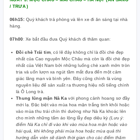
/ TRƯA )
06h15:
Quý khách trả phòng và lên xe đi ăn sáng tại nhà
hàng.
07h00
:
Xe bắt đầu đưa Quý khách đi thăm quan:
Đồi chè Trái tim
, có lẽ đây không chỉ là đồi chè đẹp
nhất của Cao nguyên Mộc Châu mà còn là đồi chè đẹp
nhất của Việt Nam bởi những luống chè xanh mởn tròn
trịa và uốn lượn xa ngút tầm mắt đưa đến một cảm
giác lãng mạn và bình yên. Đây cũng chính là vùng
nguyên liệu để sản xuất ra thương hiệu nổi tiếng chính
là Ô Long trà.
Thung lũng mận Nà Ka
với phong cảnh hoang sơ đầy
mới lạ. Đặc biệt vào mùa hoa mận trắng tinh khôi hoặc
vào mùa thu trái chín thì dường như Nà Ka khoác lên
cho mình những tấm áo lộng lẫy đẹp diệu kỳ
(Lưu ý:
điểm Nà Ka chỉ đi vào khi vào mùa hoa mận hoặc vào
hái quả, khi không phải mùa hoa hoặc mùa quả thì
hướng dẫn viên sẽ dành thời gian cho các điểm thăm