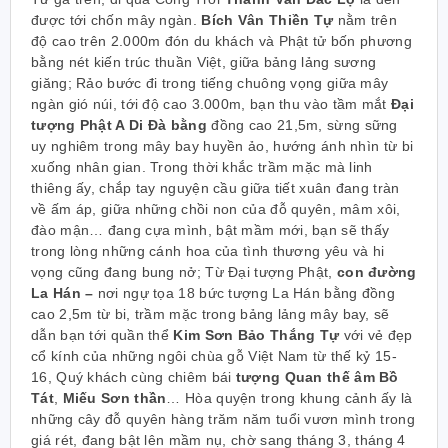
được tới chốn mây ngàn.
Bích Vân Thiền Tự
nằm trên
độ cao trên 2.000m đón du khách và Phật tử bốn phương
bằng nét kiến trúc thuần Việt, giữa bảng lảng sương
giăng; Rảo bước đi trong tiếng chuông vọng giữa mây
ngàn gió núi, tới độ cao 3.000m, bạn thu vào tầm mắt
Đại
tượng Phật A Di Đà bằng
đồng cao 21,5m, sừng sững
uy nghiêm trong mây bay huyền ảo, hướng ánh nhìn từ bi
xuống nhân gian. Trong thời khắc trầm mặc mà linh
thiêng ấy, chắp tay nguyện cầu giữa tiết xuân đang tràn
về ấm áp, giữa những chồi non của đỗ quyên, mâm xôi,
đào mận… đang cựa mình, bật mầm mới, bạn sẽ thấy
trong lòng những cánh hoa của tình thương yêu và hi
vọng cũng đang bung nở; Từ Đại tượng Phật,
con đường
La Hán –
nơi ngự tọa 18 bức tượng La Hán bằng đồng
cao 2,5m từ bi, trầm mặc trong bảng lảng mây bay, sẽ
dẫn bạn tới quần thể
Kim Sơn Bảo Thắng Tự
với vẻ đẹp
cổ kính của những ngôi chùa gỗ Việt Nam từ thế kỷ 15-
16, Quý khách cùng chiêm bái
tượng Quan thế âm Bồ
Tát
,
Miếu Sơn thần
… Hòa quyện trong khung cảnh ấy là
những cây đỗ quyên hàng trăm năm tuổi vươn mình trong
giá rét, đang bật lên mầm nụ, chờ sang tháng 3, tháng 4