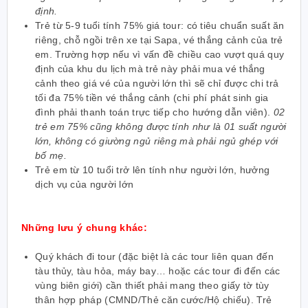
định.
Trẻ từ 5-9 tuổi tính 75% giá tour: có tiêu chuẩn suất ăn
riêng, chỗ ngồi trên xe tại Sapa, vé thắng cảnh của trẻ
em. Trường hợp nếu vì vấn đề chiều cao vượt quá quy
định của khu du lịch mà trẻ này phải mua vé thắng
cảnh theo giá vé của người lớn thì sẽ chỉ được chi trả
tối đa 75% tiền vé thắng cảnh (chi phí phát sinh gia
đình phải thanh toán trực tiếp cho hướng dẫn viên).
02
trẻ em 75% cũng không được tính như là 01 suất người
lớn, không có giường ngủ riêng mà phải ngủ ghép với
bố mẹ.
Trẻ em từ 10 tuổi trở lên tính như người lớn, hưởng
dịch vụ của người lớn
Những lưu ý chung khác:
Quý khách đi tour
(đặc biệt là các tour liên quan đến
tàu thủy, tàu hỏa, máy bay… hoặc các tour đi đến các
vùng biên giới)
cần thiết phải mang theo giấy tờ tùy
thân hợp pháp (CMND/Thẻ căn cước/Hộ chiếu).
Trẻ