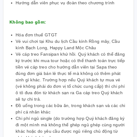
Hướng dẫn viên phục vụ đoàn theo chương trình
Không bao gồm:
Hóa đơn thuế GTGT
Vé vui chơi tại Khu du lịch Cầu kính Rồng mây, Cầu
kính Bạch Long, Happy Land Mộc Châu
Vé cáp treo Fansipan khứ hồi
.
Quý khách có thể đăng
ký trước khi mua tour hoặc có thể thanh toán trực tiếp
tiền vé cáp treo cho hướng dẫn viên tại Sapa theo
đúng đơn giá bán lẻ thực tế mà không có thêm phát
sinh gì khác.
Trường hợp nếu Quý khách tự mua vé
(vé không phải do đơn vị tổ chức cung cấp) thì chi phí
ô tô đưa đón từ khách sạn ra Ga cáp treo Quý khách
sẽ tự chi trả.
Đồ uống trong các bữa ăn, trong khách sạn và các chi
phí cá nhân khác
Chi phí ngủ single (do trường hợp Quý khách đăng ký
đi một mình mà không thể ghép ngủ ghép cùng người
khác hoặc do yêu cầu được ngủ riêng chủ động từ