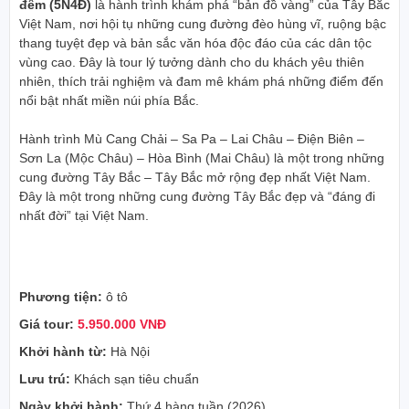
đêm (5N4Đ)
là hành trình khám phá “bản đồ vàng” của Tây Bắc
Việt Nam, nơi hội tụ những cung đường đèo hùng vĩ, ruộng bậc
thang tuyệt đẹp và bản sắc văn hóa độc đáo của các dân tộc
vùng cao. Đây là tour lý tưởng dành cho du khách yêu thiên
nhiên, thích trải nghiệm và đam mê khám phá những điểm đến
nổi bật nhất miền núi phía Bắc.
Hành trình
Mù Cang Chải
–
Sa Pa
–
Lai Châu
–
Điện Biên
–
Sơn La
(Mộc Châu) –
Hòa Bình
(Mai Châu) là một trong những
cung đường Tây Bắc – Tây Bắc mở rộng đẹp nhất Việt Nam.
Đây là một trong những cung đường Tây Bắc đẹp và “đáng đi
nhất đời” tại Việt Nam.
Phương tiện:
ô tô
Giá tour:
5.950.000 VNĐ
Khởi hành từ:
Hà Nội
Lưu trú:
Khách sạn tiêu chuẩn
Ngày khởi hành:
Thứ 4 hàng tuần (2026)