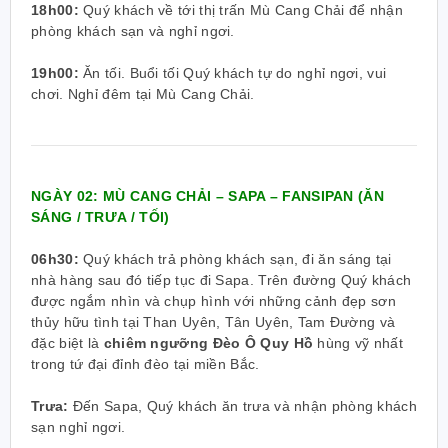
18h00:
Quý khách về tới thị trấn Mù Cang Chải để nhận
phòng khách sạn và nghỉ ngơi.
19h00:
Ăn tối. Buổi tối Quý khách tự do nghỉ ngơi, vui
chơi. Nghỉ đêm tại Mù Cang Chải.
NGÀY 02: MÙ CANG CHẢI – SAPA – FANSIPAN
(ĂN
SÁNG / TRƯA / TỐI)
06h30:
Quý khách trả phòng khách sạn, đi ăn sáng tại
nhà hàng sau đó tiếp tục đi Sapa. Trên đường Quý khách
được ngắm nhìn và chụp hình với những cảnh đẹp sơn
thủy hữu tình tại Than Uyên, Tân Uyên, Tam Đường và
đặc biệt là
chiêm ngưỡng Đèo Ô Quy Hồ
hùng vỹ nhất
trong tứ đại đỉnh đèo tại miền Bắc.
Trưa:
Đến Sapa, Quý khách ăn trưa và nhận phòng khách
sạn nghỉ ngơi.