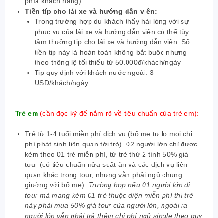
phía khách hàng).
Tiền típ cho lái xe và hướng dẫn viên:
Trong trường hợp du khách thấy hài lòng với sự
phục vụ của lái xe và hướng dẫn viên có thể tùy
tâm thưởng tip cho lái xe và hướng dẫn viên. Số
tiền tip này là hoàn toàn không bắt buộc nhưng
theo thông lệ tối thiểu từ 50.000đ/khách/ngày
Tip quy định với khách nước ngoài: 3
USD/khách/ngày
Trẻ em
(cần đọc kỹ để nắm rõ về tiêu chuẩn của trẻ em):
Trẻ từ 1-4 tuổi miễn phí dịch vụ (bố mẹ tự lo mọi chi
phí phát sinh liên quan tới trẻ). 02 người lớn chỉ được
kèm theo 01 trẻ miễn phí, từ trẻ thứ 2 tính 50% giá
tour (có tiêu chuẩn nửa suất ăn và các dịch vụ liên
quan khác trong tour, nhưng vẫn phải ngủ chung
giường với bố mẹ).
Trường hợp nếu 01 người lớn đi
tour mà mang kèm 01 trẻ thuộc diện miễn phí thì trẻ
này phải mua 50% giá tour của người lớn, ngoài ra
người lớn vẫn phải trả thêm chi phí ngủ single theo quy