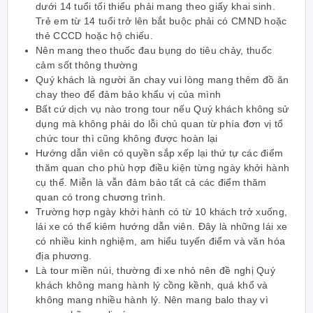
dưới 14 tuổi tối thiểu phải mang theo giấy khai sinh
.
Trẻ em từ 14 tuổi trở lên bắt buộc phải có CMND hoặc
thẻ CCCD hoặc hộ chiếu.
Nên mang theo thuốc đau bụng do tiêu chảy, thuốc
cảm sốt thông thường
Quý khách là người ăn chay vui lòng mang thêm đồ ăn
chay theo để đảm bảo khẩu vị của mình
Bất cứ dịch vụ nào trong tour nếu Quý khách không sử
dụng mà không phải do lỗi chủ quan từ phía đơn vị tổ
chức tour thì cũng không được hoàn lại
Hướng dẫn viên có quyền sắp xếp lại thứ tự các điểm
thăm quan cho phù hợp điều kiện từng ngày khởi hành
cụ thể. Miễn là vẫn đảm bảo tất cả các điểm thăm
quan có trong chương trình.
Trường hợp ngày khởi hành có từ 10 khách trở xuống,
lái xe có thể kiêm hướng dẫn viên. Đây là những lái xe
có nhiều kinh nghiệm, am hiểu tuyến điểm và văn hóa
địa phương.
Là tour miền núi, thường đi xe nhỏ nên đề nghị Quý
khách không mang hành lý cồng kềnh, quá khổ và
không mang nhiều hành lý. Nên mang balo thay vì