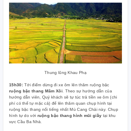
Thung lũng Khau Phạ
15h30:
Tới điểm dừng đi xe ôm lên thăm ruộng bậc
ruộng bậc thang Mâm Xôi
. Theo sự hướng dẫn của
hướng dẫn viên, Quý khách sẽ tự túc trả tiền xe ôm (chi
phí có thể tự mặc cả) để lên thăm quan chụp hình tại
ruộng bậc thang nổi tiếng nhất Mù Cang Chải này. Chụp
hình tự do với
ruộng bậc thang hình mũi giầy
tại khu
vực Cầu Ba Nhà.