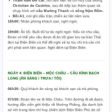
Thăm hầm Đờ Cát
, nơi làm việc và chỉ huy của tướng
Christian de Castries
, sau đó tiếp tục thăm quan và
chụp hình với
cầu Mường Thanh
và
sông Nậm Rốm.
Đồi A1
, nơi ghi dấu trận chiến ác liệt năm xưa.
18h00:
Nhận phòng khách sạn, nghỉ ngơi.
19h00:
Ăn tối. Buổi tối tự do nghỉ ngơi. Nếu có nhu cầu,
Đoàn có thể yêu cầu được đi ăn tối giao lưu tại bản Thái
đen tại Điện Biên có thể đề nghị và tự túc chi trả các chi
phí phát sinh liên quan. Nghỉ đêm tại Điện Biên.
NGÀY 4: ĐIỆN BIÊN – MỘC CHÂU – CẦU KÍNH BẠCH
LONG
(ĂN SÁNG / TRƯA / TỐI)
06h30:
Quý khách ăn sáng tại khách sạn và trả phòng.
07h30:
Đoàn lên xe đi Mộc Châu. Trên đường đi sẽ được
hướng dẫn viên giới thiệu về Mường Phăng, địa danh lịch
sử với trung tâm chỉ huy chiến dịch Điện Biên Phủ do cố