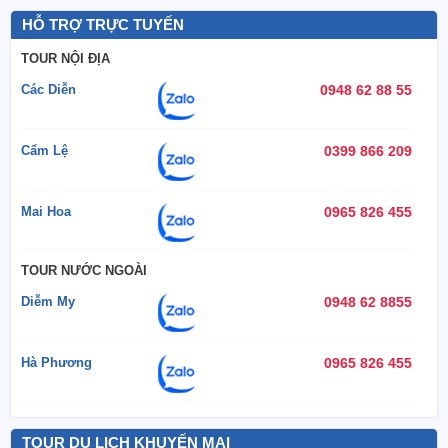
HỖ TRỢ TRỰC TUYẾN
TOUR NỘI ĐỊA
Các Diễn
0948 62 88 55
Cẩm Lệ
0399 866 209
Mai Hoa
0965 826 455
TOUR NƯỚC NGOÀI
Diễm My
0948 62 8855
Hà Phương
0965 826 455
TOUR DU LỊCH KHUYẾN MẠI