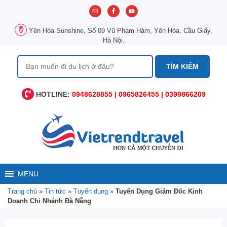
Chuyển
đến
nội
Yên Hòa Sunshine, Số 09 Vũ Phạm Hàm, Yên Hòa, Cầu Giấy,
dung
Hà Nội.
Tìm
kiếm
cho:
HOTLINE:
0948628855 | 0965826455 | 0399866209
MENU
Trang chủ
»
Tin tức
»
Tuyển dụng
»
Tuyển Dụng Giám Đốc Kinh
Doanh Chi Nhánh Đà Nẵng