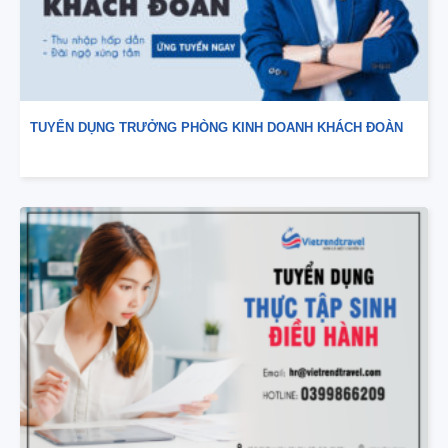
TUYỂN DỤNG TRƯỞNG PHÒNG KINH DOANH KHÁCH ĐOÀN