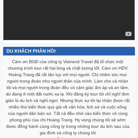
DU KHÁCH PHẢN HỒI
Gia đình tôi đã gắn bó với Vietrend Travel nhiều năm, qua nhiều
tour Malysia- Singapor, Hàn Quốc, Thái Lan… và hôm nay sau
tour du lịch châu Âu thì gia đình tôi đã rất vui vì chọn được một
công ty du lịch cực kì ưng ‎ý. Gia đình tôi rất cảm ơn Vietrend
Travel cùng những HDV tận tâm, không ngại khó, ngại khổ đã
chiều lòng người già và chăm sóc mọi người trong đoàn rất chu
đáo.
Trân trọng,