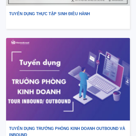
TUYỂN DỤNG THỰC TẬP SINH ĐIỀU HÀNH
TUYỂN DỤNG TRƯỞNG PHÒNG KINH DOANH OUTBOUND VÀ
INBOUND