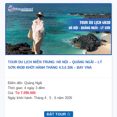
TOUR DU LỊCH MIỀN TRUNG: HÀ NỘI – QUẢNG NGÃI – LÝ
SƠN 4N3Đ KHỞI HÀNH THÁNG 4,5,6 206 – BAY VNA
Điểm đến:
Quảng Ngãi
Thời gian:
4 ngày 3 đêm
Giá:
Từ 7.090.000
Ngày khởi hành:
Tháng 4 , 5 , 6 năm 2026
ĐẶT TOUR