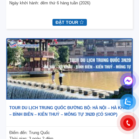
Ngày khởi hành:
đêm thứ 6 hàng tuần (2026)
ĐẶT TOUR
TOUR DU LỊCH TRUNG QUỐC ĐƯỜNG BỘ: HÀ NỘI – HÀ KHẨU
– BÌNH BIÊN – KIẾN THUỶ – MÔNG TỰ 3N2Đ (CÓ SHOP)
Điểm đến:
Trung Quốc
Thời gian:
3 ngày 2 đêm