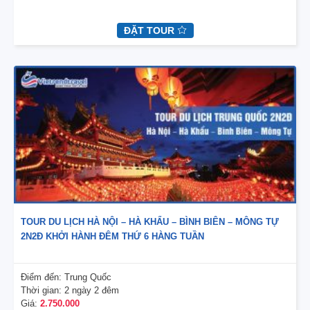
ĐẶT TOUR
TOUR DU LỊCH HÀ NỘI – HÀ KHẨU – BÌNH BIÊN – MÔNG TỰ
2N2Đ KHỞI HÀNH ĐÊM THỨ 6 HÀNG TUẦN
Điểm đến:
Trung Quốc
Thời gian:
2 ngày 2 đêm
Giá:
2.750.000