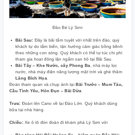
Đảo Bé Lý Sơn
Bãi Sau:
Đây là bãi tắm tuyệt vời nhất trên đảo, quý
khách tự do tắm biển, tận hưởng cảm giác bồng bềnh
theo những con sóng. Quý khách có thể tự túc chi phí
tham gia hoạt động lặn ngắm san hô tại Bãi Sau.
Bãi Tây – Khe Nước, cây Phong Ba
, nhà máy lọc
nước, nhà máy điện năng lượng mặt trời và ghé thăm
Làng Bích Họa
.
Đoàn tham quan và chụp ảnh tại
Bãi Trước – Mum Tàu,
Cầu Tình Yêu, Hòn Đụn – Bãi Dừa
Trưa:
Đoàn lên Cano về lại Đảo Lớn. Quý khách dùng
bữa tại nhà hàng
Chiều:
Xe ô tô đón đoàn đi khám phá Lý Sơn với
Bảo tàng Hải Đội Hoàng Sa – kiêm quản Bắc Hải: