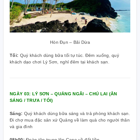
Hòn Đụn – Bãi Dừa
Tối:
Quý khách dùng bữa tối tự túc. Đêm xuống, quý
khách dạo chơi Lý Sơn, nghỉ đêm tại khách sạn.
NGÀY 03: LÝ SƠN – QUẢNG NGÃI – CHÚ LAI (ĂN
SÁNG / TRƯA / TỐI)
Sáng:
Quý khách dùng bữa sáng và trả phòng khách sạn.
Đi chợ mua đặc sản xứ Quảng về làm quà cho người thân
và gia đình
08h00:
Đoàn tập trung lên Cano về đất liền.