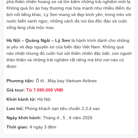
phá thiên nhiên hoang sơ và tìm kiếm những trải nghiệm mới lạ.
Không quá ồn ào hay thương mại hóa mạnh như nhiều điểm du
lịch nổi tiếng khác, Lý Sơn mang vẻ đẹp bình yên, trong trẻo với
nước biển xanh ngọc, những vách đá núi lửa độc đáo và cuộc
sống làng chài mộc mạc.
Hà Nội – Quảng Ngãi – Lý Sơn
là hành trình dành cho những
ai yêu vẻ đẹp nguyên sơ của biển đảo Việt Nam. Không quá
náo nhiệt nhưng đủ cuốn hút với thiên nhiên đặc biệt, con người
thân thiện và những trải nghiệm rất riêng mà khó nơi nào có
được
Phương tiện:
Ô tô , Máy bay Vietnam Airlines
Giá tour:
Từ 7.090.000 VNĐ
Khởi hành từ:
Hà Nội
Lưu trú:
Phòng khách sạn tiêu chuẩn 2,3,4 sao
Ngày khởi hành:
Tháng 4 , 5 , 6 năm 2026
Thời gian:
4 ngày 3 đêm