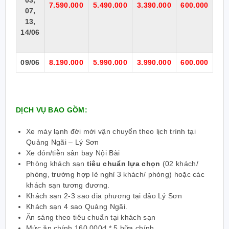
03,
7.590.000
5.490.000
3.390.000
600.000
07,
13,
14/06
09/06
8.190.000
5.990.000
3.990.000
600.000
DỊCH VỤ BAO GỒM:
Xe máy lạnh đời mới vận chuyển theo lịch trình tại
Quảng Ngãi – Lý Sơn
Xe đón/tiễn sân bay Nội Bài
Phòng khách sạn
tiêu chuẩn lựa chọn
(02 khách/
phòng, trường hợp lẻ nghỉ 3 khách/ phòng) hoặc các
khách sạn tương đương.
Khách sạn 2-3 sao địa phương tại đảo Lý Sơn
Khách sạn 4 sao Quảng Ngãi.
Ăn sáng theo tiêu chuẩn tại khách sạn
Mức ăn chính 160.000đ * 5 bữa chính