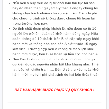
Nếu bên A hủy tour do bị từ chối làm thủ tục tại sân
bay do nhân thân / giấy tờ tùy thân Công ty chúng tôi
không chịu trách nhiệm cho sự việc trên. Các chi phí
cho chương trình sẽ không được chúng tôi hoàn lại
trong trường hợp này.
Do tính chất đoàn ghép khách lẻ, nếu đoàn có từ 10
người lớn trở lên, đoàn sẽ khởi hành đúng ngày. Nếu
đoàn không đủ 10 khách, bên B sẽ sắp xếp ngày khởi
hành mới và thông báo cho bên A biết trước 15 ngày
làm việc. Trường hợp bên A không đi theo lịch khởi
hành mới được, bên B sẽ hoàn lại tiền cọc cho bên A.
Nếu Bên B không tổ chức cho đoàn đi đúng thời gian
dự kiến do các nguyên nhân bất khả kháng như: Thiên
tai, bão lụt, chiến tranh…. Bên B sẽ thu xếp ngày khởi
hành mới, mọi chi phí phát sinh do hai bên thỏa thuận
RẤT HÂN HẠNH ĐƯỢC PHỤC VỤ QUÝ KHÁCH !