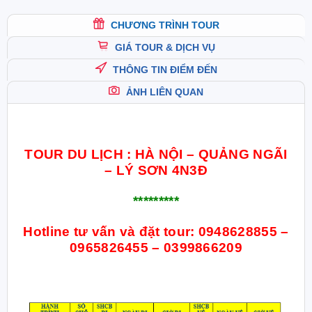
CHƯƠNG TRÌNH TOUR
GIÁ TOUR & DỊCH VỤ
THÔNG TIN ĐIỂM ĐẾN
ẢNH LIÊN QUAN
TOUR DU LỊCH : HÀ NỘI – QUẢNG NGÃI
– LÝ SƠN 4N3Đ
*********
Hotline tư vấn và đặt tour:
0948628855 –
0965826455 – 0399866209