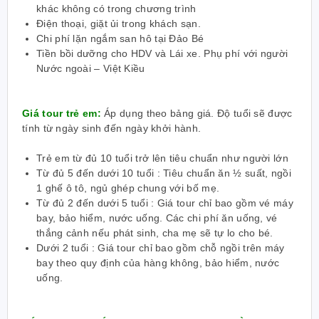
khác không có trong chương trình
Điện thoại, giặt ủi trong khách sạn.
Chi phí lặn ngắm san hô tại Đảo Bé
Tiền bồi dưỡng cho HDV và Lái xe. Phụ phí với người
Nước ngoài – Việt Kiều
Giá tour trẻ em
:
Áp dụng theo bảng giá. Độ tuổi sẽ được
tính từ ngày sinh đến ngày khởi hành.
Trẻ em từ đủ 10 tuổi trở lên tiêu chuẩn như người lớn
Từ đủ 5 đến dưới 10 tuổi : Tiêu chuẩn ăn ½ suất, ngồi
1 ghế ô tô, ngủ ghép chung với bố mẹ.
Từ đủ 2 đến dưới 5 tuổi : Giá tour chỉ bao gồm vé máy
bay, bảo hiểm, nước uống. Các chi phí ăn uống, vé
thắng cảnh nếu phát sinh, cha mẹ sẽ tự lo cho bé.
Dưới 2 tuổi : Giá tour chỉ bao gồm chỗ ngồi trên máy
bay theo quy định của hàng không, bảo hiểm, nước
uống.