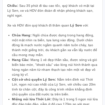
Chiều:
Sau 35 phút đi tàu cao tốc, quý khách có mặt tại
Lý Sơn, xe và HDV đón đoàn đi nhận phòng khách sạn,
nghỉ ngơi.
Xe và HDV đón quý khách đi thăm quan
Lý Sơn
với:
Chùa Hang:
Ngôi chùa được dựng trong hang động,
một mặt nhìn ra biển, tựa lưng vào động. Dưới chân
động là mạch nước ngầm quanh năm tuôn chảy, tạo
thành một giếng trời, du khách gần xa vẫn lấy nước để
cầu mong may mắn.
Hang Câu:
Mang 1 vẻ đẹp thần sầu,
được sóng và gió
biển bào mòn, “khoét sâu” vào lòng núi hình thành qua
hàng ngàn năm từ nham thạch tạo nên một vẻ đẹp vô
cùng kỳ vĩ.
Cột cờ chủ quyền Lý Sơn:
Nằm trên đỉnh núi Thới
Lới, ngọn núi cao nhất của Lý Sơn, với chiều cao 20m
tính từ chân cột, đây là công trình nhằm khẳng định
chủ quyền của đất nước ta trên biển.
Miệng núi lửa Thới Lới:
Đây là 1 trong 5 ngọn núi lửa
độc đáo trên đảo, nằm ở độ cao 170m so với mực