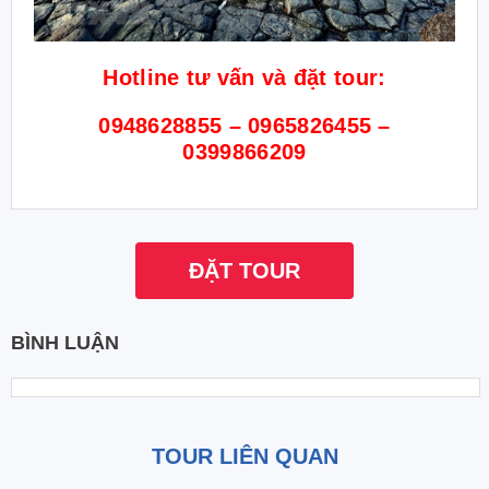
Hotline tư vấn và đặt tour:
0948628855 – 0965826455 –
0399866209
ĐẶT TOUR
BÌNH LUẬN
TOUR LIÊN QUAN