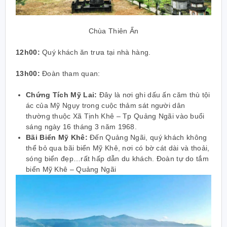
Chùa Thiên Ấn
12h00:
Quý khách ăn trưa tại nhà hàng.
13h00:
Đoàn tham quan:
Chứng Tích Mỹ Lai:
Đây là nơi ghi dấu ấn căm thù tội
ác của Mỹ Ngụy trong cuộc thảm sát người dân
thường thuộc Xã Tịnh Khê – Tp Quảng Ngãi vào buổi
sáng ngày 16 tháng 3 năm 1968.
Bãi Biển Mỹ Khê:
Đến Quảng Ngãi, quý khách không
thể bỏ qua bãi biển Mỹ Khê, nơi có bờ cát dài và thoải,
sóng biển đẹp…rất hấp dẫn du khách. Đoàn tự do tắm
biển Mỹ Khê – Quảng Ngãi