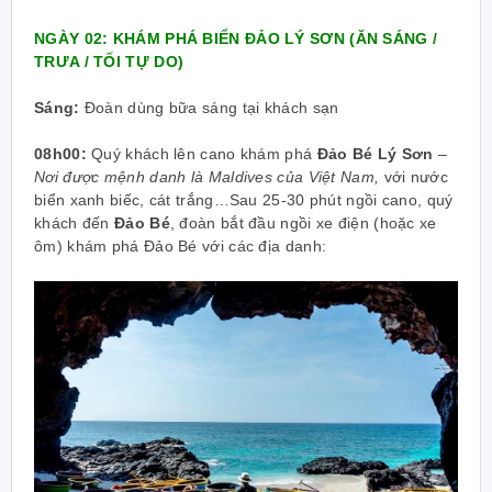
NGÀY 02: KHÁM PHÁ BIỂN ĐẢO LÝ SƠN (ĂN SÁNG /
TRƯA / TỐI TỰ DO)
Sáng:
Đoàn dùng bữa sáng tại khách sạn
08h00:
Quý khách lên cano khám phá
Đảo Bé Lý Sơn
–
Nơi được mệnh danh là Maldives của Việt Nam,
với nước
biển xanh biếc, cát trắng…Sau 25-30 phút ngồi cano, quý
khách đến
Đảo Bé
, đoàn bắt đầu ngồi xe điện (hoặc xe
ôm) khám phá Đảo Bé với các địa danh: