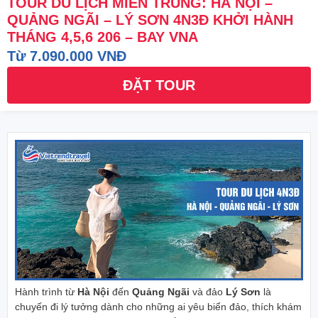
TOUR DU LỊCH MIỀN TRUNG: HÀ NỘI –
QUẢNG NGÃI – LÝ SƠN 4N3Đ KHỞI HÀNH
THÁNG 4,5,6 206 – BAY VNA
Từ 7.090.000 VNĐ
ĐẶT TOUR
Hành trình từ
Hà Nội
đến
Quảng Ngãi
và đảo
Lý Sơn
là
chuyến đi lý tưởng dành cho những ai yêu biển đảo, thích khám