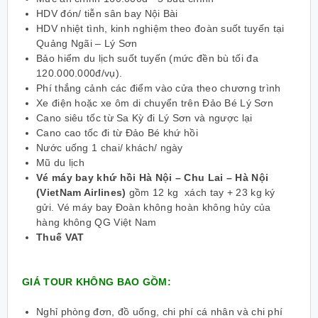
HDV đón/ tiễn sân bay Nội Bài
HDV nhiệt tình, kinh nghiệm theo đoàn suốt tuyến tại
Quảng Ngãi – Lý Sơn
Bảo hiểm du lịch suốt tuyến (mức đền bù tối đa
120.000.000đ/vụ).
Phí thắng cảnh các điểm vào cửa theo chương trình
Xe điện hoặc xe ôm di chuyển trên Đảo Bé Lý Sơn
Cano siêu tốc từ Sa Kỳ đi Lý Sơn và ngược lại
Cano cao tốc đi từ Đảo Bé khứ hồi
Nước uống 1 chai/ khách/ ngày
Mũ du lịch
Vé máy bay khứ hồi Hà Nội – Chu Lai – Hà Nội
(VietNam Airlines)
gồm 12 kg xách tay + 23 kg ký
gửi. Vé máy bay Đoàn không hoàn không hủy của
hàng không QG Việt Nam
Thuế VAT
GIÁ TOUR KHÔNG BAO GỒM:
Nghỉ phòng đơn, đồ uống, chi phí cá nhân và chi phí