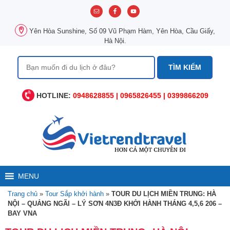
Chuyển
đến
nội
Yên Hòa Sunshine, Số 09 Vũ Phạm Hàm, Yên Hòa, Cầu Giấy,
dung
Hà Nội.
Tìm
kiếm
cho:
HOTLINE:
0948628855 | 0965826455 | 0399866209
MENU
Trang chủ
»
Tour Sắp khởi hành
»
TOUR DU LỊCH MIỀN TRUNG: HÀ
NỘI – QUẢNG NGÃI – LÝ SƠN 4N3Đ KHỞI HÀNH THÁNG 4,5,6 206 –
BAY VNA