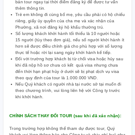
bán tour ngay tại thời điểm đăng ký để được tư vấn
thêm thông tin.
Trẻ em không đi cùng bố mẹ, yêu cầu phải có hộ chiếu
riêng, giấy ủy quyền của cha mẹ và xác nhận của
Phường, xã nơi đăng ký hộ khẩu thường trú.
Số lượng khách khởi hành tối thiểu là 10 người hoặc
15 người (tùy theo đơn giá), nếu số người khởi hành ít
hơn sẽ được điều chỉnh giá cho phù hợp với số lượng
thực tế hoặc rời lại sang ngày khởi hành kế tiếp.
Đối với trường hợp khách bị từ chối visa hoặc hủy sau
khi đã nộp hồ sơ chưa có kết quả visa nhưng chưa
đến thời hạn phạt hủy ở dưới sẽ bị phạt dịch vụ visa
theo quy định của tour là 1.000.000 VND.
Nếu Quý khách có người nhà tại nước sở tại muốn đi
theo chương trình, vui lòng liên hệ với Công ty trước
khi khởi hành.
CHÍNH SÁCH THAY ĐỔI TOUR (sau khi đã xác nhận):
Trong trường hợp không thể tham dự được tour, Quý
khách vui lòng thông báo cho Công ty và chịu phí huỷ như