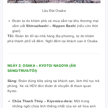
Lâu Đài Osaka
Đoàn tự do khám phá và mua sắm tại khu thương mại
sầm uất
Shinsaibashi – Nippon Bashi
(nếu còn thời
gian).
Tối:
Đoàn ăn tối tại nhà hàng địa phương, tự do khám
phá thành phố về đêm. Nghỉ đêm tại khách sạn ở Osaka.
NGÀY 3: OSAKA – KYOTO/ NAGOYA
(ĂN
SÁNG/TRƯA/TỐI)
Sáng:
Đoàn dùng bữa sáng tại khách sạn, làm thủ tục trả
phòng. Xe và HDV đón đoàn di chuyển đi tham quan
Kyoto.
Chùa Thanh Thủy – Kiyomizu-dera:
Một trong
những ngôi chùa linh thiêng nhất của xứ sở hoa anh