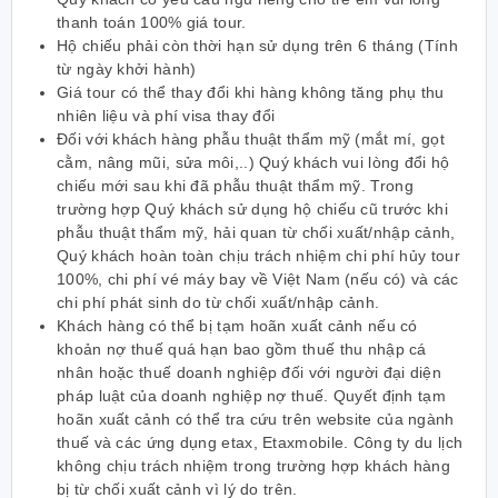
thanh toán 100% giá tour.
Hộ chiếu phải còn thời hạn sử dụng trên 6 tháng (Tính
từ ngày khởi hành)
Giá tour có thể thay đổi khi hàng không tăng phụ thu
nhiên liệu và phí visa thay đổi
Đối với khách hàng phẫu thuật thẩm mỹ (mắt mí, gọt
cằm, nâng mũi, sửa môi,..) Quý khách vui lòng đổi hộ
chiếu mới sau khi đã phẫu thuật thẩm mỹ. Trong
trường hợp Quý khách sử dụng hộ chiếu cũ trước khi
phẫu thuật thẩm mỹ, hải quan từ chối xuất/nhập cảnh,
Quý khách hoàn toàn chịu trách nhiệm chi phí hủy tour
100%, chi phí vé máy bay về Việt Nam (nếu có) và các
chi phí phát sinh do từ chối xuất/nhập cảnh.
Khách hàng có thể bị tạm hoãn xuất cảnh nếu có
khoản nợ thuế quá hạn bao gồm thuế thu nhập cá
nhân hoặc thuế doanh nghiệp đối với người đại diện
pháp luật của doanh nghiệp nợ thuế. Quyết định tạm
hoãn xuất cảnh có thể tra cứu trên website của ngành
thuế và các ứng dụng etax, Etaxmobile. Công ty du lịch
không chịu trách nhiệm trong trường hợp khách hàng
bị từ chối xuất cảnh vì lý do trên.