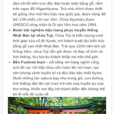
đào với lối kiến trúc độc đáo hoàn toàn bằng gỗ, nằm
trên ngọn đồi Higashiyama. Toà nhà chính được thiết
kế giống như một kho báu của quốc gia, được nâng đỡ
bởi 139 chiếc cột cao 15m. Chùa Kiyomizu được
UNESCO công nhận là Di sản Văn hoá năm 1994.
Đoàn trải nghiệm mặc trang phục truyền thống
Nhật Bản tại chùa Toji.
Chùa Toji là biểu tượng vượt
thời gian của cố đô Kyoto, trở thành tuyệt tác kiến trúc
bằng gỗ cao nhất Nhật Bản. Trải qua 1200 năm lịch sử
thăng trầm, chùa Toji vẫn giữ được vẻ đẹp cổ kính và
linh thiêng, thu hút du khách khắp nơi trên thế giới.
Đền Fushimi Inari –
nổi tiếng với hàng nghìn cổng
torii đỏ rực nối tiếp nhau uốn lượn lên núi Inari, tạo
nên khung cảnh huyền bí và độc đáo bậc nhất Kyoto.
Dưới những tán sakura bay nhẹ trong gió, con đường
linh thiêng dẫn lên núi Inari trở nên vừa huyền ảo vừa
thơ mộng, khiến nơi đây trở thành điểm đến không thể
bỏ lỡ mỗi độ xuân về