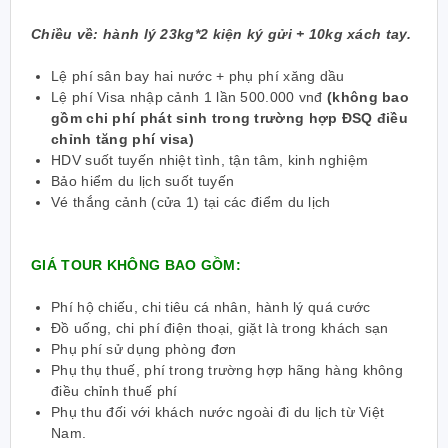
Chiều về: hành lý 23kg*2 kiện ký gửi + 10kg xách tay.
Lệ phí sân bay hai nước + phụ phí xăng dầu
Lệ phí Visa nhập cảnh 1 lần 500.000 vnđ
(không bao
gồm chi phí phát sinh trong trường hợp ĐSQ điều
chỉnh tăng phí visa)
HDV suốt tuyến nhiệt tình, tận tâm, kinh nghiệm
Bảo hiểm du lịch suốt tuyến
Vé thắng cảnh (cửa 1) tại các điểm du lịch
GIÁ TOUR KHÔNG BAO GỒM:
Phí hộ chiếu, chi tiêu cá nhân, hành lý quá cước
Đồ uống, chi phí điện thoại, giặt là trong khách sạn
Phụ phí sử dụng phòng đơn
Phụ thụ thuế, phí trong trường hợp hãng hàng không
điều chỉnh thuế phí
Phụ thu đối với khách nước ngoài đi du lịch từ Việt
Nam.