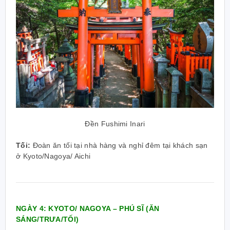
Đền Fushimi Inari
Tối:
Đoàn ăn tối tại nhà hàng và nghỉ đêm tại khách sạn
ở Kyoto/Nagoya/ Aichi
NGÀY 4: KYOTO/ NAGOYA – PHÚ SĨ
(ĂN
SÁNG/TRƯA/TỐI)