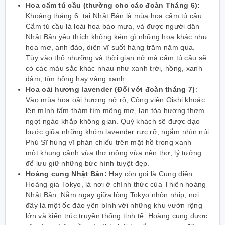
Hoa cẩm tú cầu (thường cho các đoàn Tháng 6):
Khoảng tháng 6 tại Nhật Bản là mùa hoa cẩm tú cầu.
Cẩm tú cầu là loài hoa báo mưa, và được người dân
Nhật Bản yêu thích không kém gì những hoa khác như
hoa mơ, anh đào, diên vĩ suốt hàng trăm năm qua.
Tùy vào thổ nhưỡng và thời gian nở mà cẩm tú cầu sẽ
có các màu sắc khác nhau như xanh trời, hồng, xanh
đậm, tím hồng hay vàng xanh.
Hoa oải hương lavender (Đối với đoàn tháng 7)
:
Vào mùa hoa oải hương nở rộ, Công viên Oishi khoác
lên mình tấm thảm tím mộng mơ, lan tỏa hương thơm
ngọt ngào khắp không gian. Quý khách sẽ được dạo
bước giữa những khóm lavender rực rỡ, ngắm nhìn núi
Phú Sĩ hùng vĩ phản chiếu trên mặt hồ trong xanh –
một khung cảnh vừa thơ mộng vừa nên thơ, lý tưởng
để lưu giữ những bức hình tuyệt đẹp.
Hoàng cung Nhật Bản:
Hay còn gọi là Cung điện
Hoàng gia Tokyo, là nơi ở chính thức của Thiên hoàng
Nhật Bản. Nằm ngay giữa lòng Tokyo nhộn nhịp, nơi
đây là một ốc đảo yên bình với những khu vườn rộng
lớn và kiến trúc truyền thống tinh tế. Hoàng cung được