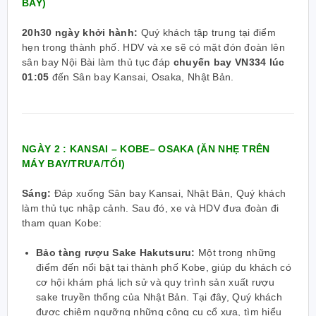
BAY)
20h30 ngày khởi hành:
Quý khách tập trung tại điểm
hẹn trong thành phố. HDV và xe sẽ có mặt đón đoàn lên
sân bay Nội Bài làm thủ tục đáp
chuyến bay VN334 lúc
01:05
đến Sân bay Kansai, Osaka, Nhật Bản.
NGÀY 2 : KANSAI – KOBE– OSAKA (ĂN NHẸ TRÊN
MÁY BAY/TRƯA/TỐI)
Sáng:
Đáp xuống Sân bay Kansai, Nhật Bản, Quý khách
làm thủ tục nhập cảnh. Sau đó, xe và HDV đưa đoàn đi
tham quan Kobe:
Bảo tàng rượu Sake Hakutsuru:
Một trong những
điểm đến nổi bật tại thành phố Kobe, giúp du khách có
cơ hội khám phá lịch sử và quy trình sản xuất rượu
sake truyền thống của Nhật Bản. Tại đây, Quý khách
được chiêm ngưỡng những công cụ cổ xưa, tìm hiểu