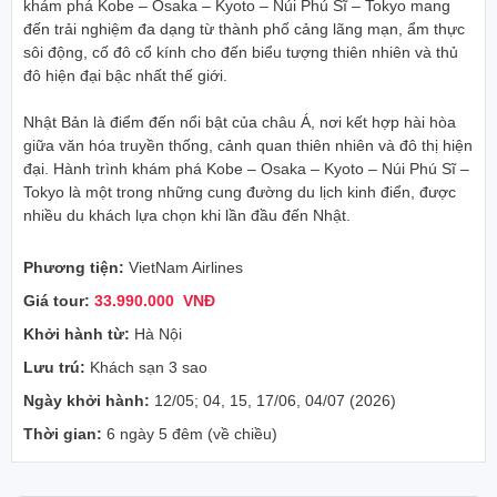
khám phá
Kobe
–
Osaka
–
Kyoto
–
Núi Phú Sĩ
–
Tokyo
mang
đến trải nghiệm đa dạng từ thành phố cảng lãng mạn, ẩm thực
sôi động, cố đô cổ kính cho đến biểu tượng thiên nhiên và thủ
đô hiện đại bậc nhất thế giới.
Nhật Bản là điểm đến nổi bật của châu Á, nơi kết hợp hài hòa
giữa văn hóa truyền thống, cảnh quan thiên nhiên và đô thị hiện
đại. Hành trình khám phá
Kobe
–
Osaka
–
Kyoto
–
Núi Phú Sĩ
–
Tokyo
là một trong những cung đường du lịch kinh điển, được
nhiều du khách lựa chọn khi lần đầu đến Nhật.
Phương tiện:
VietNam Airlines
Giá tour:
33.990.000 VNĐ
Khởi hành từ:
Hà Nội
Lưu trú:
Khách sạn 3 sao
Ngày khởi hành:
12/05; 04, 15, 17/06, 04/07 (2026)
Thời gian:
6 ngày 5 đêm (về chiều)