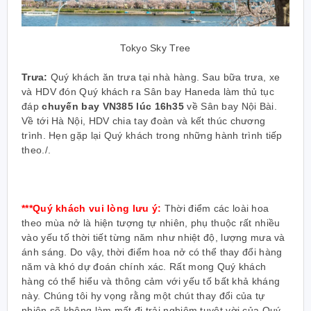
Tokyo Sky Tree
Trưa:
Quý khách ăn trưa tại nhà hàng. Sau bữa trưa, xe
và HDV đón Quý khách ra Sân bay Haneda làm thủ tục
đáp
chuyến bay VN385 lúc 16h35
về Sân bay Nội Bài.
Về tới Hà Nội, HDV chia tay đoàn và kết thúc chương
trình. Hẹn gặp lại Quý khách trong những hành trình tiếp
theo./.
***Quý khách vui lòng lưu ý:
Thời điểm các loài hoa
theo mùa nở là hiện tượng tự nhiên, phụ thuộc rất nhiều
vào yếu tố thời tiết từng năm như nhiệt độ, lượng mưa và
ánh sáng. Do vậy, thời điểm hoa nở có thể thay đổi hàng
năm và khó dự đoán chính xác. Rất mong Quý khách
hàng có thể hiểu và thông cảm với yếu tố bất khả kháng
này. Chúng tôi hy vọng rằng một chút thay đổi của tự
nhiên sẽ không làm mất đi trải nghiệm tuyệt vời của Quý