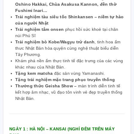
Oshino Hakkai, Chùa Asakusa Kannon, đền thờ
Fushimi Inari…
Trải nghiệm tàu siêu tốc Shinkansen – niềm tự hào
của người Nhật
Trải nghiệm tắm onsen
phục hồi sức khoẻ tại chân
núi Phú Sĩ
Trải nghiệm bò Kobe/Wagyu trứ danh
, tinh hoa ẩm
thưc Nhật Bản hòa quyện cùng nghệ thuật biểu diễn
Tây Phương.
Khám phá nền ẩm thực tinh tế đặc trưng của các vùng
khác nhau của Nhật Bản.
Tặng kem matcha
đặc
sản vùng Yamanashi.
Tặng trải nghiệm mặc trang phục truyền thống
Thưởng thức Geisha Show –
màn trình diễn tinh tế
kết hợp âm nhạc, vũ đạo tôn vinh vẻ đẹp truyền thống
Nhật Bản.
NGÀY 1 : HÀ NỘI – KANSAI (NGHỈ ĐÊM TRÊN MÁY