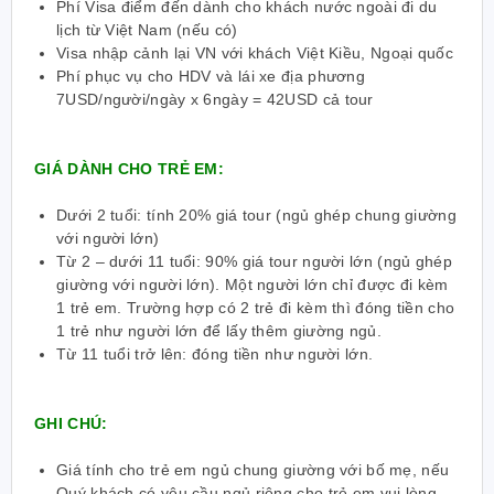
Phí Visa điểm đến dành cho khách nước ngoài đi du
lịch từ Việt Nam (nếu có)
Visa nhập cảnh lại VN với khách Việt Kiều, Ngoại quốc
Phí phục vụ cho HDV và lái xe địa phương
7USD/người/ngày x 6ngày = 42USD cả tour
GIÁ DÀNH CHO TRẺ EM:
Dưới 2 tuổi: tính 20% giá tour (ngủ ghép chung giường
với người lớn)
Từ 2 – dưới 11 tuổi: 90% giá tour người lớn (ngủ ghép
giường với người lớn). Một người lớn chỉ được đi kèm
1 trẻ em. Trường hợp có 2 trẻ đi kèm thì đóng tiền cho
1 trẻ như người lớn để lấy thêm giường ngủ.
Từ 11 tuổi trở lên: đóng tiền như người lớn.
GHI CHÚ:
Giá tính cho trẻ em ngủ chung giường với bố mẹ, nếu
Quý khách có yêu cầu ngủ riêng cho trẻ em vui lòng