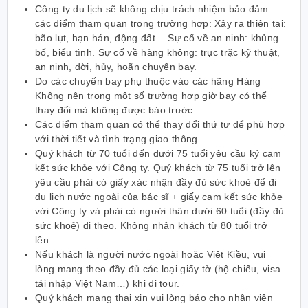
Công ty du lịch sẽ không chịu trách nhiệm bảo đảm
các điểm tham quan trong trường hợp: Xảy ra thiên tai:
bão lụt, hạn hán, động đất… Sự cố về an ninh: khủng
bố, biểu tình. Sự cố về hàng không: trục trặc kỹ thuật,
an ninh, dời, hủy, hoãn chuyến bay.
Do các chuyến bay phụ thuộc vào các hãng Hàng
Không nên trong một số trường hợp giờ bay có thể
thay đổi mà không được báo trước.
Các điểm tham quan có thể thay đổi thứ tự để phù hợp
với thời tiết và tình trạng giao thông.
Quý khách từ 70 tuổi đến dưới 75 tuổi yêu cầu ký cam
kết sức khỏe với Công ty. Quý khách từ 75 tuổi trở lên
yêu cầu phải có giấy xác nhận đầy đủ sức khoẻ để đi
du lịch nước ngoài của bác sĩ + giấy cam kết sức khỏe
với Công ty và phải có người thân dưới 60 tuổi (đầy đủ
sức khoẻ) đi theo. Không nhận khách từ 80 tuổi trở
lên.
Nếu khách là người nước ngoài hoặc Việt Kiều, vui
lòng mang theo đầy đủ các loại giấy tờ (hộ chiếu, visa
tái nhập Việt Nam…) khi đi tour.
Quý khách mang thai xin vui lòng báo cho nhân viên