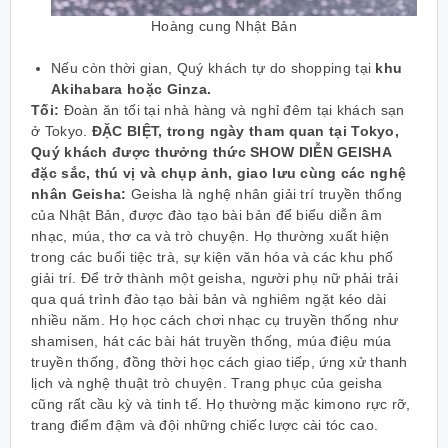
Hoàng cung Nhật Bản
Nếu còn thời gian, Quý khách tự do shopping tại
khu
Akihabara hoặc Ginza.
Tối:
Đoàn ăn tối tại nhà hàng và nghỉ đêm tại khách sạn
ở Tokyo.
ĐẶC BIỆT, trong ngày tham quan tại Tokyo,
Quý khách được thưởng thức SHOW DIỄN GEISHA
đặc sắc, thú vị và chụp ảnh, giao lưu cùng các nghệ
nhân Geisha:
Geisha là nghệ nhân giải trí truyền thống
của Nhật Bản, được đào tạo bài bản để biểu diễn âm
nhạc, múa, thơ ca và trò chuyện. Họ thường xuất hiện
trong các buổi tiệc trà, sự kiện văn hóa và các khu phố
giải trí. Để trở thành một geisha, người phụ nữ phải trải
qua quá trình đào tạo bài bản và nghiêm ngặt kéo dài
nhiều năm. Họ học cách chơi nhạc cụ truyền thống như
shamisen, hát các bài hát truyền thống, múa điệu múa
truyền thống, đồng thời học cách giao tiếp, ứng xử thanh
lịch và nghệ thuật trò chuyện. Trang phục của geisha
cũng rất cầu kỳ và tinh tế. Họ thường mặc kimono rực rỡ,
trang điểm đậm và đội những chiếc lược cài tóc cao.