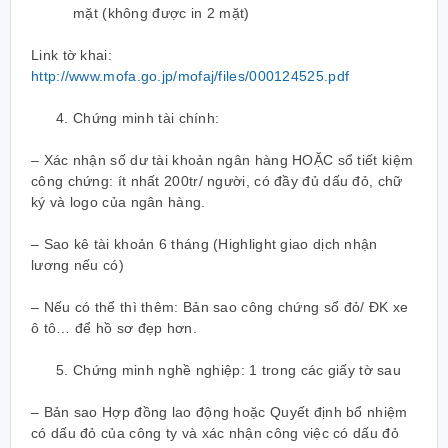
mặt (không được in 2 mặt)
Link tờ khai:
http://www.mofa.go.jp/mofaj/files/000124525.pdf
Chứng minh tài chính:
– Xác nhận số dư tài khoản ngân hàng HOẶC sổ tiết kiệm
công chứng: ít nhất 200tr/ người, có đầy đủ dấu đỏ, chữ
ký và logo của ngân hàng.
– Sao kê tài khoản 6 tháng (Highlight giao dịch nhận
lương nếu có)
– Nếu có thể thì thêm: Bản sao công chứng sổ đỏ/ ĐK xe
ô tô… để hồ sơ đẹp hơn.
Chứng minh nghề nghiệp: 1 trong các giấy tờ sau
– Bản sao Hợp đồng lao động hoặc Quyết định bổ nhiệm
có dấu đỏ của công ty và xác nhận công việc có dấu đỏ