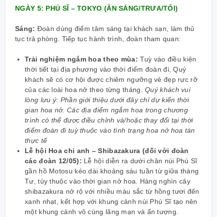
NGÀY 5: PHÚ SĨ – TOKYO
(ĂN SÁNG/TRƯA/TỐI)
Sáng:
Đoàn dùng điểm tâm sáng tại khách sạn, làm thủ
tục trả phòng. Tiếp tục hành trình, đoàn tham quan:
Trải nghiệm ngắm hoa theo mùa:
Tuỳ vào điều kiện
thời tiết tại địa phương vào thời điểm đoàn đi, Quý
khách sẽ có cơ hội được chiêm ngưỡng vẻ đẹp rực rỡ
của các loài hoa nở theo từng tháng.
Quý khách vui
lòng lưu ý: Phần giới thiệu dưới đây chỉ dự kiến thời
gian hoa nở. Các địa điểm ngắm hoa trong chương
trình có thể được điều chỉnh và/hoặc
thay đổi tại thời
điểm đoàn đi tuỳ thuộc vào tình trạng hoa nở hoa tàn
thực tế
Lễ hội Hoa chi anh – Shibazakura (đối với đoàn
các đoàn 12/05):
Lễ hội diễn ra dưới chân núi Phú Sĩ
gần hồ Motosu kéo dài khoảng sáu tuần từ giữa tháng
Tư, tùy thuộc vào thời gian nở hoa. Hàng nghìn cây
shibazakura nở rộ với nhiều màu sắc từ hồng tươi đến
xanh nhạt, kết hợp với khung cảnh núi Phú Sĩ tạo nên
một khung cảnh vô cùng lãng mạn và ấn tượng.