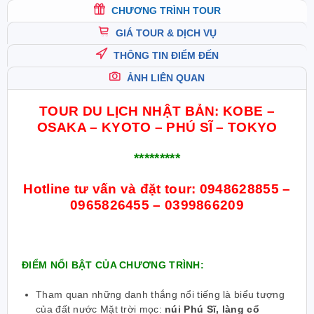
CHƯƠNG TRÌNH TOUR
GIÁ TOUR & DỊCH VỤ
THÔNG TIN ĐIỂM ĐẾN
ẢNH LIÊN QUAN
TOUR DU LỊCH NHẬT BẢN: KOBE –
OSAKA – KYOTO – PHÚ SĨ – TOKYO
*********
Hotline tư vấn và đặt tour:
0948628855 –
0965826455 – 0399866209
ĐIỂM NỔI BẬT CỦA CHƯƠNG TRÌNH:
Tham quan những danh thắng nổi tiếng là biểu tượng
của đất nước Mặt trời mọc:
núi Phú Sĩ, làng cổ