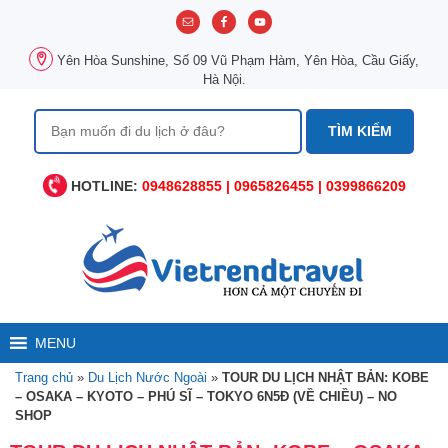
Chuyển
đến
nội
Yên Hòa Sunshine, Số 09 Vũ Phạm Hàm, Yên Hòa, Cầu Giấy,
dung
Hà Nội.
Tìm
kiếm
cho:
HOTLINE:
0948628855 | 0965826455 | 0399866209
MENU
Trang chủ
»
Du Lịch Nước Ngoài
»
TOUR DU LỊCH NHẬT BẢN: KOBE
– OSAKA – KYOTO – PHÚ SĨ – TOKYO 6N5Đ (VỀ CHIỀU) – NO
SHOP